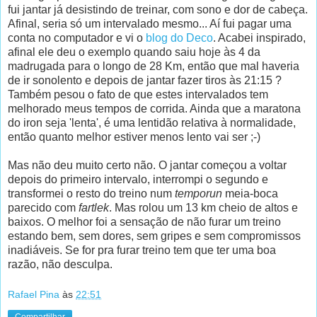
fui jantar já desistindo de treinar, com sono e dor de cabeça.
Afinal, seria só um intervalado mesmo... Aí fui pagar uma
conta no computador e vi o
blog do Deco
. Acabei inspirado,
afinal ele deu o exemplo quando saiu hoje às 4 da
madrugada para o longo de 28 Km, então que mal haveria
de ir sonolento e depois de jantar fazer tiros às 21:15 ?
Também pesou o fato de que estes intervalados tem
melhorado meus tempos de corrida. Ainda que a maratona
do iron seja 'lenta', é uma lentidão relativa à normalidade,
então quanto melhor estiver menos lento vai ser ;-)
Mas não deu muito certo não. O jantar começou a voltar
depois do primeiro intervalo, interrompi o segundo e
transformei o resto do treino num
temporun
meia-boca
parecido com
fartlek
. Mas rolou um 13 km cheio de altos e
baixos. O melhor foi a sensação de não furar um treino
estando bem, sem dores, sem gripes e sem compromissos
inadiáveis. Se for pra furar treino tem que ter uma boa
razão, não desculpa.
Rafael Pina
às
22:51