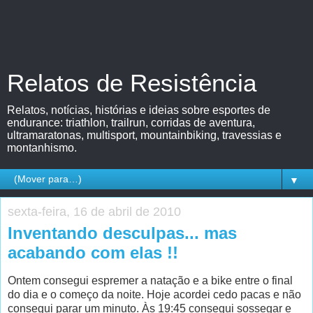
Relatos de Resistência
Relatos, notícias, histórias e ideias sobre esportes de
endurance: triathlon, trailrun, corridas de aventura,
ultramaratonas, multisport, mountainbiking, travessias e
montanhismo.
▼
sexta-feira, 16 de abril de 2010
Inventando desculpas... mas
acabando com elas !!
Ontem consegui espremer a natação e a bike entre o final
do dia e o começo da noite. Hoje acordei cedo pacas e não
consegui parar um minuto. Às 19:45 consegui sossegar e