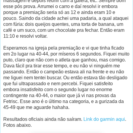
massagem e depois reunir com a galera, etc. Sempre bom
esse pós prova. Arrumei o carro e daí resolvi ir embora
porque a premiação seria só as 12 e ainda eram 10 e
pouco. Saindo da cidade achei uma padaria, a qual ataquei
com fúria: dois queijos quentes, uma torta de banana, um
café e um suco, com um chocolate pra fechar. Então eram
11:10 e resolvi voltar.
Esperamos na igreja pela premiação e vi que tinha ficado
em 2o lugar na 40-44, por míseros 6 segundos. Fiquei muito
puto, claro que não com o atleta que ganhou, mas comigo.
Dava fácil pra tirar esse tempo, e eu não vi ninguém me
passando. Então o campeão estava ali na frente e eu não
me liguei nem tentei buscar. Ou então estava tão desligado
que fui ultrapassado e nem percebi. Fiquei satisfeito
embora insatisfeito com o segundo lugar no enorme
contingente na 40-44, o maior que já vi nas provas da
Fetrisc. Esse ano é o último na categoria, e a gurizada da
45-49 que me aguarde hahaha.
Resultados oficiais ainda não saíram.
Link do garmin aqui
.
Fotos abaixo.