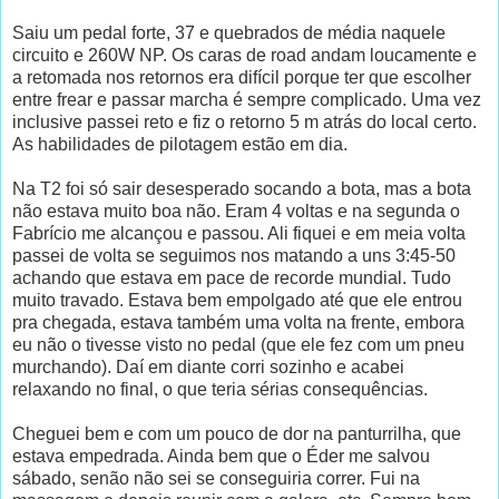
Saiu um pedal forte, 37 e quebrados de média naquele
circuito e 260W NP. Os caras de road andam loucamente e
a retomada nos retornos era difícil porque ter que escolher
entre frear e passar marcha é sempre complicado. Uma vez
inclusive passei reto e fiz o retorno 5 m atrás do local certo.
As habilidades de pilotagem estão em dia.
Na T2 foi só sair desesperado socando a bota, mas a bota
não estava muito boa não. Eram 4 voltas e na segunda o
Fabrício me alcançou e passou. Ali fiquei e em meia volta
passei de volta se seguimos nos matando a uns 3:45-50
achando que estava em pace de recorde mundial. Tudo
muito travado. Estava bem empolgado até que ele entrou
pra chegada, estava também uma volta na frente, embora
eu não o tivesse visto no pedal (que ele fez com um pneu
murchando). Daí em diante corri sozinho e acabei
relaxando no final, o que teria sérias consequências.
Cheguei bem e com um pouco de dor na panturrilha, que
estava empedrada. Ainda bem que o Éder me salvou
sábado, senão não sei se conseguiria correr. Fui na