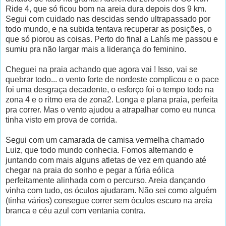
Ride 4, que só ficou bom na areia dura depois dos 9 km.
Segui com cuidado nas descidas sendo ultrapassado por
todo mundo, e na subida tentava recuperar as posições, o
que só piorou as coisas. Perto do final a Lahís me passou e
sumiu pra não largar mais a liderança do feminino.
Cheguei na praia achando que agora vai ! Isso, vai se
quebrar todo... o vento forte de nordeste complicou e o pace
foi uma desgraça decadente, o esforço foi o tempo todo na
zona 4 e o ritmo era de zona2. Longa e plana praia, perfeita
pra correr. Mas o vento ajudou a atrapalhar como eu nunca
tinha visto em prova de corrida.
Segui com um camarada de camisa vermelha chamado
Luiz, que todo mundo conhecia. Fomos alternando e
juntando com mais alguns atletas de vez em quando até
chegar na praia do sonho e pegar a fúria eólica
perfeitamente alinhada com o percurso. Areia dançando
vinha com tudo, os óculos ajudaram. Não sei como alguém
(tinha vários) consegue correr sem óculos escuro na areia
branca e céu azul com ventania contra.