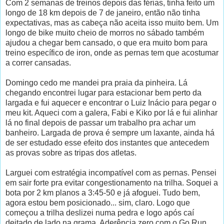
Com 2 semanas de treinos depois das férias, tinha feito um
longo de 18 km depois de 7 de janeiro, então não tinha
expectativas, mas as cabeça não aceita isso muito bem. Um
longo de bike muito cheio de morros no sábado também
ajudou a chegar bem cansado, o que era muito bom para
treino específico de iron, onde as pernas tem que acostumar
a correr cansadas.
Domingo cedo me mandei pra praia da pinheira. Lá
chegando encontrei lugar para estacionar bem perto da
largada e fui aquecer e encontrar o Luiz Inácio para pegar o
meu kit. Aqueci com a galera, Fabi e Kiko por lá e fui alinhar
lá no final depois de passar um trabalho pra achar um
banheiro. Largada de prova é sempre um laxante, ainda há
de ser estudado esse efeito dos instantes que antecedem
as provas sobre as tripas dos atletas.
Larguei com estratégia incompatível com as pernas. Pensei
em sair forte pra evitar congestionamento na trilha. Soquei a
bota por 2 km planos a 3:45-50 e já afoguei. Tudo bem,
agora estou bem posicionado... sim, claro. Logo que
começou a trilha deslizei numa pedra e logo após caí
deitado de lado na grama. Aderência zero com o Go Run