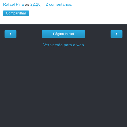
Rafael Pina
às
22:26
2 comentários:
Compartilhar
‹
›
Página inicial
Ver versão para a web