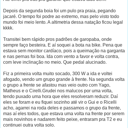
Depois da segunda boia foi um pulo pra praia, pegando
jacaré. O tempo foi podre ao extremo, mas pelo visto todo
mundo foi meio lento. A altimetria dessa natação ficou legal
kkkk.
Transitei bem rápido pros padrões de garopaba, onde
sempre faço besteira. E aí soquei a bota na bike. Pena que
estava sem monitor cardíaco, pois a queimação na garganta
e nas pernas foi boa. Ida com vento a favor e volta contra,
com leve inclinação no meio. Que pedal alucinado.
Fiz a primeira volta muito socado, 300 W a ida e voltei
afogado, vendo um grupo grande à frente. Na segunda volta
o grupo a frente se afastou mas veio outro com Yago,
Matheus e o Cirelli.Grudei nos malucos por uma volta,
tendo puxado uma hora que eles resolveram reduzir. Daí
eles se foram e eu fiquei sozinho até vir o Gui e o Ricelli
acho, agarrei na roda deles e passamos o grupo da frente,
mas aí eles todos, que estava uma volta na frente por serem
mais novinhos e nadarem feito peixe, entraram pra T2 e eu
continuei outra volta solo.