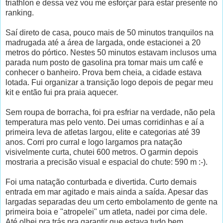
triathlon e dessa vez vou me esforçar para estar presente no
ranking.
Saí direto de casa, pouco mais de 50 minutos tranquilos na
madrugada até a área de largada, onde estacionei a 20
metros do pórtico. Nestes 50 minutos estavam inclusos uma
parada num posto de gasolina pra tomar mais um café e
conhecer o banheiro. Prova bem cheia, a cidade estava
lotada. Fui organizar a transição logo depois de pegar meu
kit e então fui pra praia aquecer.
Sem roupa de borracha, foi pra esfriar na verdade, não pela
temperatura mas pelo vento. Dei umas corridinhas e aí a
primeira leva de atletas largou, elite e categorias até 39
anos. Corri pro curral e logo largamos pra natação
visivelmente curta, chutei 600 metros. O garmin depois
mostraria a precisão visual e espacial do chute: 590 m :-).
Foi uma natação conturbada e divertida. Curto demais
entrada em mar agitado e mais ainda a saída. Apesar das
largadas separadas deu um certo embolamento de gente na
primeira boia e "atropelei" um atleta, nadei por cima dele.
Até olhei pra trás pra garantir que estava tudo bem.