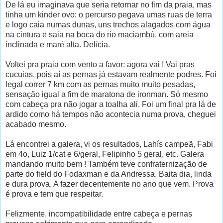
De lá eu imaginava que seria retornar no fim da praia, mas
tinha um kinder ovo: o percurso pegava umas ruas de terra
e logo caia numas dunas, uns trechos alagados com água
na cintura e saia na boca do rio maciambú, com areia
inclinada e maré alta. Delícia.
Voltei pra praia com vento a favor: agora vai ! Vai pras
cucuias, pois aí as pernas já estavam realmente podres. Foi
legal correr 7 km com as pernas muito muito pesadas,
sensação igual a fim de maratona de ironman. Só mesmo
com cabeça pra não jogar a toalha ali. Foi um final pra lá de
ardido como há tempos não acontecia numa prova, cheguei
acabado mesmo.
Lá encontrei a galera, vi os resultados, Lahís campeã, Fabi
em 4o, Luiz 1/cat e 6/geral, Felipinho 5 geral, etc. Galera
mandando muito bem ! Também teve confraternização de
parte do field do Fodaxman e da Andressa. Baita dia, linda
e dura prova. A fazer decentemente no ano que vem. Prova
é prova e tem que respeitar.
Felizmente, incompatibilidade entre cabeça e pernas