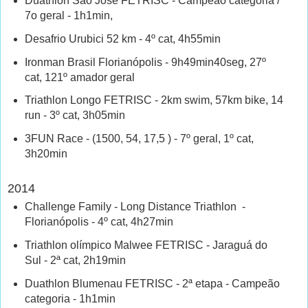
Duathlon São José FETRISC - Campeão categoria /
7o geral - 1h1min,
Desafrio Urubici 52 km - 4º cat, 4h55min
Ironman Brasil Florianópolis - 9h49min40seg, 27º
cat, 121º amador geral
Triathlon Longo FETRISC - 2km swim, 57km bike, 14
run - 3º cat, 3h05min
3FUN Race - (1500, 54, 17,5 ) - 7º geral, 1º cat,
3h20min
2014
Challenge Family - Long Distance Triathlon -
Florianópolis - 4º cat, 4h27min
Triathlon olímpico Malwee FETRISC - Jaraguá do
Sul - 2ª cat, 2h19min
Duathlon Blumenau FETRISC - 2ª etapa - Campeão
categoria - 1h1min