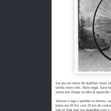
Saí pra um treino de duathlon neste s
taínha neste mês. Muito legal, fazia 
serviu pra chegar na bike já aquecido 
Saímos e logo o pelotão se formou, e
treino era 50 Km com 20 km de contra-
trail no final mas me atrapalhei com o 