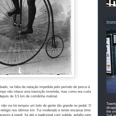
Iron
ábado, na falta da natação impedida pelo período de pesca à
tempo não rolava uma transição invertida, mas como era curta
depois de 3,5 km de corridinha matinal.
Twenty
u não via há tempos um bolo de gente tão grande no pedal. O
disapp
relógio nos últimos km. Fui moderado e tentei encaixar time
the on
acesso à jurerê, fui até o tradicional com subida, asfalto ruim
Sail a