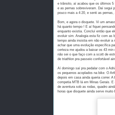
e trânsito, aí acabou que os últimos 5 
e as pernas sobreviveram. Daí segui pr
pouco mais a 4:20, e senti as pernas
Bom, e agora o disquete. Vi um amass
há quanto tempo ! E aí fiquei pensand
enquanto existia. Concluí então que e
evoluir sim. Analogia esta fiz com as
tempo ainda insistia em não evoluir 
achar que uma evolução específica para
certeza me ajudou a baixar os 43 min 
não sei o que faço com a scott de estr
de triathlon pra passeio confortável ai
Aí domingo saí pra pedalar com o Adr
os pequenos acoplados na bike. O Art
depois em casa ainda queria correr. A
competia MTB lá em Minas Gerais. E 
de aventura sob as rodas, quadro ai
horas que disquete ainda serve muit