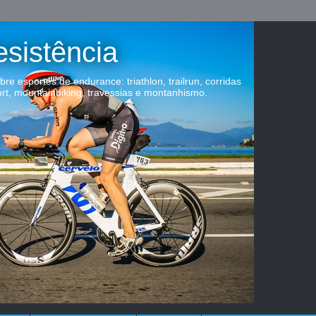
esistência
obre esportes de endurance: triathlon, trailrun, corridas
ort, mountainbiking, travessias e montanhismo.