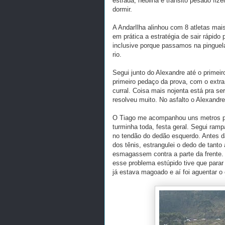
estrada, neblina e transito pesado fize
dormir.
A AndarIlha alinhou com 8 atletas mai
em prática a estratégia de sair rápido
inclusive porque passamos na pinguela
rio.
Segui junto do Alexandre até o primeir
primeiro pedaço da prova, com o extra
curral. Coisa mais nojenta está pra s
resolveu muito. No asfalto o Alexandre
O Tiago me acompanhou uns metros pr
turminha toda, festa geral. Segui ra
no tendão do dedão esquerdo. Antes d
dos tênis, estrangulei o dedo de tanto
esmagassem contra a parte da frente
esse problema estúpido tive que parar
já estava magoado e aí foi aguentar o