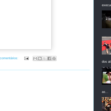
execuç
 comentários:
dos at
as...