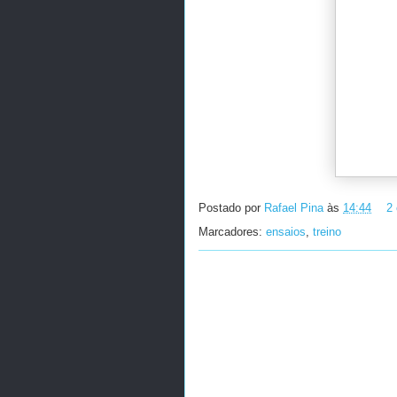
Postado por
Rafael Pina
às
14:44
2
Marcadores:
ensaios
,
treino