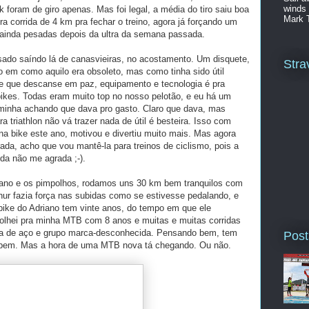
winds 
k foram de giro apenas. Mas foi legal, a média do tiro saiu boa
Mark 
a corrida de 4 km pra fechar o treino, agora já forçando um
, ainda pesadas depois da ultra da semana passada.
ado saíndo lá de canasvieiras, no acostamento. Um disquete,
Stra
o em como aquilo era obsoleto, mas como tinha sido útil
le que descanse em paz, equipamento e tecnologia é pra
 bikes. Todas eram muito top no nosso pelotão, e eu há um
a minha achando que dava pro gasto. Claro que dava, mas
 triathlon não vá trazer nada de útil é besteira. Isso com
na bike este ano, motivou e divertiu muito mais. Mas agora
ada, acho que vou mantê-la para treinos de ciclismo, pois a
nda não me agrada ;-).
iano e os pimpolhos, rodamos uns 30 km bem tranquilos com
hur fazia força nas subidas como se estivesse pedalando, e
 bike do Adriano tem vinte anos, do tempo em que ele
olhei pra minha MTB com 8 anos e muitas e muitas corridas
nda de aço e grupo marca-desconhecida. Pensando bem, tem
Post
o bem. Mas a hora de uma MTB nova tá chegando. Ou não.