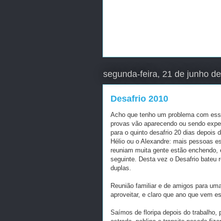
segunda-feira, 21 de junho d
Desafrio 2010
Acho que tenho um problema com essa
provas vão aparecendo ou sendo exper
para o quinto desafrio 20 dias depois d
Hélio ou o Alexandre: mais pessoas es
reuniam muita gente estão enchendo,
seguinte. Desta vez o Desafrio bateu r
duplas.
Reunião familiar e de amigos para um
aproveitar, e claro que ano que vem 
Saímos de floripa depois do trabalho,