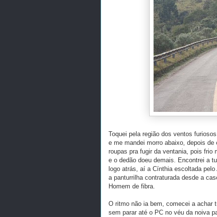
Toquei pela região dos ventos furioso
e me mandei morro abaixo, depois de c
roupas pra fugir da ventania, pois fri
e o dedão doeu demais. Encontrei a tu
logo atrás, aí a Cínthia escoltada pel
a panturrilha contraturada desde a ca
Homem de fibra.
O ritmo não ia bem, comecei a achar t
sem parar até o PC no véu da noiva p