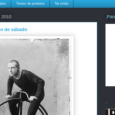
ados
Testes de produtos
Na mídia
.Par
e 2010
no de sábado
.