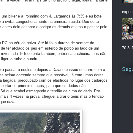
ram a viagem levar mais de 3 horas, foi chegar, ajeitar, jantar e
experi
s um biker e a Ironmind com 4. Largamos às 7:35 e eu botei
 pra evitar congestionamento na primeira subida. Deu certo
 antes dela desabar e obrigar os demais atletas a passar pelo
o PC no véu da noiva. Até lá foi a dureza de sempre do
70.3. 
 de ter atolado os pés em esterco de porco ao lado de um
er inventada. E fedorenta também, entrei na cachoeira mas não
 ligou o turbo e sumiu.
Segu
a passar o óculos e depois a Daiane passou de carro com a
mpas acima correndo sempre que possível, já com umas dores
a largada, preocupado com os elásticos no lugar dos cadarços
 apertar os primeiros laços, para que os dedos não
. Só que acabei esmagando o tendão de cima do dedo. Por
 mais 4 vezes na prova, cheguei a tirar o tênis mas o tendão
 que dava.