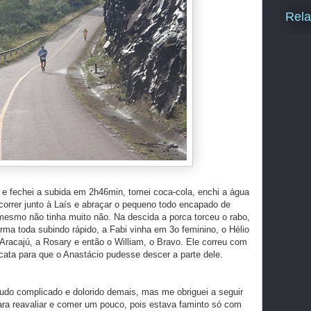
Rela
s e fechei a subida em 2h46min, tomei coca-cola, enchi a água
orrer junto à Laís e abraçar o pequeno todo encapado de
o mesmo não tinha muito não. Na descida a porca torceu o rabo,
rma toda subindo rápido, a Fabi vinha em 3o feminino, o Hélio
o Aracajú, a Rosary e então o William, o Bravo. Ele correu com
scata para que o Anastácio pudesse descer a parte dele.
udo complicado e dolorido demais, mas me obriguei a seguir
ara reavaliar e comer um pouco, pois estava faminto só com