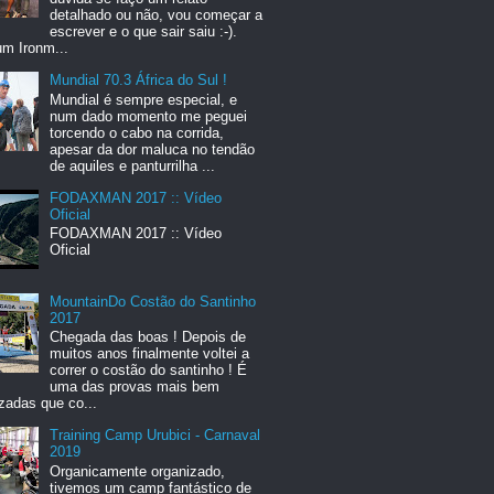
detalhado ou não, vou começar a
escrever e o que sair saiu :-).
um Ironm...
Mundial 70.3 África do Sul !
Mundial é sempre especial, e
num dado momento me peguei
torcendo o cabo na corrida,
apesar da dor maluca no tendão
de aquiles e panturrilha ...
FODAXMAN 2017 :: Vídeo
Oficial
FODAXMAN 2017 :: Vídeo
Oficial
MountainDo Costão do Santinho
2017
Chegada das boas ! Depois de
muitos anos finalmente voltei a
correr o costão do santinho ! É
uma das provas mais bem
zadas que co...
Training Camp Urubici - Carnaval
2019
Organicamente organizado,
tivemos um camp fantástico de