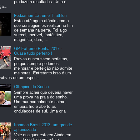
produzem resultados. Uma é
ã...
Fodaxman Extreme Triathlon
Estou até agora atônito com o
que conseguimos realizar no fim
de semana na serra. Foi algo
surreal, incrível, fantástico,
magnífico, duro, ...
GP Extreme Penha 2017 -
Quase tudo perfeito !
Provas nunca saem perfeitas,
porque sempre podemos
melhorar e perfeição não admite
melhoras. Entretanto isso é um
rativos de um esport...
Olímpico do Sonho
Sempre achei que deveria haver
uma prova na praia do sonho.
Um mar normalmente calmo,
embora frio e aberto às
ondulações de sul. Uma orla
Ironman Brasil 2013, um grande
aprendizado
Vale qualquer esforço Ainda em
dúvida se faço um relato