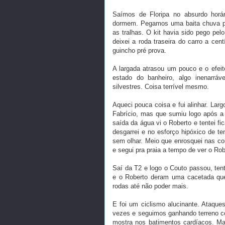
Saímos de Floripa no absurdo hor
dormem. Pegamos uma baita chuva pe
as tralhas. O kit havia sido pego pel
deixei a roda traseira do carro a cen
guincho pré prova.
A largada atrasou um pouco e o efei
estado do banheiro, algo inenarrá
silvestres. Coisa terrível mesmo.
Aqueci pouca coisa e fui alinhar. Lar
Fabrício, mas que sumiu logo após a
saída da água vi o Roberto e tentei f
desgarrei e no esforço hipóxico de te
sem olhar. Meio que enrosquei nas cord
e segui pra praia a tempo de ver o Rob
Saí da T2 e logo o Couto passou, ten
e o Roberto deram uma cacetada que 
rodas até não poder mais.
E foi um ciclismo alucinante. Ataqu
vezes e seguimos ganhando terreno co
mostra nos batimentos cardíacos. Ma