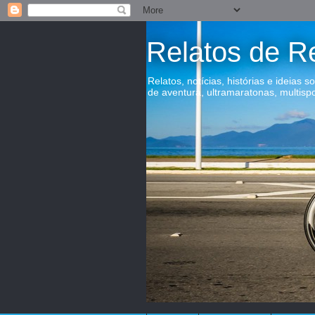
Relatos de R
Relatos, notícias, histórias e ideias s
de aventura, ultramaratonas, multisp