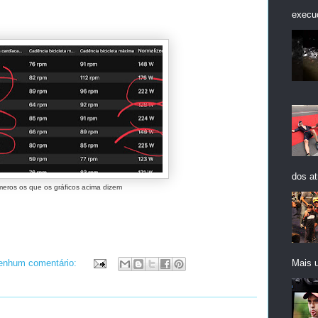
execuç
dos at
eros os que os gráficos acima dizem
Mais 
enhum comentário: