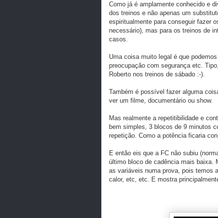
Como já é amplamente conhecido e div
dos treinos e não apenas um substitut
espiritualmente para conseguir fazer o
necessário), mas para os treinos de 
casos.
Uma coisa muito legal é que podemos 
preocupação com segurança etc. Tipo,
Roberto nos treinos de sábado :-).
Também é possível fazer alguma coisa
ver um filme, documentário ou show.
Mas realmente a repetitibilidade e con
bem simples, 3 blocos de 9 minutos 
repetição. Como a potência ficaria con
E então eis que a FC não subiu (norm
último bloco de cadência mais baixa. M
as variáveis numa prova, pois temos 
calor, etc, etc. E mostra principalment