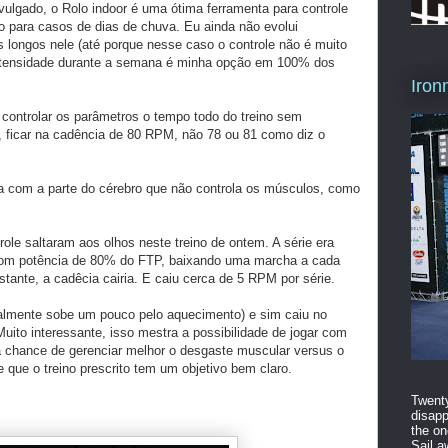
ulgado, o Rolo indoor é uma ótima ferramenta para controle
o para casos de dias de chuva. Eu ainda não evolui
s longos nele (até porque nesse caso o controle não é muito
intensidade durante a semana é minha opção em 100% dos
Iron
controlar os parâmetros o tempo todo do treino sem
 ficar na cadência de 80 RPM, não 78 ou 81 como diz o
 com a parte do cérebro que não controla os músculos, como
trole saltaram aos olhos neste treino de ontem. A série era
com potência de 80% do FTP, baixando uma marcha a cada
stante, a cadêcia cairia. E caiu cerca de 5 RPM por série.
almente sobe um pouco pelo aquecimento) e sim caiu no
uito interessante, isso mestra a possibilidade de jogar com
a chance de gerenciar melhor o desgaste muscular versus o
e que o treino prescrito tem um objetivo bem claro.
Twenty
disapp
the on
Sail a