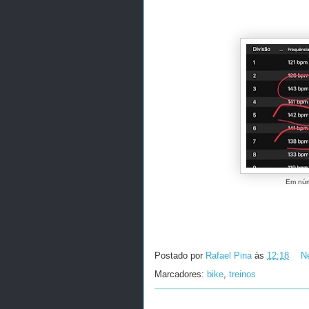
Em núm
Postado por
Rafael Pina
às
12:18
N
Marcadores:
bike
,
treinos