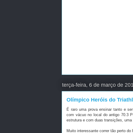
terça-feira, 6 de março de 20
Olímpico Heróis do Triat
É raro uma prova ensinar tanto e se
com vácuo no local do antigo 70.3 
estrutura e com duas transições, uma 
Muito interessante correr tão perto do