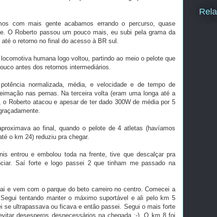
Rela
os com mais gente acabamos errando o percurso, quase
. O Roberto passou um pouco mais, eu subi pela grama da
até o retorno no final do acesso à BR sul.
locomotiva humana logo voltou, partindo ao meio o pelote que
uco antes dos retornos intermediários.
 potência normalizada, média, e velocidade e de tempo de
eimação nas pernas. Na terceira volta (eram uma longa até a
, o Roberto atacou e apesar de ter dado 300W de média por 5
sgraçadamente.
aproximava ao final, quando o pelote de 4 atletas (havíamos
té o km 24) reduziu pra chegar.
is entrou e embolou toda na frente, tive que descalçar pra
ciar. Saí forte e logo passei 2 que tinham me passado na
ai e vem com o parque do beto carreiro no centro. Comecei a
Segui tentando manter o máximo suportável e ali pelo km 5
 se ultrapassava ou ficava e então passei. Segui o mais forte
 evitar desesperos desnecessários na chegada :-). O km 8 foi