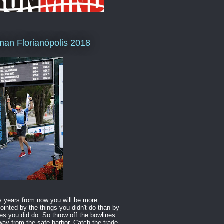
man Florianópolis 2018
 years from now you will be more
ointed by the things you didn't do than by
es you did do. So throw off the bowlines.
way from the safe harbor. Catch the trade