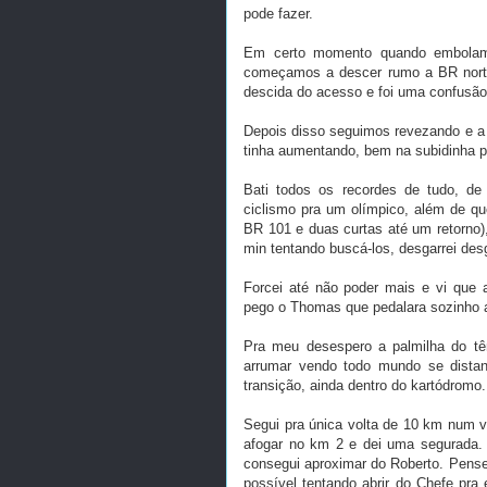
pode fazer.
Em certo momento quando embolam
começamos a descer rumo a BR norte
descida do acesso e foi uma confusão 
Depois disso seguimos revezando e a 
tinha aumentando, bem na subidinha po
Bati todos os recordes de tudo, de
ciclismo pra um olímpico, além de qu
BR 101 e duas curtas até um retorno)
min tentando buscá-los, desgarrei de
Forcei até não poder mais e vi que 
pego o Thomas que pedalara sozinho a
Pra meu desespero a palmilha do tên
arrumar vendo todo mundo se distan
transição, ainda dentro do kartódromo.
Segui pra única volta de 10 km num v
afogar no km 2 e dei uma segurada. 
consegui aproximar do Roberto. Pensei
possível tentando abrir do Chefe pra