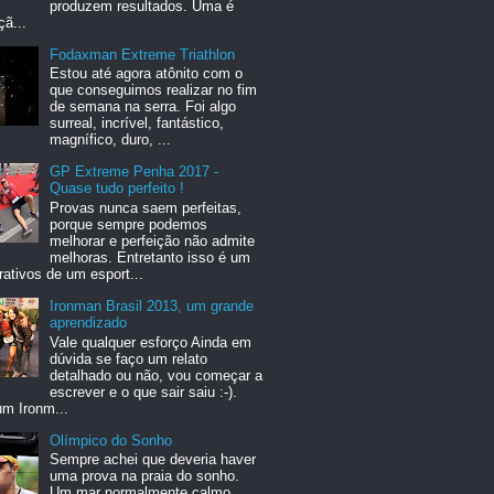
produzem resultados. Uma é
ã...
Fodaxman Extreme Triathlon
Estou até agora atônito com o
que conseguimos realizar no fim
de semana na serra. Foi algo
surreal, incrível, fantástico,
magnífico, duro, ...
GP Extreme Penha 2017 -
Quase tudo perfeito !
Provas nunca saem perfeitas,
porque sempre podemos
melhorar e perfeição não admite
melhoras. Entretanto isso é um
rativos de um esport...
Ironman Brasil 2013, um grande
aprendizado
Vale qualquer esforço Ainda em
dúvida se faço um relato
detalhado ou não, vou começar a
escrever e o que sair saiu :-).
um Ironm...
Olímpico do Sonho
Sempre achei que deveria haver
uma prova na praia do sonho.
Um mar normalmente calmo,