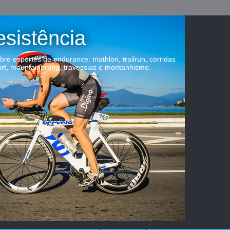
esistência
obre esportes de endurance: triathlon, trailrun, corridas
ort, mountainbiking, travessias e montanhismo.