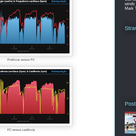
winds 
Mark 
Stra
Potência versus FC
Post
FC versus cadência