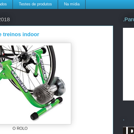
ados
Testes de produtos
Na mídia
.Par
 2018
e treinos indoor
.
O ROLO