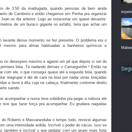
ário de 3:50 da madrugada, quando pessoas de bem ainda
experi
rto de Camboriú e então chegamos em Penha pra organizar
o Jean no dia anterior. Logo ao estacionar um quase desastre:
tímetros de um buraco gigante no asfalto, teria que achar um
to laxante desse momento se fez presente. O problema era o
vel mesmo para almas habituadas a banheiros químicos e
Malwee
gou no desespero máximo e agarrei um pé que depois vi ser do
 primeira bóia. Tá nadando demais o Camarguinho ! Então na
Segu
icar com ele, o que consegui quase até a segunda bóia, quando
ntar reagrupar e dei de cara na boia por nadar umas braçadas
as e levei a dita cuja na cabeça, finalmente contornei direito
erto saindo.
tei acompanhar e numa leve subidinha pra pegar a rodovia ele
tive que fazer força pra acompanhar. Eu grudaria naquelas
es do Roberto e Massaranduba o tempo todo, revezei algumas
m uma intensidade ardida. Incrível o poder do vácuo, isso se
s também é incrível o que pedalar com um grupo mais forte