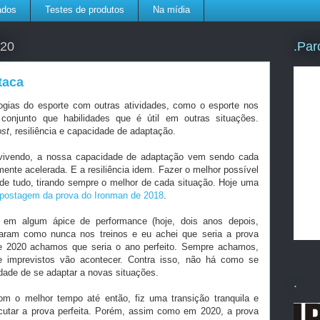
ados
Testes de produtos
Na mídia
.Par
020
taca
ogias do esporte com outras atividades, como o esporte nos
conjunto que habilidades que é útil em outras situações.
ost
, resiliência e capacidade de adaptação.
vivendo, a nossa capacidade de adaptação vem sendo cada
nte acelerada. E a resiliência idem. Fazer o melhor possível
de tudo, tirando sempre o melhor de cada situação. Hoje uma
postagem da prova do Ironman de 2018
.
em algum ápice de performance (hoje, dois anos depois,
xaram como nunca nos treinos e eu achei que seria a prova
e 2020 achamos que seria o ano perfeito. Sempre achamos,
imprevistos vão acontecer. Contra isso, não há como se
idade de se adaptar a novas situações.
.
m o melhor tempo até então, fiz uma transição tranquila e
utar a prova perfeita. Porém, assim como em 2020, a prova