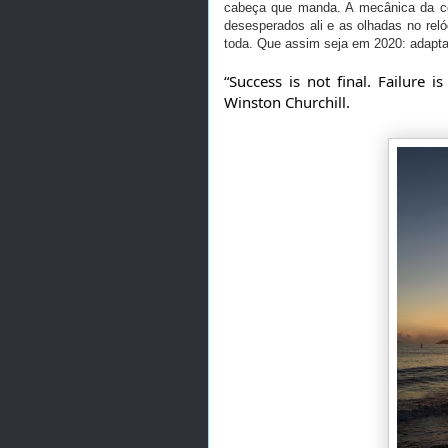
cabeça que manda. A mecânica da cor
desesperados ali e as olhadas no rel
toda. Que assim seja em 2020: adaptar
“Success is not final. Failure i
Winston Churchill.