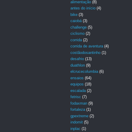
alimentação
(8)
antes do início
(4)
bike
(3)
caiobá
(3)
challenge
(5)
ciclismo
(2)
corrida
(2)
corrida de aventura
(4)
costãodosantinho
(1)
desafrio
(13)
duathlon
(9)
elcrucecolumbia
(6)
ensaios
(64)
equipos
(18)
escalada
(2)
fetrisc
(7)
fodaxman
(9)
fortaleza
(1)
gpextreme
(2)
indomit
(5)
inplac
(1)