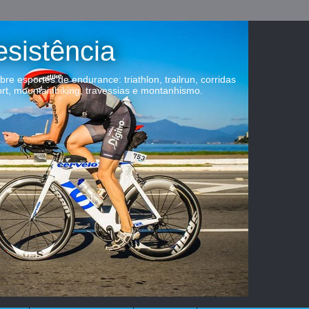
esistência
obre esportes de endurance: triathlon, trailrun, corridas
ort, mountainbiking, travessias e montanhismo.