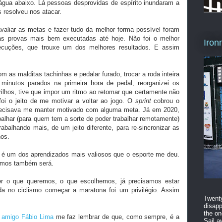
água abaixo. Lá pessoas desprovidas de espírito inundaram a
 resolveu nos atacar.
valiar as metas e fazer tudo da melhor forma possível foram
as provas mais bem executadas até hoje. Não foi o melhor
Iron
ecuções, que trouxe um dos melhores resultados. E assim
 as malditas tachinhas e pedalar furado, trocar a roda inteira
 minutos parados na primeira hora de pedal, reorganizei os
rilhos, tive que impor um ritmo ao retomar que certamente não
foi o jeito de me motivar a voltar ao jogo. O
sprint
cobrou o
precisava me manter motivado com alguma meta. Já em 2020,
lhar (para quem tem a sorte de poder trabalhar remotamente)
balhando mais, de um jeito diferente, para re-sincronizar as
hos.
8 é um dos aprendizados mais valiosos que o esporte me deu.
tamos também será.
er o que queremos, o que escolhemos, já precisamos estar
a no ciclismo começar a maratona foi um privilégio. Assim
Twenty
disapp
the on
 amigo Fábio Lima
me faz lembrar de que, como sempre, é a
Sail a