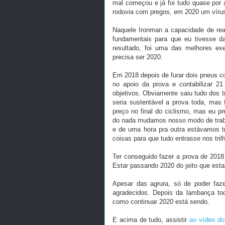
mal começou e já foi tudo quase por 
rodovia com pregos, em 2020 um vírus
Naquele Ironman a capacidade de rea
fundamentais para que eu tivesse d
resultado, foi uma das melhores ex
precisa ser 2020.
Em 2018 depois de furar dois pneus com
no apoio da prova e contabilizar 21
objetivos. Obviamente saiu tudo dos t
seria sustentável a prova toda, mas 
preço no final do ciclismo, mas eu 
do nada mudamos nosso modo de traba
e de uma hora pra outra estávamos tra
coisas para que tudo entrasse nos tril
Ter conseguido fazer a prova de 201
Estar passando 2020 do jeito que es
Apesar das agrura, só de poder faz
agradecidos. Depois da lambança tod
como continuar 2020 está sendo.
E acima de tudo, assistir
ao vídeo do