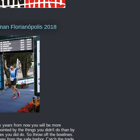
man Florianópolis 2018
 years from now you will be more
ointed by the things you didn't do than by
es you did do. So throw off the bowlines.
way from the safe harbor. Catch the trade