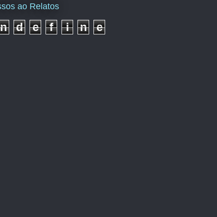
sos ao Relatos
n
d
e
f
i
n
e