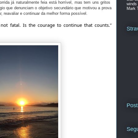
rida já naturalmente feia está horrível, mas tem uns gritos
winds 
ógio que denunciam o objetivo secundário que motivou a prova
Mark 
, reavaliar e continuar da melhor forma possível.
s not fatal. Is the courage to continue that counts.” 
Stra
Post
Segu