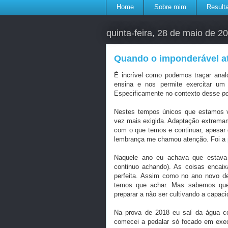
Home
Sobre mim
Result
quinta-feira, 28 de maio de 2
Quando o imponderável a
É incrível como podemos traçar anal
ensina e nos permite exercitar um 
Especificamente no contexto desse
p
Nestes tempos únicos que estamos 
vez mais exigida. Adaptação extremame
com o que temos e continuar, apesar 
lembrança me chamou atenção. Foi a
Naquele ano eu achava que estava 
continuo achando). As coisas encai
perfeita. Assim como no ano novo d
temos que achar. Mas sabemos que 
preparar a não ser cultivando a capac
Na prova de 2018 eu saí da água co
comecei a pedalar só focado em exec