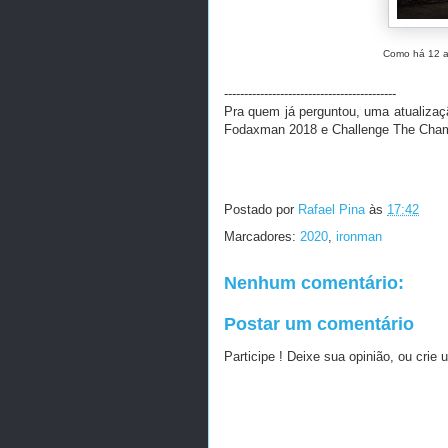
Como há 12 an
-------------------------------------------
Pra quem já perguntou, uma atualizaç
Fodaxman 2018 e Challenge The Champ
Postado por
Rafael Pina
às
17:42
Marcadores:
2020
,
ironman
Nenhum comentário:
Postar um comentário
Participe ! Deixe sua opinião, ou crie 