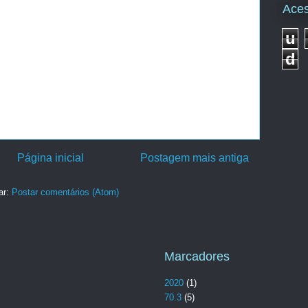
Aces
u
d
Página inicial
Postagem mais antiga
ar:
Postar comentários (Atom)
Marcadores
2020
(1)
70.3
(5)