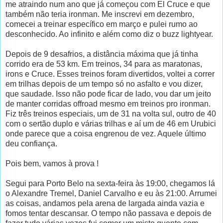
me atraindo num ano que já começou com El Cruce e que
também não teria ironman. Me inscrevi em dezembro,
comecei a treinar específico em março e pulei rumo ao
desconhecido. Ao infinito e além como diz o buzz lightyear.
Depois de 9 desafrios, a distância máxima que já tinha
corrido era de 53 km. Em treinos, 34 para as maratonas,
irons e Cruce. Esses treinos foram divertidos, voltei a correr
em trilhas depois de um tempo só no asfalto e vou dizer,
que saudade. Isso não pode ficar de lado, vou dar um jeito
de manter corridas offroad mesmo em treinos pro ironman.
Fiz três treinos especiais, um de 31 na volta sul, outro de 40
com o sertão duplo e várias trilhas e aí um de 46 em Urubici
onde parece que a coisa engrenou de vez. Aquele último
deu confiança.
Pois bem, vamos à prova !
Segui para Porto Belo na sexta-feira às 19:00, chegamos lá
o Alexandre Tremel, Daniel Carvalho e eu às 21:00. Arrumei
as coisas, andamos pela arena de largada ainda vazia e
fomos tentar descansar. O tempo não passava e depois de