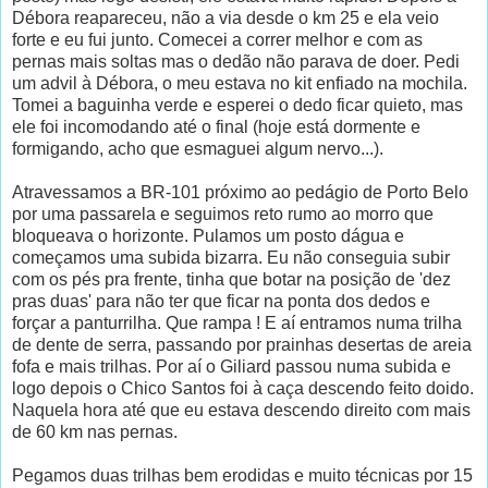
Débora reapareceu, não a via desde o km 25 e ela veio
forte e eu fui junto. Comecei a correr melhor e com as
pernas mais soltas mas o dedão não parava de doer. Pedi
um advil à Débora, o meu estava no kit enfiado na mochila.
Tomei a baguinha verde e esperei o dedo ficar quieto, mas
ele foi incomodando até o final (hoje está dormente e
formigando, acho que esmaguei algum nervo...).
Atravessamos a BR-101 próximo ao pedágio de Porto Belo
por uma passarela e seguimos reto rumo ao morro que
bloqueava o horizonte. Pulamos um posto dágua e
começamos uma subida bizarra. Eu não conseguia subir
com os pés pra frente, tinha que botar na posição de 'dez
pras duas' para não ter que ficar na ponta dos dedos e
forçar a panturrilha. Que rampa ! E aí entramos numa trilha
de dente de serra, passando por prainhas desertas de areia
fofa e mais trilhas. Por aí o Giliard passou numa subida e
logo depois o Chico Santos foi à caça descendo feito doido.
Naquela hora até que eu estava descendo direito com mais
de 60 km nas pernas.
Pegamos duas trilhas bem erodidas e muito técnicas por 15