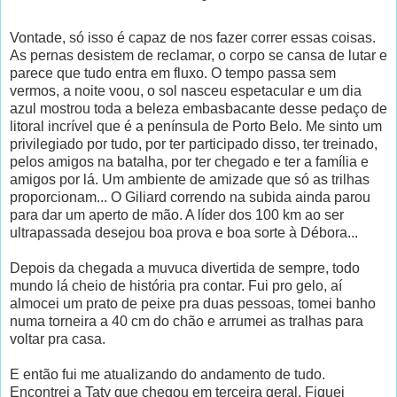
Vontade, só isso é capaz de nos fazer correr essas coisas.
As pernas desistem de reclamar, o corpo se cansa de lutar e
parece que tudo entra em fluxo. O tempo passa sem
vermos, a noite voou, o sol nasceu espetacular e um dia
azul mostrou toda a beleza embasbacante desse pedaço de
litoral incrível que é a península de Porto Belo. Me sinto um
privilegiado por tudo, por ter participado disso, ter treinado,
pelos amigos na batalha, por ter chegado e ter a família e
amigos por lá. Um ambiente de amizade que só as trilhas
proporcionam... O Giliard correndo na subida ainda parou
para dar um aperto de mão. A líder dos 100 km ao ser
ultrapassada desejou boa prova e boa sorte à Débora...
Depois da chegada a muvuca divertida de sempre, todo
mundo lá cheio de história pra contar. Fui pro gelo, aí
almocei um prato de peixe pra duas pessoas, tomei banho
numa torneira a 40 cm do chão e arrumei as tralhas para
voltar pra casa.
E então fui me atualizando do andamento de tudo.
Encontrei a Taty que chegou em terceira geral. Fiquei