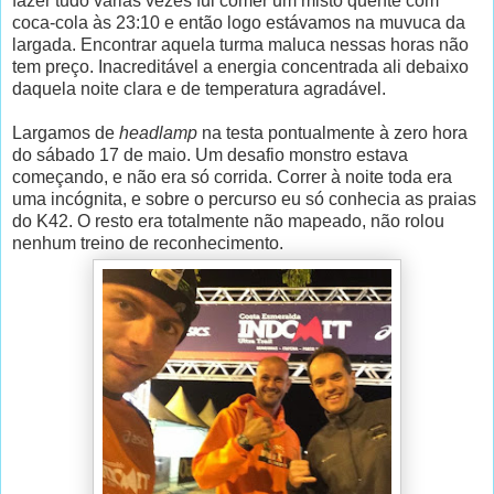
fazer tudo várias vezes fui comer um misto quente com
coca-cola às 23:10 e então logo estávamos na muvuca da
largada. Encontrar aquela turma maluca nessas horas não
tem preço. Inacreditável a energia concentrada ali debaixo
daquela noite clara e de temperatura agradável.
Largamos de
headlamp
na testa pontualmente à zero hora
do sábado 17 de maio. Um desafio monstro estava
começando, e não era só corrida. Correr à noite toda era
uma incógnita, e sobre o percurso eu só conhecia as praias
do K42. O resto era totalmente não mapeado, não rolou
nenhum treino de reconhecimento.