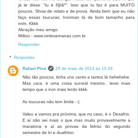
já te disse: "tu é f@&*". Isso que tu fez é para MUITO
poucos. Show de relato e de prova. Ainda bem que eu não
faço essas loucuras. Ironman tá de bom tamanho para
mim. Kkkk
Abração meu amigo.
Milton - www.vintesemanas.com.br
Responder
Respostas
Rafael Pina
29 de maio de 2014 às 15:04
Não tão poucos, tinha uns cento e tantos lá hehehehe.
Mas cara, é uma coisa surreal mesmo.. levei mais
tempo que o iron mais lerdo kkkk.
As loucuras não tem limite :-).
Valeu e vamos pra próxima, que no caso, é o Desafrio.
E aí não sei mais o que mas muito provavelmente a
maratona e aí as provas da fetrisc do segundo
semestre de tri e duathlon.