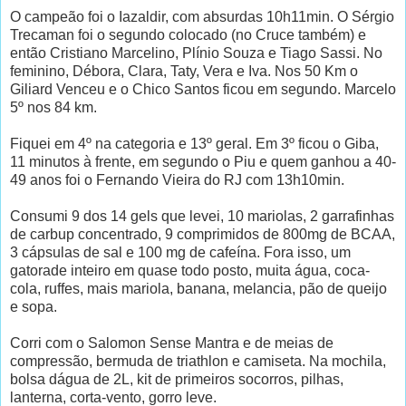
O campeão foi o Iazaldir, com absurdas 10h11min. O Sérgio
Trecaman foi o segundo colocado (no Cruce também) e
então Cristiano Marcelino, Plínio Souza e Tiago Sassi. No
feminino, Débora, Clara, Taty, Vera e Iva. Nos 50 Km o
Giliard Venceu e o Chico Santos ficou em segundo. Marcelo
5º nos 84 km.
Fiquei em 4º na categoria e 13º geral. Em 3º ficou o Giba,
11 minutos à frente, em segundo o Piu e quem ganhou a 40-
49 anos foi o Fernando Vieira do RJ com 13h10min.
Consumi 9 dos 14 gels que levei, 10 mariolas, 2 garrafinhas
de carbup concentrado, 9 comprimidos de 800mg de BCAA,
3 cápsulas de sal e 100 mg de cafeína. Fora isso, um
gatorade inteiro em quase todo posto, muita água, coca-
cola, ruffes, mais mariola, banana, melancia, pão de queijo
e sopa.
Corri com o Salomon Sense Mantra e de meias de
compressão, bermuda de triathlon e camiseta. Na mochila,
bolsa dágua de 2L, kit de primeiros socorros, pilhas,
lanterna, corta-vento, gorro leve.