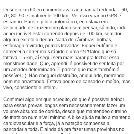
Desde o km 60 eu comemorava cada parcial redonda... 60,
70, 80, 90 e finalmente 100 km ! Ver isso virar no GPS é
estranho. Parece piloto automático, eu estava em
velocidade de cruzeiro no plano sem pensar, só indo, indo...
achei incrível estar correndo depois de 100 km, sem dor
alguma exceto o dedão. Nada de câimbras, bolhas,
estômago revirado, pernas travadas. Fiquei eufórico e
comecei a correr mais rápido e uma
staff
falou que só
faltava 1,5 km, aí segui sem mais parar pra fechar essa
monstruosidade. Que, aprendi, é possível de ser feita por
um amador determinado. E parece que mais também é
possível ;-). Não cheguei destruído, aniquilado, morrendo
nem me arrastando. Estava podre de cansado e moído, mas
vivo, consciente e inteiro.
Confirmei algo em que acredito, de que é possível treinar
para essas provas longas sem necessariamente fazer um
volume absurdo de corrida, desde que mantendeo o treino
de triathlon num nível mínimo. A bike ajuda muito a manter o
cardiovascular e a força, já a natação compensa a
pancadaria toda. E ainda dá pra fazer umas provinhas no