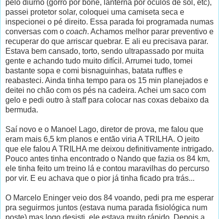
pelo diurno (gorro por boné, lanterna por óculos de sol, etc),
passei protetor solar, coloquei uma camiseta seca e
inspecionei o pé direito. Essa parada foi programada numas
conversas com o
coach
. Achamos melhor parar preventivo e
recuperar do que arriscar quebrar. E ali eu precisava parar.
Estava bem cansado, torto, sendo ultrapassado por muita
gente e achando tudo muito difícil. Arrumei tudo, tomei
bastante sopa e comi bisnaguinhas, batata ruffles e
reabasteci. Ainda tinha tempo para os 15 min planejados e
deitei no chão com os pés na cadeira. Achei um saco com
gelo e pedi outro à staff para colocar nas coxas debaixo da
bermuda.
Saí novo e o Manoel Lago, diretor de prova, me falou que
eram mais 6,5 km planos e então viria A TRILHA. O jeito
que ele falou A TRILHA me deixou definitivamente intrigado.
Pouco antes tinha encontrado o Nando que fazia os 84 km,
ele tinha feito um treino lá e contou maravilhas do percurso
por vir. E eu achava que o pior já tinha ficado pra trás...
O Marcelo Eninger veio dos 84 voando, pedi pra me esperar
pra seguirmos juntos (estava numa parada fisiológica num
poste) mas logo desisti, ele estava muito rápido. Depois a