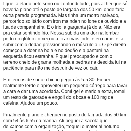
fiquei afetado pelo sono ou confundi tudo, pois achei que só
haveria plano até o posto de largada dos 50 km, onde faria
outra parada programada. Mas tinha um morro malvado,
percorrido solitário com iron mainden no fone de ouvido e a
lua de companheira. E o frio, a garganta já doía. Não era
pra estar sentindo frio. Nessa subida uma dor na lombar
perto do glúteo começou a ficar mais forte, e eu comecei a
subir com o dedão pressionando o músculo ali. O pé direito
começou a doer na bola e no dedão e a panturrilha
esquerda ficou estranha. Fiquei preocupado e com o
terreno cheio de grama molhada e pedras na descida fui na
paciência para não me destruir de vez ou cair.
Em termos de sono o bicho pegou às 5-5:30. Fiquei
realmente lerdo e aproveitei um pequeno córrego para lavar
a cara e dar uma acordada. Comi gel e mariola extra, tomei
um resto de gatorade e engoli dois bcaa e 100 mg de
cafeína. Ajudou um pouco.
Finalmente plano e cheguei no posto de largada dos 50 km
com 54 às 6:55 da manhã. Ali peguei a sacola que
deixamos com a organização, troquei o material noturno