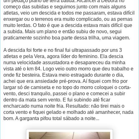
um pedaço plano de terra batida. Alcancei a Débora no
começo das subidas e seguimos junto com mais alguns
atletas, veio um descida e todos me passaram, estava difícil
enxergar ou o terrenos era muito complicado, ou as pernas
muito lerdas. O fato é que a descida estava mais difícil que
a subida. Mais um plano e então subiu de novo, segui
praticamente sozinho boa parte dessa trilha, uma viagem.
A descida foi forte e no final fui ultrapassado por uns 3
atletas e pela Vera, agora líder do feminino. Ela descia
numa velocidade assustadora e desapareceu da minha
vista até o km 84. Logo veio outro morro que deu trabalho e
onde fiz besteira. Estava meio estragado durante o dia,
achei que era ansiedade pré-prova. Aí fiquei com frio por
largar só de camiseta e no topo do morro coloquei o corta-
vento, desci tranquilo, passei o plano e comecei a subir
dentro da mata sem vento. E fui subindo até ficar
encharcado numa noite fria. Resultado: não tirei mais o
corta vento e fiquei gelado e molhado até amanhecer, nada
bom. A garganta pifou total sábado a noite...