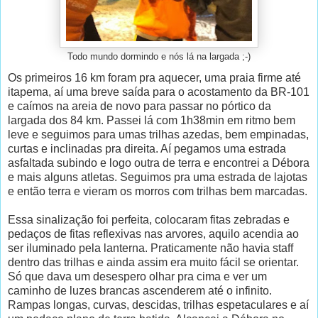
Todo mundo dormindo e nós lá na largada ;-)
Os primeiros 16 km foram pra aquecer, uma praia firme até
itapema, aí uma breve saída para o acostamento da BR-101
e caímos na areia de novo para passar no pórtico da
largada dos 84 km. Passei lá com 1h38min em ritmo bem
leve e seguimos para umas trilhas azedas, bem empinadas,
curtas e inclinadas pra direita. Aí pegamos uma estrada
asfaltada subindo e logo outra de terra e encontrei a Débora
e mais alguns atletas. Seguimos pra uma estrada de lajotas
e então terra e vieram os morros com trilhas bem marcadas.
Essa sinalização foi perfeita, colocaram fitas zebradas e
pedaços de fitas reflexivas nas arvores, aquilo acendia ao
ser iluminado pela lanterna. Praticamente não havia staff
dentro das trilhas e ainda assim era muito fácil se orientar.
Só que dava um desespero olhar pra cima e ver um
caminho de luzes brancas ascenderem até o infinito.
Rampas longas, curvas, descidas, trilhas espetaculares e aí