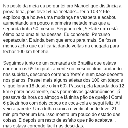
No posto da meia eu perguntei pro Manoel que distância a
prova teria, pois teve 54 na 'metade'... teria 108 ? Ele
explicou que houve uma mudança na véspera e acabou
aumentando um pouco a primeira metade mas que a
segunda tinha 50 mesmo. Segundo ele, 5 % de erro está
ótimo para uma trilha dessas. Eu concordo. Percurso
espetacular. E ainda bem que errou para mais. Se fosse
menos acho que eu ficaria dando voltas na chegada para
fechar 100 km hehehe.
Seguimos junto de um camarada de Brasília que estava
correndo os 65 km praticamente no mesmo ritmo, andando
nas subidas, descendo correndo 'forte' e num
pace
decente
nos planos. Passei mais alguns atletas dos 100 km (depois
vi que foram 18 desde o km 60). Passei pela largada dos 12
km e parei novamente, mas por motivos gastronômicos: já
passava da hora do almoço e lá tinha pão de queijo ! Comi
6 pãezinhos com dois copos de coca-cola e segui feliz. Aí
veio a parede. Uma trilha nanica e vertical onde levei 21
min pra fazer um km. Isso mostra um pouco do estado das
coisas. E depois um resto de asfalto que não acabava...
mas estava correndo fácil nas descidas.