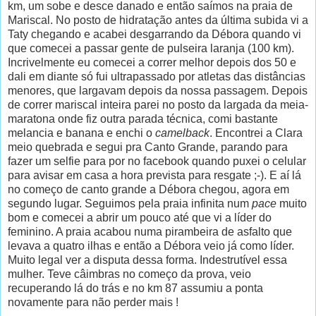
km, um sobe e desce danado e então saímos na praia de
Mariscal. No posto de hidratação antes da última subida vi a
Taty chegando e acabei desgarrando da Débora quando vi
que comecei a passar gente de pulseira laranja (100 km).
Incrivelmente eu comecei a correr melhor depois dos 50 e
dali em diante só fui ultrapassado por atletas das distâncias
menores, que largavam depois da nossa passagem. Depois
de correr mariscal inteira parei no posto da largada da meia-
maratona onde fiz outra parada técnica, comi bastante
melancia e banana e enchi o
camelback
. Encontrei a Clara
meio quebrada e segui pra Canto Grande, parando para
fazer um selfie para por no facebook quando puxei o celular
para avisar em casa a hora prevista para resgate ;-). E aí lá
no começo de canto grande a Débora chegou, agora em
segundo lugar. Seguimos pela praia infinita num
pace
muito
bom e comecei a abrir um pouco até que vi a líder do
feminino. A praia acabou numa pirambeira de asfalto que
levava a quatro ilhas e então a Débora veio já como líder.
Muito legal ver a disputa dessa forma. Indestrutível essa
mulher. Teve câimbras no começo da prova, veio
recuperando lá do trás e no km 87 assumiu a ponta
novamente para não perder mais !