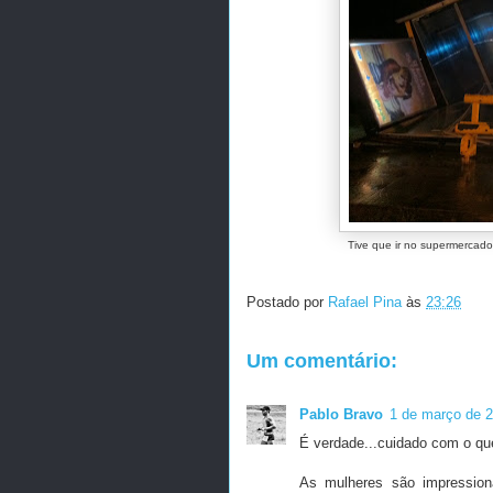
Tive que ir no supermercado,
Postado por
Rafael Pina
às
23:26
Um comentário:
Pablo Bravo
1 de março de 2
É verdade...cuidado com o qu
As mulheres são impressiona