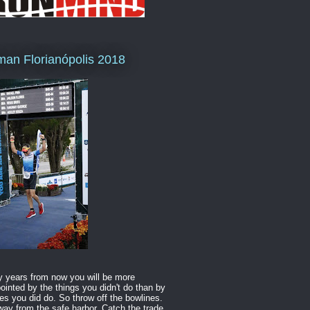
man Florianópolis 2018
 years from now you will be more
ointed by the things you didn't do than by
es you did do. So throw off the bowlines.
way from the safe harbor. Catch the trade