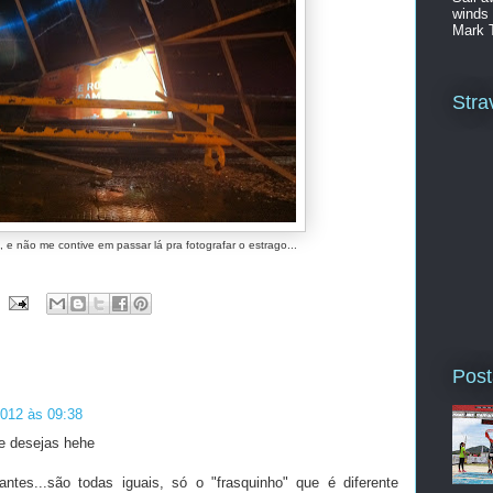
winds 
Mark 
Stra
 e não me contive em passar lá pra fotografar o estrago...
Post
012 às 09:38
e desejas hehe
ntes...são todas iguais, só o "frasquinho" que é diferente