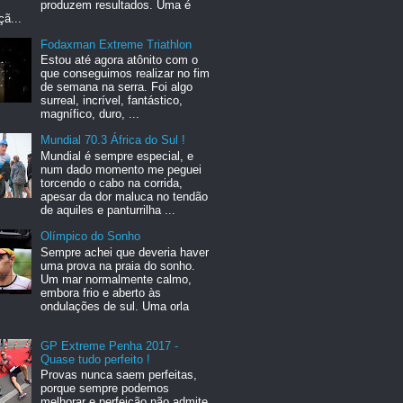
produzem resultados. Uma é
ã...
Fodaxman Extreme Triathlon
Estou até agora atônito com o
que conseguimos realizar no fim
de semana na serra. Foi algo
surreal, incrível, fantástico,
magnífico, duro, ...
Mundial 70.3 África do Sul !
Mundial é sempre especial, e
num dado momento me peguei
torcendo o cabo na corrida,
apesar da dor maluca no tendão
de aquiles e panturrilha ...
Olímpico do Sonho
Sempre achei que deveria haver
uma prova na praia do sonho.
Um mar normalmente calmo,
embora frio e aberto às
ondulações de sul. Uma orla
GP Extreme Penha 2017 -
Quase tudo perfeito !
Provas nunca saem perfeitas,
porque sempre podemos
melhorar e perfeição não admite