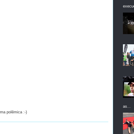
execuç
as...
uma polêmica :-)