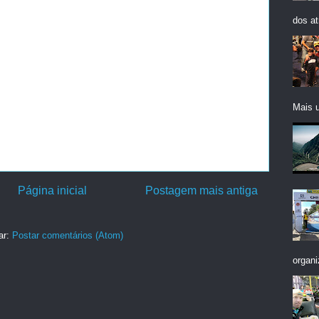
dos at
Mais 
Página inicial
Postagem mais antiga
ar:
Postar comentários (Atom)
organi