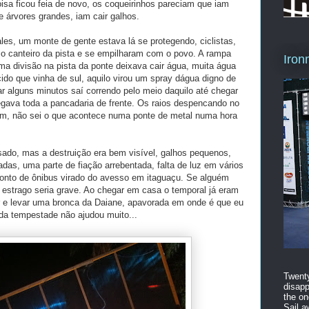
isa ficou feia de novo, os coqueirinhos pareciam que iam
se árvores grandes, iam cair galhos.
es, um monte de gente estava lá se protegendo, ciclistas,
 o canteiro da pista e se empilharam com o povo. A rampa
Iron
a divisão na pista da ponte deixava cair água, muita água
ido que vinha de sul, aquilo virou um spray dágua digno de
ar alguns minutos saí correndo pelo meio daquilo até chegar
pegava toda a pancadaria de frente. Os raios despencando no
am, não sei o que acontece numa ponte de metal numa hora
ssado, mas a destruição era bem visível, galhos pequenos,
das, uma parte de fiação arrebentada, falta de luz em vários
ponto de ônibus virado do avesso em itaguaçu. Se alguém
o estrago seria grave. Ao chegar em casa o temporal já eram
ar e levar uma bronca da Daiane, apavorada em onde é que eu
 da tempestade não ajudou muito...
Twenty
disapp
the on
Sail a