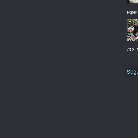
experi
70.3. 
Segu