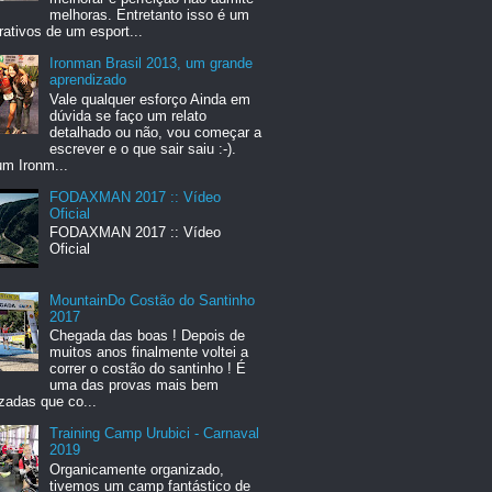
melhoras. Entretanto isso é um
rativos de um esport...
Ironman Brasil 2013, um grande
aprendizado
Vale qualquer esforço Ainda em
dúvida se faço um relato
detalhado ou não, vou começar a
escrever e o que sair saiu :-).
um Ironm...
FODAXMAN 2017 :: Vídeo
Oficial
FODAXMAN 2017 :: Vídeo
Oficial
MountainDo Costão do Santinho
2017
Chegada das boas ! Depois de
muitos anos finalmente voltei a
correr o costão do santinho ! É
uma das provas mais bem
zadas que co...
Training Camp Urubici - Carnaval
2019
Organicamente organizado,
tivemos um camp fantástico de