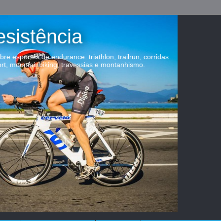
esistência
obre esportes de endurance: triathlon, trailrun, corridas
ort, mountainbiking, travessias e montanhismo.