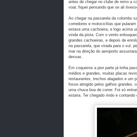
antes de chegar no clube de remo a co
voar, fiquei pensando que se ali tives
Ao chegar na passarela da colombo sal
corredores e motociclitas que pularam
estava uma cachoeira, e logo acima um
vinda da pista. Com o vento enlouquec
grandes cachoeiras, e depois de enrol
na passarela, que virada para o sul, 
mar na direção do aeroporto assustar
dessas.
Em coqueiros a pior parte já tinha pa
médios e grandes, muitas placas revira
restaurantes, trechos alagados e um 
fosse atingido pelos galhos grandes, 
uma chuva boa de correr. Foi só entr
estaria. Ter chegado rindo e contando