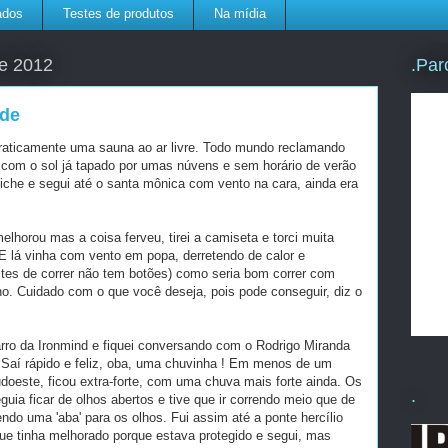
ados
Testes de produtos
Na mídia
.Par
de 2012
ade
praticamente uma sauna ao ar livre. Todo mundo reclamando
 com o sol já tapado por umas núvens e sem horário de verão
iche e segui até o santa mônica com vento na cara, ainda era
elhorou mas a coisa ferveu, tirei a camiseta e torci muita
E lá vinha com vento em popa, derretendo de calor e
es de correr não tem botões) como seria bom correr com
no. Cuidado com o que você deseja, pois pode conseguir, diz o
arro da Ironmind e fiquei conversando com o Rodrigo Miranda
 Saí rápido e feliz, oba, uma chuvinha ! Em menos de um
udoeste, ficou extra-forte, com uma chuva mais forte ainda. Os
.
ia ficar de olhos abertos e tive que ir correndo meio que de
endo uma 'aba' para os olhos. Fui assim até a ponte hercílio
 que tinha melhorado porque estava protegido e segui, mas