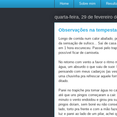
Home
Sobre mim
Result
quarta-feira, 29 de fevereiro 
Observações na tempest
Longo de corrida num calor abafado, 
da sensação de sufoco... Saí de casa
em 1 hora escureceu. Passei pelo trap
possível ficar de camiseta.
No retorno com vento a favor o ritmo m
água, um absurdo o que saiu de suor. 
pensando com meus cadarços (as vest
uma chuvinha pra refrescar aquele for
ditado.
Parei no trapiche pra tomar água no c
até que uns pingos começaram a cair.
minuto o vento endoidou e girou pra s
pingos doíam, sem boné eu não consegu
lado, torto pra frente e com a mão faz
luz e parei ao lado de um pilar, achei