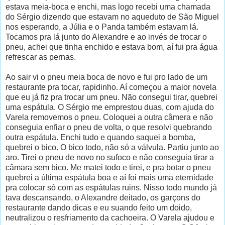
estava meia-boca e enchi, mas logo recebi uma chamada
do Sérgio dizendo que estavam no aqueduto de São Miguel
nos esperando, a Júlia e o Panda também estavam lá.
Tocamos pra lá junto do Alexandre e ao invés de trocar o
pneu, achei que tinha enchido e estava bom, aí fui pra água
refrescar as pernas.
Ao sair vi o pneu meia boca de novo e fui pro lado de um
restaurante pra tocar, rapidinho. Aí começou a maior novela
que eu já fiz pra trocar um pneu. Não consegui tirar, quebrei
uma espátula. O Sérgio me emprestou duas, com ajuda do
Varela removemos o pneu. Coloquei a outra câmera e não
conseguia enfiar o pneu de volta, o que resolvi quebrando
outra espátula. Enchi tudo e quando saquei a bomba,
quebrei o bico. O bico todo, não só a válvula. Partiu junto ao
aro. Tirei o pneu de novo no sufoco e não conseguia tirar a
câmara sem bico. Me matei todo e tirei, e pra botar o pneu
quebrei a última espátula boa e aí foi mais uma eternidade
pra colocar só com as espátulas ruins. Nisso todo mundo já
tava descansando, o Alexandre deitado, os garçons do
restaurante dando dicas e eu suando feito um doido,
neutralizou o resfriamento da cachoeira. O Varela ajudou e