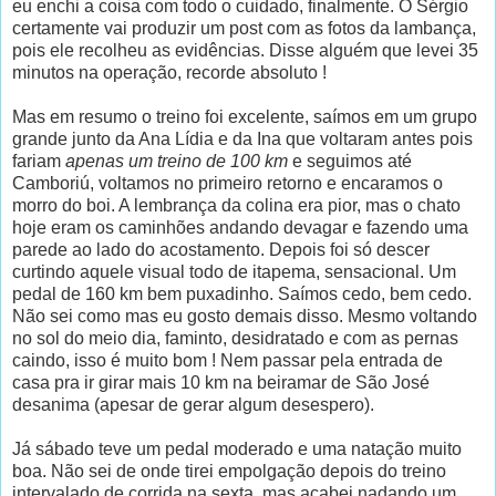
eu enchi a coisa com todo o cuidado, finalmente. O Sérgio
certamente vai produzir um post com as fotos da lambança,
pois ele recolheu as evidências. Disse alguém que levei 35
minutos na operação, recorde absoluto !
Mas em resumo o treino foi excelente, saímos em um grupo
grande junto da Ana Lídia e da Ina que voltaram antes pois
fariam
apenas um treino de 100 km
e seguimos até
Camboriú, voltamos no primeiro retorno e encaramos o
morro do boi. A lembrança da colina era pior, mas o chato
hoje eram os caminhões andando devagar e fazendo uma
parede ao lado do acostamento. Depois foi só descer
curtindo aquele visual todo de itapema, sensacional. Um
pedal de 160 km bem puxadinho. Saímos cedo, bem cedo.
Não sei como mas eu gosto demais disso. Mesmo voltando
no sol do meio dia, faminto, desidratado e com as pernas
caindo, isso é muito bom ! Nem passar pela entrada de
casa pra ir girar mais 10 km na beiramar de São José
desanima (apesar de gerar algum desespero).
Já sábado teve um pedal moderado e uma natação muito
boa. Não sei de onde tirei empolgação depois do treino
intervalado de corrida na sexta, mas acabei nadando um