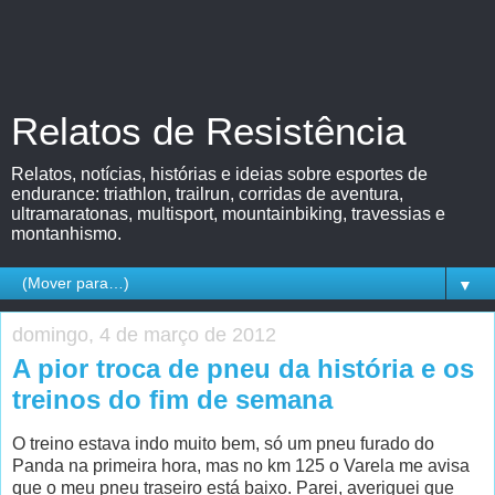
Relatos de Resistência
Relatos, notícias, histórias e ideias sobre esportes de
endurance: triathlon, trailrun, corridas de aventura,
ultramaratonas, multisport, mountainbiking, travessias e
montanhismo.
▼
domingo, 4 de março de 2012
A pior troca de pneu da história e os
treinos do fim de semana
O treino estava indo muito bem, só um pneu furado do
Panda na primeira hora, mas no km 125 o Varela me avisa
que o meu pneu traseiro está baixo. Parei, averiguei que