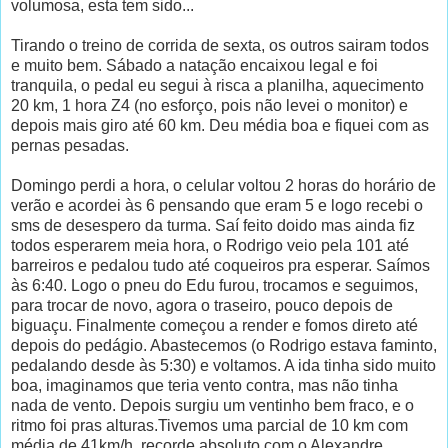
volumosa, esta tem sido...
Tirando o treino de corrida de sexta, os outros sairam todos
e muito bem. Sábado a natação encaixou legal e foi
tranquila, o pedal eu segui à risca a planilha, aquecimento
20 km, 1 hora Z4 (no esforço, pois não levei o monitor) e
depois mais giro até 60 km. Deu média boa e fiquei com as
pernas pesadas.
Domingo perdi a hora, o celular voltou 2 horas do horário de
verão e acordei às 6 pensando que eram 5 e logo recebi o
sms de desespero da turma. Saí feito doido mas ainda fiz
todos esperarem meia hora, o Rodrigo veio pela 101 até
barreiros e pedalou tudo até coqueiros pra esperar. Saímos
às 6:40. Logo o pneu do Edu furou, trocamos e seguimos,
para trocar de novo, agora o traseiro, pouco depois de
biguaçu. Finalmente começou a render e fomos direto até
depois do pedágio. Abastecemos (o Rodrigo estava faminto,
pedalando desde às 5:30) e voltamos. A ida tinha sido muito
boa, imaginamos que teria vento contra, mas não tinha
nada de vento. Depois surgiu um ventinho bem fraco, e o
ritmo foi pras alturas.Tivemos uma parcial de 10 km com
média de 41km/h, recorde absoluto com o Alexandre