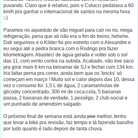
puxando. Claro que é relativo, pois o Colucci pedalava a 60
km/h pra ganhar o internacional de santos na mesma hora
;-)
Paramos no aqueduto de são miguel para cair no rio, mega
refrigeração, pena que ali não era o fim do treino, hehehe.
Dali seguimos e o Kilder foi pro estreito com o Alexandre e
eu segui até a pedra branca com o Rodrigo pra fazer
kilometragem. Abasteci de água gelada e voltei sob o sol
das 11, com vento contra na subida. Acabado, não tive saco
pra girar mais 6 km na beiramar de SJ e fechei com 134 km.
Iria faltar perna pra correr, ainda bem que os 'bricks' só
começam em março ! Muito sol e calor depois das 10, dessa
vez o consumo foi: 1,5 L de água, 2 caramanholas de
glicodry concentrado, 300 ml de coca-cola, 5 bananas
passa, 2 bananas de verdade, 1 pessêgo, 2 club-social e
um punhado de amendoim salgado.
O próximo final de semana está ainda
pior
melhor, tenho
que levar a bike pra revisão, faz tempo e tá fazendo barulho
por tudo quanto é lado depois de tanta chuva.