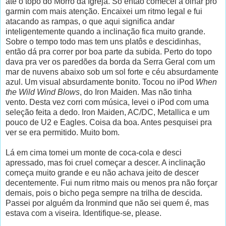
até o topo do Morro da Igreja. Só então comecei a olhar pro
garmin com mais atenção. Encaixei um ritmo legal e fui
atacando as rampas, o que aqui significa andar
inteligentemente quando a inclinação fica muito grande.
Sobre o tempo todo mas tem uns platôs e descidinhas,
então dá pra correr por boa parte da subida. Perto do topo
dava pra ver os paredões da borda da Serra Geral com um
mar de nuvens abaixo sob um sol forte e céu absurdamente
azul. Um visual absurdamente bonito. Tocou no iPod
When
the Wild Wind Blows
, do Iron Maiden. Mas não tinha
vento.
Desta vez corri com música, levei o iPod com uma
seleção feita a dedo. Iron Maiden, AC/DC, Metallica e um
pouco de U2 e Eagles. Coisa da boa. Antes pesquisei pra
ver se era permitido. Muito bom.
Lá em cima tomei um monte de coca-cola e desci
apressado, mas foi cruel começar a descer. A inclinação
começa muito grande e eu não achava jeito de descer
decentemente. Fui num ritmo mais ou menos pra não forçar
demais, pois o bicho pega sempre na trilha de descida.
Passei por alguém da Ironmind que não sei quem é, mas
estava com a viseira. Identifique-se, please.