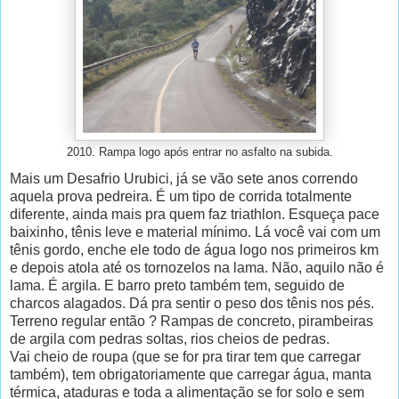
2010. Rampa logo após entrar no asfalto na subida.
Mais um Desafrio Urubici, já se vão sete anos correndo
aquela prova pedreira. É um tipo de corrida totalmente
diferente, ainda mais pra quem faz triathlon. Esqueça pace
baixinho, tênis leve e material mínimo. Lá você vai com um
tênis gordo, enche ele todo de água logo nos primeiros km
e depois atola até os tornozelos na lama. Não, aquilo não é
lama. É argila. E barro preto também tem, seguido de
charcos alagados. Dá pra sentir o peso dos tênis nos pés.
Terreno regular então ? Rampas de concreto, pirambeiras
de argila com pedras soltas, rios cheios de pedras.
Vai
cheio de roupa (que se for pra tirar tem que carregar
também), tem obrigatoriamente que carregar água, manta
térmica, ataduras e toda a alimentação se for solo e sem