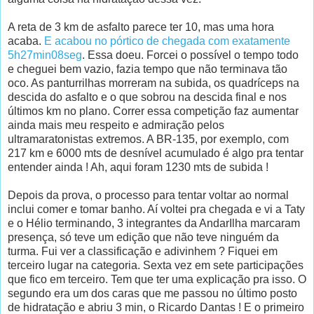
A reta de 3 km de asfalto parece ter 10, mas uma hora
acaba.
E acabou no pórtico de chegada com exatamente
5h27min08seg
. Essa doeu. Forcei o possível o tempo todo
e cheguei bem vazio, fazia tempo que não terminava tão
oco. As panturrilhas morreram na subida, os quadríceps na
descida do asfalto e o que sobrou na descida final e nos
últimos km no plano.
Correr essa competição faz aumentar
ainda mais meu respeito e admiração pelos
ultramaratonistas extremos. A BR-135, por exemplo, com
217 km e 6000 mts de desnível acumulado é algo pra tentar
entender ainda ! Ah, aqui foram 1230 mts de subida !
Depois da prova, o processo para tentar voltar ao normal
inclui comer e tomar banho. Aí voltei pra chegada e vi a Taty
e o Hélio terminando, 3 integrantes da AndarIlha marcaram
presença, só teve um edição que não teve ninguém da
turma. Fui ver a classificação e adivinhem ? Fiquei em
terceiro lugar na categoria. Sexta vez em sete participações
que fico em terceiro. Tem que ter uma explicação pra isso. O
segundo era um dos caras que me passou no último posto
de hidratação e abriu 3 min, o Ricardo Dantas ! E o primeiro