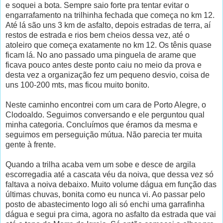
e soquei a bota. Sempre saio forte pra tentar evitar o
engarrafamento na trilhinha fechada que começa no km 12.
Até lá são uns 3 km de asfalto, depois estradas de terra, aí
restos de estrada e rios bem cheios dessa vez, até o
atoleiro que começa exatamente no km 12. Os tênis quase
ficam lá. No ano passado uma pinguela de arame que
ficava pouco antes deste ponto caiu no meio da prova e
desta vez a organização fez um pequeno desvio, coisa de
uns 100-200 mts, mas ficou muito bonito.
Neste caminho encontrei com um cara de Porto Alegre, o
Clodoaldo. Seguimos conversando e ele perguntou qual
minha categoria. Concluímos que éramos da mesma e
seguimos em perseguição mútua. Não parecia ter muita
gente à frente.
Quando a trilha acaba vem um sobe e desce de argila
escorregadia até a cascata véu da noiva, que dessa vez só
faltava a noiva debaixo. Muito volume dágua em função das
últimas chuvas, bonita como eu nunca vi. Ao passar pelo
posto de abastecimento logo ali só enchi uma garrafinha
dágua e segui pra cima, agora no asfalto da estrada que vai