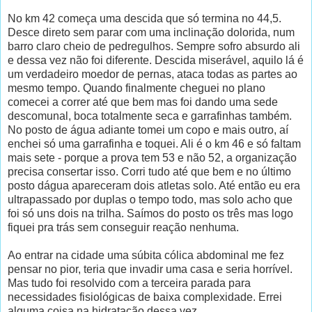
No km 42 começa uma descida que só termina no 44,5.
Desce direto sem parar com uma inclinação dolorida, num
barro claro cheio de pedregulhos. Sempre sofro absurdo ali
e dessa vez não foi diferente. Descida miserável, aquilo lá é
um verdadeiro moedor de pernas, ataca todas as partes ao
mesmo tempo. Quando finalmente cheguei no plano
comecei a correr até que bem mas foi dando uma sede
descomunal, boca totalmente seca e garrafinhas também.
No posto de água adiante tomei um copo e mais outro, aí
enchei só uma garrafinha e toquei. Ali é o km 46 e só faltam
mais sete - porque a prova tem 53 e não 52, a organização
precisa consertar isso. Corri tudo até que bem e no último
posto dágua apareceram dois atletas solo. Até então eu era
ultrapassado por duplas o tempo todo, mas solo acho que
foi só uns dois na trilha. Saímos do posto os três mas logo
fiquei pra trás sem conseguir reação nenhuma.
Ao entrar na cidade uma súbita cólica abdominal me fez
pensar no pior, teria que invadir uma casa e seria horrível.
Mas tudo foi resolvido com a terceira parada para
necessidades fisiológicas de baixa complexidade. Errei
alguma coisa na hidratação dessa vez.