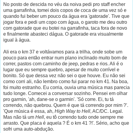
No posto de descida no véu da noiva pedi pro staff encher
uma garrafinha, tomei dois copos de coca de uma vez só e
quando fui beber um pouco da água era 'gatorade'. Tive que
jogar fora e pedi um copo com água, o garoto me deu outro
com gatorade que eu botei na garrafinha, taca fora de novo
e finalmente abasteci dágua. O gatorade era visualmente
igual à água.
Ali era o km 37 e voltávamos para a trilha, onde sobe um
pouco para então entrar num plano inclinado muito bom de
correr, pastos com caminho de jeep, pedras e rios. Ali é o
lugar que eu sempre quebro, apesar de muito corrível e
bonito. Só que dessa vez não sei o que houve. Eu não sei
como corri ali, não lembro como fui parar no km 41. Na boa,
foi muito estranho. Eu corria, ouvia uma música mas parecia
tudo longe. Comecei a conversar sozinho. Pensei em olhar
pro garmin, 'ah, dane-se o garmin'. 'Só corre. Ei, tu tá
correndo, não quebrou. Quem é que tá correndo por mim ?'.
'Que música é essa, ah,
High Way to Hell
, AC/DC. Legal.
Mas não tá um
Hell
, eu tô correndo tudo onde sempre me
arrasto. Que placa é aquela ? É o km 41 ?!'. Sério, acho que
sofri uma auto-abdução.