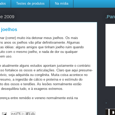
ados
Testes de produtos
Na mídia
.Par
de 2009
 joelhos
ar (correr) muito iria detonar meus joelhos. Os mais
 anos os joelhos vão pifar definitivamente. Algumas
tas idéias: alguns amigos que tinham joelho ruim quando
uito com o mesmo joelho, e nada de dor ou qualquer
 em uso.
e atualmente alguns estudos apontam justamente o contrário:
sso fortalece os ossos e articulações. Claro que aqui presume-
évio, seja adquirida ou congênita. Muita coisa acontece no
sumo, a ingestão de cálcio e proteína e o estímulo do
nto dos ossos e tendões. As lesões normalmente estão
 desequilibra tudo, e à exageros extremos.
ferença entre remédio e veneno normalmente está na
.