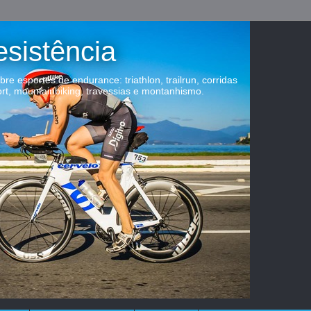
esistência
obre esportes de endurance: triathlon, trailrun, corridas
ort, mountainbiking, travessias e montanhismo.