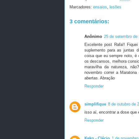
Marcadores:
ensaios
,
lesões
3 comentários:
Anônimo
25 de setembro de 
Excelente post Rafa!! Fique
suplemento para as juntas d
coisa que eu sempre noto, é q
os descansos, melhora consi
maravilha da natureza, não
novembro correr a Maratona 
abertas. Abração
Responder
simplifique
8 de outubro de 
isso aí, encontrar a dose que
Responder
Keko - Clécio
1 de novembro