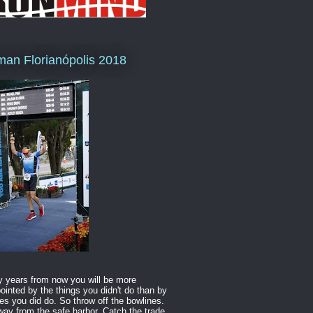
man Florianópolis 2018
 years from now you will be more
ointed by the things you didn't do than by
es you did do. So throw off the bowlines.
way from the safe harbor. Catch the trade