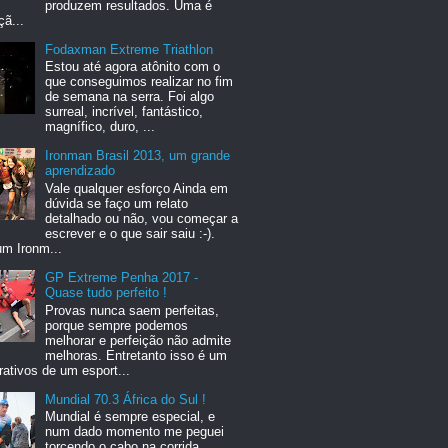
produzem resultados. Uma é
ã...
Fodaxman Extreme Triathlon
Estou até agora atônito com o
que conseguimos realizar no fim
de semana na serra. Foi algo
surreal, incrível, fantástico,
magnífico, duro, ...
Ironman Brasil 2013, um grande
aprendizado
Vale qualquer esforço Ainda em
dúvida se faço um relato
detalhado ou não, vou começar a
escrever e o que sair saiu :-).
um Ironm...
GP Extreme Penha 2017 -
Quase tudo perfeito !
Provas nunca saem perfeitas,
porque sempre podemos
melhorar e perfeição não admite
melhoras. Entretanto isso é um
rativos de um esport...
Mundial 70.3 África do Sul !
Mundial é sempre especial, e
num dado momento me peguei
torcendo o cabo na corrida,