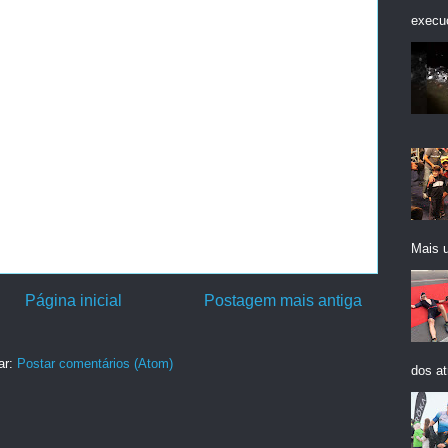
execuç
Mais 
Página inicial
Postagem mais antiga
ar:
Postar comentários (Atom)
dos at