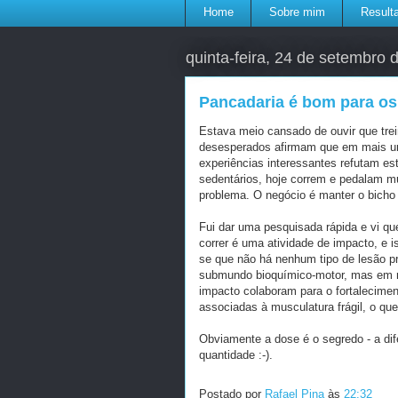
Home
Sobre mim
Result
quinta-feira, 24 de setembro 
Pancadaria é bom para os
Estava meio cansado de ouvir que trein
desesperados afirmam que em mais uns
experiências interessantes refutam es
sedentários, hoje correm e pedalam m
problema. O negócio é manter o bicho
Fui dar uma pesquisada rápida e vi qu
correr é uma atividade de impacto, e i
se que não há nenhum tipo de lesão pr
submundo bioquímico-motor, mas em re
impacto colaboram para o fortalecime
associadas à musculatura frágil, o que
Obviamente a dose é o segredo - a di
quantidade :-).
Postado por
Rafael Pina
às
22:32