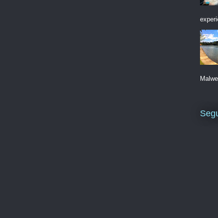
experi
Malwee
Segu