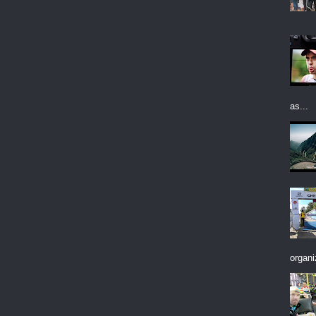
as...
organi