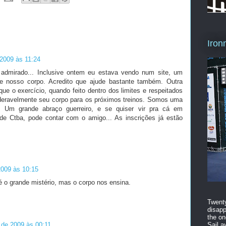
Iron
2009 às 11:24
i admirado... Inclusive ontem eu estava vendo num site, um
e nosso corpo. Acredito que ajude bastante também. Outra
ue o exercício, quando feito dentro dos limites e respeitados
deravelmente seu corpo para os próximos treinos. Somos uma
? Um grande abraço guerreiro, e se quiser vir pra cá em
de Ctba, pode contar com o amigo... As inscrições já estão
2009 às 10:15
 é o grande mistério, mas o corpo nos ensina.
Twenty
disapp
the on
 de 2009 às 00:11
Sail a