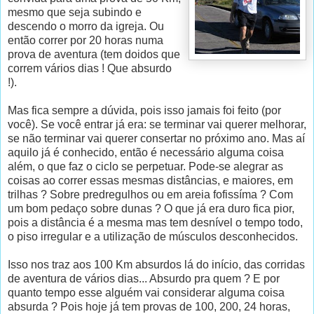
mesmo que seja subindo e
descendo o morro da igreja. Ou
então correr por 20 horas numa
prova de aventura (tem doidos que
correm vários dias ! Que absurdo
!).
Mas fica sempre a dúvida, pois isso jamais foi feito (por
você). Se você entrar já era: se terminar vai querer melhorar,
se não terminar vai querer consertar no próximo ano. Mas aí
aquilo já é conhecido, então é necessário alguma coisa
além, o que faz o ciclo se perpetuar. Pode-se alegrar as
coisas ao correr essas mesmas distâncias, e maiores, em
trilhas ? Sobre predregulhos ou em areia fofissíma ? Com
um bom pedaço sobre dunas ? O que já era duro fica pior,
pois a distância é a mesma mas tem desnível o tempo todo,
o piso irregular e a utilização de músculos desconhecidos.
Isso nos traz aos 100 Km absurdos lá do início, das corridas
de aventura de vários dias... Absurdo pra quem ? E por
quanto tempo esse alguém vai considerar alguma coisa
absurda ? Pois hoje já tem provas de 100, 200, 24 horas,