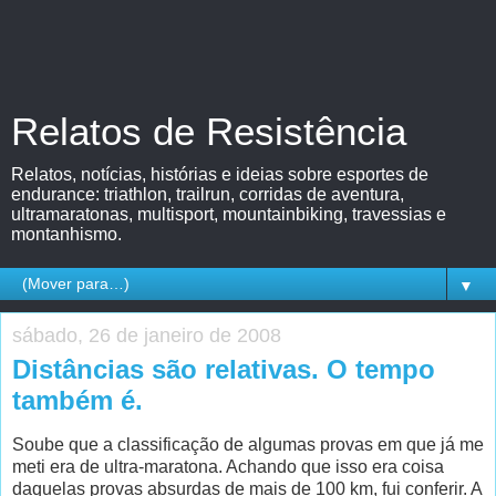
Relatos de Resistência
Relatos, notícias, histórias e ideias sobre esportes de
endurance: triathlon, trailrun, corridas de aventura,
ultramaratonas, multisport, mountainbiking, travessias e
montanhismo.
▼
sábado, 26 de janeiro de 2008
Distâncias são relativas. O tempo
também é.
Soube que a classificação de algumas provas em que já me
meti era de ultra-maratona. Achando que isso era coisa
daquelas provas absurdas de mais de 100 km, fui conferir. A