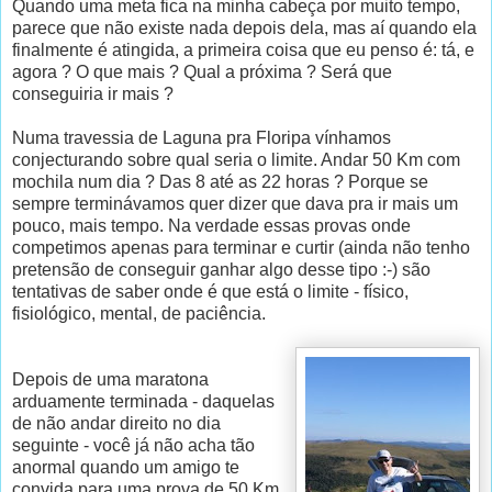
Quando uma meta fica na minha cabeça por muito tempo,
parece que não existe nada depois dela, mas aí quando ela
finalmente é atingida, a primeira coisa que eu penso é: tá, e
agora ? O que mais ? Qual a próxima ? Será que
conseguiria ir mais ?
Numa travessia de Laguna pra Floripa vínhamos
conjecturando sobre qual seria o limite. Andar 50 Km com
mochila num dia ? Das 8 até as 22 horas ? Porque se
sempre terminávamos quer dizer que dava pra ir mais um
pouco, mais tempo. Na verdade essas provas onde
competimos apenas para terminar e curtir (ainda não tenho
pretensão de conseguir ganhar algo desse tipo :-) são
tentativas de saber onde é que está o limite - físico,
fisiológico, mental, de paciência.
Depois de uma maratona
arduamente terminada - daquelas
de não andar direito no dia
seguinte - você já não acha tão
anormal quando um amigo te
convida para uma prova de 50 Km,