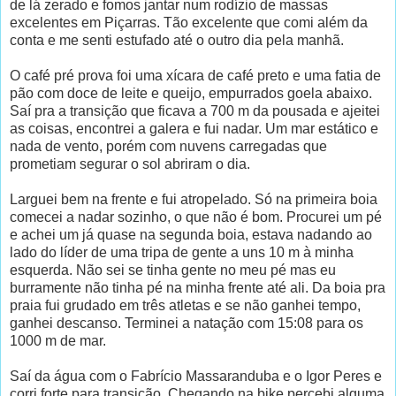
de lá zerado e fomos jantar num rodízio de massas
excelentes em Piçarras. Tão excelente que comi além da
conta e me senti estufado até o outro dia pela manhã.
O café pré prova foi uma xícara de café preto e uma fatia de
pão com doce de leite e queijo, empurrados goela abaixo.
Saí pra a transição que ficava a 700 m da pousada e ajeitei
as coisas, encontrei a galera e fui nadar. Um mar estático e
nada de vento, porém com nuvens carregadas que
prometiam segurar o sol abriram o dia.
Larguei bem na frente e fui atropelado. Só na primeira boia
comecei a nadar sozinho, o que não é bom. Procurei um pé
e achei um já quase na segunda boia, estava nadando ao
lado do líder de uma tripa de gente a uns 10 m à minha
esquerda. Não sei se tinha gente no meu pé mas eu
burramente não tinha pé na minha frente até ali. Da boia pra
praia fui grudado em três atletas e se não ganhei tempo,
ganhei descanso. Terminei a natação com 15:08 para os
1000 m de mar.
Saí da água com o Fabrício Massaranduba e o Igor Peres e
corri forte para transição. Chegando na bike percebi alguma