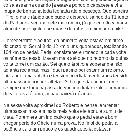
coisa estranha quando já estava pondo o capacete e vi a
roupa de borracha toda fechada até o pescoço. Que asneira
! Tirei o mais rápido que pude e disparei, saindo da T1 junto
do Palhares, segundo ele me contou, já que eu não vi nada
além de um sujeito que quase derrubei ao montar na bike.
Comecei forte e ao final da primeira volta estava em ritmo
de cruzeiro. Serial 8 de 12 km e uns quebrados, totalizando
104 km de pedal. Pedal consistente e ritmado, a cada volta
os números estabilizavam mais até que no retorno da quinta
volta tomei um cartão. Sei que o árbitro é soberano e não
adianta reclamar, mas fiquei pasmo por estar num retorno,
iniciando uma subida e ter sido imediatamente após ter sido
ultrapassado por uns atletas. Acho que daqui pra frente
sempre que for ultrapassado vou imediatamente acionar os
dois freios até para, aí não haverá dúvidas..
Na sexta volta aproximei do Roberto e pensei em tentar
ultrapassar, mas em mais meia volta ele abriu e sumiu de
vista. Porém era um indicativo que o pedal estava bom
chegar perto do Chefe numa prova. No final do pedal a
potência caiu um pouco e os quadríceps já estavam