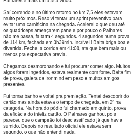
Palhares e mais um atleta vindo.
Saí correndo e no último retorno no km 7,5 eles estavam
muito próximos. Resolvi tentar um sprint preventivo para
evitar uma carnificina na chegada. Acelerei o que deu até
os quadríceps ameaçarem pane e por pouco o Palhares
não me passa, faltarm 4 segundos. 4 segundos numa prova
de 114 km, fechada em 3h39min. Incrível ! Baita briga boa e
divertida. Fechei a corrida em 41:08, até que bem mais ou
menos pra expectativa prévia.
Chegamos desmoronando e fui procurar comer algo. Muitos
algos foram ingeridos, estava realmente com fome. Baita fim
de prova, galera da Ironmind em peso e muitos amigos
presentes.
Fui tomar banho e voltei pra premiação. Tentei descobrir do
cartão mas ainda estava o tempo de chegada, em 2º na
categoria. Na hora do pódio fui chamado em quinto, prova
da eficácia do infeliz cartão. O Palhares ganhou, pois
pareceu que o campeão foi desclassificado já que havia
sumido. Depois no resultado oficial ele estava sem
segundo, o que não entendi nada.