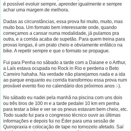
é possível evoluir sempre, aprender igualmente e sempre
achar uma margem de melhora.
Dadas as circunstâncias, essa prova foi muito, muito, mas
muito boa. Um formato bem interessante onde, quando
começamos a cansar numa modalidade, já pulamos pra
outra, e a corrida acaba de supetão. Para quem treina para
provas longas, é um prato cheio e obviamente enfático na
bike. A repetir sempre e que o formato se propague.
Fui para Penha no sábado a tarde com a Daiane e o Arthur,
a Laís estava ocupada no Rock in Rio e perderia o Beto
Carreiro hahaha. Na verdade não planejamos nada e a ida
ao parque enquanto eu corrida transformou essa prova num
provável evento fixo no calendário dos próximos anos :-).
No sábado eu nadei pela manhã na piscina com uns dois
ou três tiros de 100 m e a tarde pedalei 10 km em penha
para testar a bike e ver se os pneus estavam bem cheio, etc.
Todo suado fui para o congresso técnico ouvir as últimas
informações e depois fui no Éder para uma sessão de
Quiropraxia e colocação de tape no tornozelo afetado. Saí