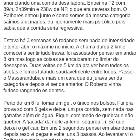
anunciando uma corrida desafiadora. Entrei na T2 com
39/h, 2h39min e 238w de NP, o que era deveras bom. O
Palhares entrou junto e como somos da mesma categoria
saímos alucinados, eu ligeiramente mais psicótico pois
sabia que a corrida seria regressiva.
Estava há 3 semanas só rodando sem nada de intensidade
e tentei abrir o máximo no início. A chama durou 2 km e
comecei a sentir tudo travar, foi assustador pensar em andar
8 km mas logo as coisas se encaixaram no limiar do
desespero. Duas voltas de 5 km dá pra ver bem todos os
atletas e fomos lutando saudavelmente entre todos. Passei
o Massaranduba e mais um cara que eu jurava ser da
categoria e depois vi ser da anterior. O Roberto vinha
furioso rangendo os dentes.
Perto do km 6 fui tomar um gel, o único nos bolsos. Fui pra
prova só com 5 gels e deixei um pra corrida, sem nada nas
garrafas além de água. Fiquei com medo de quebrar e não
quebrei. A 'jacada' da noite anterior segurou :-). Só que
deixei o gel cair. Em uns 2 segundos pensei em abandonar,
depois resolvi pegar e voltei uns 3 passos. Ao levantar vi o