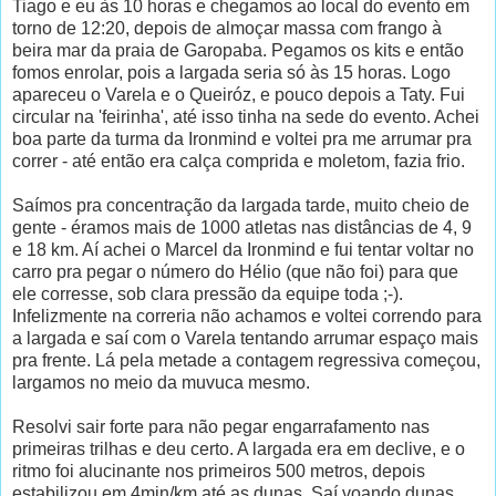
Tiago e eu às 10 horas e chegamos ao local do evento em
torno de 12:20, depois de almoçar massa com frango à
beira mar da praia de Garopaba. Pegamos os kits e então
fomos enrolar, pois a largada seria só às 15 horas. Logo
apareceu o Varela e o Queiróz, e pouco depois a Taty. Fui
circular na 'feirinha', até isso tinha na sede do evento. Achei
boa parte da turma da Ironmind e voltei pra me arrumar pra
correr - até então era calça comprida e moletom, fazia frio.
Saímos pra concentração da largada tarde, muito cheio de
gente - éramos mais de 1000 atletas nas distâncias de 4, 9
e 18 km. Aí achei o Marcel da Ironmind e fui tentar voltar no
carro pra pegar o número do Hélio (que não foi) para que
ele corresse, sob clara pressão da equipe toda ;-).
Infelizmente na correria não achamos e voltei correndo para
a largada e saí com o Varela tentando arrumar espaço mais
pra frente. Lá pela metade a contagem regressiva começou,
largamos no meio da muvuca mesmo.
Resolvi sair forte para não pegar engarrafamento nas
primeiras trilhas e deu certo. A largada era em declive, e o
ritmo foi alucinante nos primeiros 500 metros, depois
estabilizou em 4min/km até as dunas. Saí voando dunas