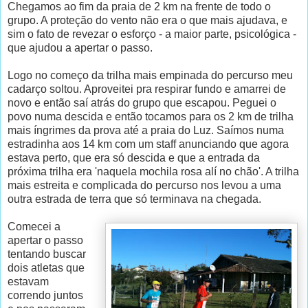
Chegamos ao fim da praia de 2 km na frente de todo o
grupo. A proteção do vento não era o que mais ajudava, e
sim o fato de revezar o esforço - a maior parte, psicológica -
que ajudou a apertar o passo.
Logo no começo da trilha mais empinada do percurso meu
cadarço soltou. Aproveitei pra respirar fundo e amarrei de
novo e então saí atrás do grupo que escapou. Peguei o
povo numa descida e então tocamos para os 2 km de trilha
mais íngrimes da prova até a praia do Luz. Saímos numa
estradinha aos 14 km com um staff anunciando que agora
estava perto, que era só descida e que a entrada da
próxima trilha era 'naquela mochila rosa alí no chão'. A trilha
mais estreita e complicada do percurso nos levou a uma
outra estrada de terra que só terminava na chegada.
Comecei a
apertar o passo
tentando buscar
dois atletas que
estavam
correndo juntos