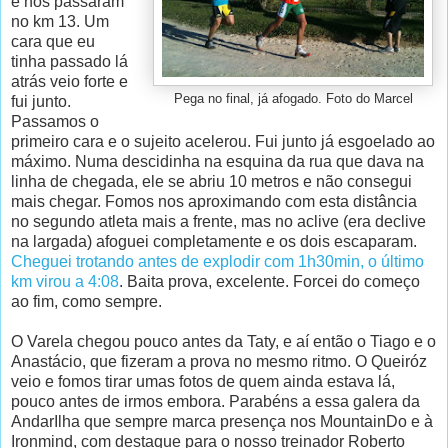
e nos passaram
no km 13. Um
cara que eu
tinha passado lá
atrás veio forte e
Pega no final, já afogado. Foto do Marcel
fui junto.
Passamos o
primeiro cara e o sujeito acelerou. Fui junto já esgoelado ao
máximo. Numa descidinha na esquina da rua que dava na
linha de chegada, ele se abriu 10 metros e não consegui
mais chegar. Fomos nos aproximando com esta distância
no segundo atleta mais a frente, mas no aclive (era declive
na largada) afoguei completamente e os dois escaparam.
Cheguei trotando antes de explodir com 1h30min, o último
km virou a 4:08
. Baita prova, excelente. Forcei do começo
ao fim, como sempre.
O Varela chegou pouco antes da Taty, e aí então o Tiago e o
Anastácio, que fizeram a prova no mesmo ritmo. O Queiróz
veio e fomos tirar umas fotos de quem ainda estava lá,
pouco antes de irmos embora. Parabéns a essa galera da
AndarIlha que sempre marca presença nos MountainDo e à
Ironmind, com destaque para o nosso treinador Roberto