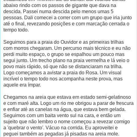
abaixo rindo com os passos de gigante que dava na
descida. Passei numa descida pelo menos umas 5
pessoas. Dali comecei a correr com um grupo que iria junto
até o final, revezando posições e com marcação cerrada o
tempo todo.
Seguimos para a praia do Ouvidor e as primeiras trilhas
com morros chegaram. Um percurso mais técnico e eu não
perdi muito espaço, o grupo se espalhou um pouco mas
segui junto. Um trecho plano na praia vermelha e lá veio o
povo mais rápido, só que não se distanciaram na trilha.
Logo começamos a avistar a praia do Rosa. Um visual
incrível o tempo todo nos acompanha neste prova, mas
aquele era ímpar.
Chegamos na areia que estava em estado semi-gelatinoso
e com maré alta. Logo um rio me obrigou a parar de frescura
e enfiar até as canelas na água, que estava bem gelada.
Seguimos com um baita vento sul na cara, e então um
sujeito que não lembro o nome começou a revezar comigo
a 'quebrar o vento'. Vácuo na corrida. Eu aproveitei e
peguei também as pegadas já pisadas na areia mole.