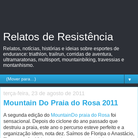
Relatos de Resistência
Relatos, notícias, histórias e ideias sobre esportes de
endurance: triathlon, trailrun, corridas de aventura,
ultramaratonas, multisport, mountainbiking, travessias e
montanhismo.
▼
terça-feira, 23 de agosto de 2011
Mountain Do Praia do Rosa 2011
A segunda edição do
MountainDo praia do Rosa
foi
sensacional. Depois do ciclone do ano passado que
destruiu a praia, este ano o percurso esteve perfeito e a
organização idem, nota dez. Saímos de Floripa o Anastácio,