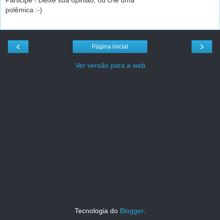
Participe ! Deixe sua opinião, ou crie uma
polêmica :-)
‹
›
Página inicial
Ver versão para a web
Tecnologia do
Blogger
.