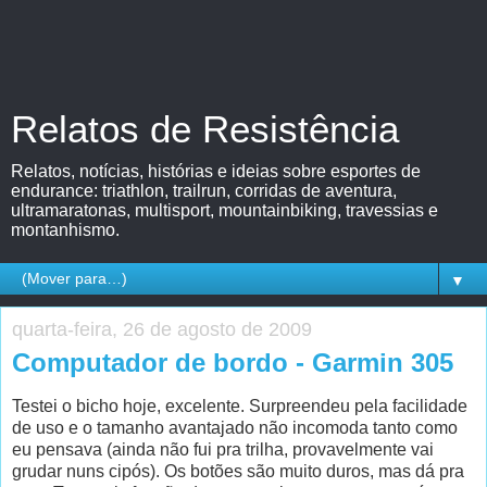
Relatos de Resistência
Relatos, notícias, histórias e ideias sobre esportes de
endurance: triathlon, trailrun, corridas de aventura,
ultramaratonas, multisport, mountainbiking, travessias e
montanhismo.
▼
quarta-feira, 26 de agosto de 2009
Computador de bordo - Garmin 305
Testei o bicho hoje, excelente. Surpreendeu pela facilidade
de uso e o tamanho avantajado não incomoda tanto como
eu pensava (ainda não fui pra trilha, provavelmente vai
grudar nuns cipós). Os botões são muito duros, mas dá pra