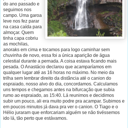
do ano passado e
seguimos nos
campo. Uma garoa
leve nos fez parar
na casa caída para
almoçar. Quem
tinha capa cobriu
as mochilas,
anoraks em cima e tocamos para logo caminhar sem
chuvinha de novo, essa foi a única aparição de água
celestial durante a pernada. A coisa estava ficando mais
pesada. O Anastácio declarou que acamparíamos em
qualquer lugar até as 16 horas no máximo. No meio da
trilha sem lembrar direito da distância até o canion do
espraiado, nosso alvo do dia, concordamos. Calculamos
uns tempos e chegamos antes na bifurcação que subia
rumo ao espraiado, as 15:40. Lá reunimos e decidimos
subir um pouco, ali era muito podre pra acampar. Subimos e
em poucos minutos já dava pra ver o canion. O Tiago e o
Hélio juraram que enforcariam alguém se não tivéssemos
ido lá, tão perto que estávamos.