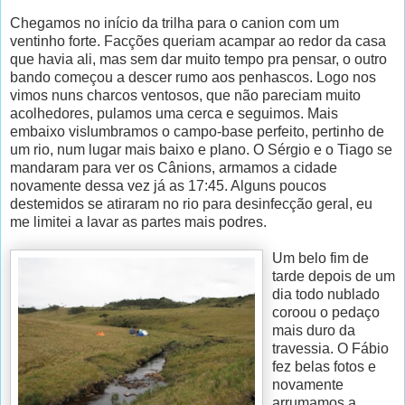
Chegamos no início da trilha para o canion com um
ventinho forte. Facções queriam acampar ao redor da casa
que havia ali, mas sem dar muito tempo pra pensar, o outro
bando começou a descer rumo aos penhascos. Logo nos
vimos nuns charcos ventosos, que não pareciam muito
acolhedores, pulamos uma cerca e seguimos. Mais
embaixo vislumbramos o campo-base perfeito, pertinho de
um rio, num lugar mais baixo e plano. O Sérgio e o Tiago se
mandaram para ver os Cânions, armamos a cidade
novamente dessa vez já as 17:45. Alguns poucos
destemidos se atiraram no rio para desinfecção geral, eu
me limitei a lavar as partes mais podres.
Um belo fim de
tarde depois de um
dia todo nublado
coroou o pedaço
mais duro da
travessia. O Fábio
fez belas fotos e
novamente
arrumamos a