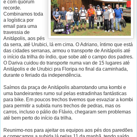
e com quórum
recorde.
Combinamos toda
a logística por
email para uma
travessia de
Anitápolis, aos pés
da serra, até Urubici, lá em cima. O Adriano, íntimo que está
das cidades serranas, armou o transporte de Anitápolis até
o início da trilha do índio, que sobe até o campo dos padres.
O Dariva cuidou do transporte numa van de 15 lugares até
Anitápolis e de Urubici pra Floripa no final da caminhada,
durante o feriado da independência.
Saímos da praça de Anitápolis abarrotando uma kombi e
uma bandeirantes rumo sul pelas estradinhas fantásticas
para bike. Em poucos trechos tivemos que esvaziar a kombi
para permitir a subida nuns trechos de pedras, mas os
carros, incluso o pálio do Flávio, chegaram sem problemas
até bem perto do início da trilha.
Reunimo-nos para ajeitar os equipos aos pés dos paredões
e começamos a subida lá pelas 11 da manhã, tendo saído