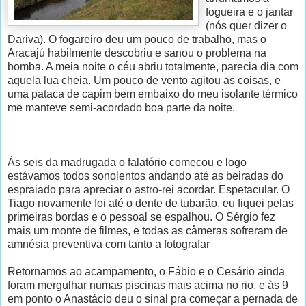
fogueira e o jantar
(nós quer dizer o
Dariva). O fogareiro deu um pouco de trabalho, mas o
Aracajú habilmente descobriu e sanou o problema na
bomba. A meia noite o céu abriu totalmente, parecia dia com
aquela lua cheia. Um pouco de vento agitou as coisas, e
uma pataca de capim bem embaixo do meu isolante térmico
me manteve semi-acordado boa parte da noite.
Às seis da madrugada o falatório comecou e logo
estávamos todos sonolentos andando até as beiradas do
espraiado para apreciar o astro-rei acordar. Espetacular. O
Tiago novamente foi até o dente de tubarão, eu fiquei pelas
primeiras bordas e o pessoal se espalhou. O Sérgio fez
mais um monte de filmes, e todas as câmeras sofreram de
amnésia preventiva com tanto a fotografar
Retornamos ao acampamento, o Fábio e o Cesário ainda
foram mergulhar numas piscinas mais acima no rio, e às 9
em ponto o Anastácio deu o sinal pra começar a pernada de