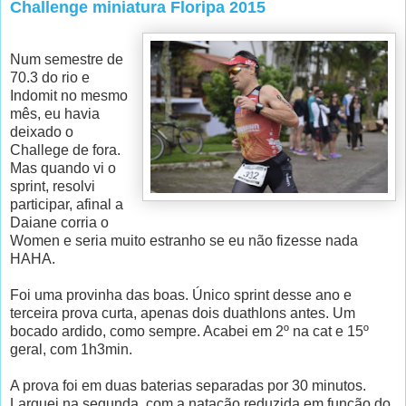
Challenge miniatura Floripa 2015
Num semestre de
70.3 do rio e
Indomit no mesmo
mês, eu havia
deixado o
Challege de fora.
Mas quando vi o
sprint, resolvi
participar, afinal a
Daiane corria o
Women e seria muito estranho se eu não fizesse nada
HAHA.
Foi uma provinha das boas. Único sprint desse ano e
terceira prova curta, apenas dois duathlons antes. Um
bocado ardido, como sempre. Acabei em 2º na cat e 15º
geral, com 1h3min.
A prova foi em duas baterias separadas por 30 minutos.
Larguei na segunda, com a natação reduzida em função do