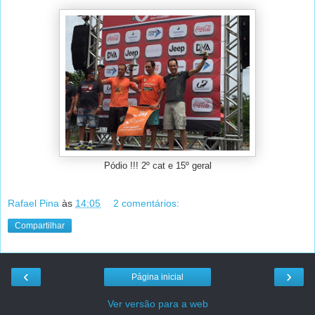
Pódio !!! 2º cat e 15º geral
Rafael Pina
às
14:05
2 comentários:
Compartilhar
‹
›
Página inicial
Ver versão para a web