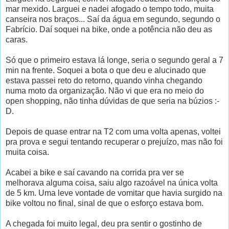
mar mexido. Larguei e nadei afogado o tempo todo, muita
canseira nos braços... Saí da água em segundo, segundo o
Fabrício. Daí soquei na bike, onde a potência não deu as
caras.
Só que o primeiro estava lá longe, seria o segundo geral a 7
min na frente. Soquei a bota o que deu e alucinado que
estava passei reto do retorno, quando vinha chegando
numa moto da organização. Não vi que era no meio do
open shopping, não tinha dúvidas de que seria na búzios :-
D.
Depois de quase entrar na T2 com uma volta apenas, voltei
pra prova e segui tentando recuperar o prejuízo, mas não foi
muita coisa.
Acabei a bike e saí cavando na corrida pra ver se
melhorava alguma coisa, saiu algo razoável na única volta
de 5 km. Uma leve vontade de vomitar que havia surgido na
bike voltou no final, sinal de que o esforço estava bom.
A chegada foi muito legal, deu pra sentir o gostinho de