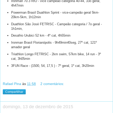
Ironman 70.3 RIO - vice campeão categoria 40-44, 33o geral,
4h47min
Powerman Brasil Duathlon Sprint - vice-campeão geral 5km-
20km-5km, 1h12min
Duathlon São José FETRISC - Campeão categoria / 7o geral -
1h1min,
Desafrio Urubici 52 km - 4º cat, 4h55min
Ironman Brasil Florianópolis - 9h49min40seg, 27º cat, 121º
amador geral
Triathlon Longo FETRISC - 2km swim, 57km bike, 14 run - 3º
cat, 3h05min
3FUN Race - (1500, 54, 17,5 ) - 7º geral, 1º cat, 3h20min
Rafael Pina
às
11:58
2 comentários:
Compartilhar
domingo, 13 de dezembro de 2015