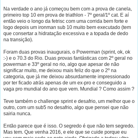
Na verdade o ano já começou bem com a prova de canela,
primeiro top 10 em prova de triathlon - 7º geral/1º cat. E aí
então veio o longo da fetrisc com uma corrida bem forte e
logo depois um ironman sub 10 muito bem executado (tem
que consertar a hidratação excessiva e a topada de dedo
na transição).
Foram duas provas inaugurais, o Powerman (sprint, ok, ok
:-) e o 70.3 do Rio. Duas provas fantásticas com 2º geral no
powerman e 33º geral no rio, algo que apesar de não
significar muito, me deixou mais feliz do que o 2º na
categoria, que já me deixou absurdamente impressionado
por ter ficado atrás apenas de um ex-pro e conseguido a
vaga pro mundial do ano que vem. Mundial ? Como assim ?
Teve também o challenge sprint e desafrio, um melhor que o
outro, com um sub5 no desafrio, algo que pensei que não
sairia nunca.
Então parece que é isso. O segredo é que não tem segredo.
Mas tem. Que venha 2016, e ele que se cuide porque eu