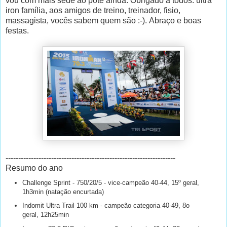
vou com mais sede ao pote ainda. Obrigado a todos: ultra
iron família, aos amigos de treino, treinador, fisio,
massagista, vocês sabem quem são :-). Abraço e boas
festas.
-------------------------------------------------------------------
Resumo do ano
Challenge Sprint - 750/20/5 - vice-campeão 40-44, 15º geral,
1h3min (natação encurtada)
Indomit Ultra Trail 100 km - campeão categoria 40-49, 8o
geral, 12h25min