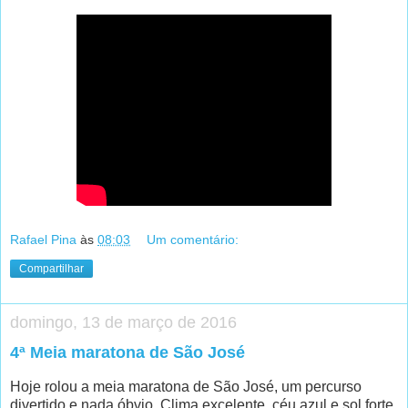
Rafael Pina
às
08:03
Um comentário:
Compartilhar
domingo, 13 de março de 2016
4ª Meia maratona de São José
Hoje rolou a meia maratona de São José, um percurso
divertido e nada óbvio. Clima excelente, céu azul e sol forte