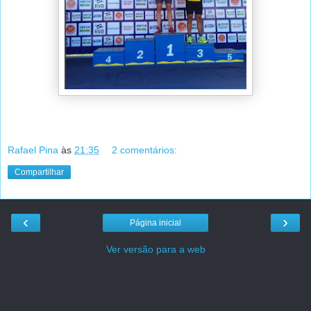
Rafael Pina
às
21:35
2 comentários:
Compartilhar
‹
›
Página inicial
Ver versão para a web