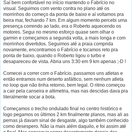
Saí bem confortável no início mantendo o Fabrício no
visual. Seguimos com vento contra no plano até os
morrinhos do começo da ponta de baixo e aí voltamos pra
beira mar, fechando 7 km. Em algum momento percebi uma
presença correndo ao lado, era o Roberto aquecendo os
motores. Segui no mesmo esforço quase sem olhar o
garmin e começamos a segunda volta, a mais longa e com
morrinhos divertidos. Seguimos até a praia comprida
novamente, encontramos o Fabrício e tocamos reto pra
ponta de baixo, quando o Roberto ligou o turbo e
desapareceu de vista. Abria uns 3:30 em 9 km apenas ;-D !
Comecei a correr com o Fabrício, passamos uns atletas e
então entramos num deserto asfáltico, sem nenhum atleta
no loop que não tinha retorno, bem legal. O ritmo começou
a cair pela canseira e altimetria, mas nas descidas dava pra
literalmente socar a bota.
Começamos o trecho ondulado final no centro histórico e
logo pegamos os últimos 2 km finalmente planos, mas ali as
pernas já davam sinal de desgaste, algo também conhecido
como desespero. Não ia mais além daquilo, e foi assim até