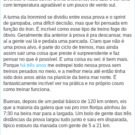
com temperatura agradável e um pouco de vento sul.
A turma da Ironmind se dividiu entre essa prova e o sprint
de garopaba, uma difícil decisão, mas que foi pensada em
função do Iron. É incrível como esse tipo de treino foge do
óbvio. Geralmente dia anterior à prova é pra descansar, mas
aí a gente vai lá e pedala uma pancada. Claro que não é
uma prova alvo, é parte do ciclo de treinos, mas ainda
assim sair uma coisa que preste é surpreendente e faz
pensar no que é possível. E uma coisa eu sei: é bem mais.
Porque
há três anos
me estrepei todo nessa prova sem
treinos pesados no meio, e a melhor meia até então tinha
sido dois anos atrás na planície da beira mar norte. É
fantasticamente incrível ver na prática e no próprio couro
como treinar funciona.
Buenas, depois de um pedal básico de 120 km ontem, eis
que a maioria da galera que vai pro iron floripa alinhou às
7:30 na beira mar para a largada. Um bolo de gente das três
distâncias da prova largou tudo junto e saiu em disparada,
típico estouro da manada com gente de 5 a 21 km.