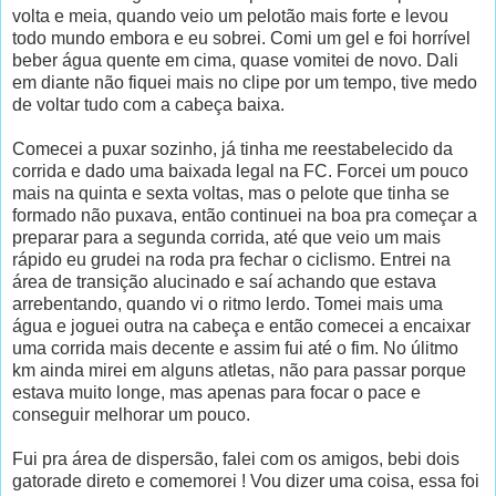
volta e meia, quando veio um pelotão mais forte e levou
todo mundo embora e eu sobrei. Comi um gel e foi horrível
beber água quente em cima, quase vomitei de novo. Dali
em diante não fiquei mais no clipe por um tempo, tive medo
de voltar tudo com a cabeça baixa.
Comecei a puxar sozinho, já tinha me reestabelecido da
corrida e dado uma baixada legal na FC. Forcei um pouco
mais na quinta e sexta voltas, mas o pelote que tinha se
formado não puxava, então continuei na boa pra começar a
preparar para a segunda corrida, até que veio um mais
rápido eu grudei na roda pra fechar o ciclismo. Entrei na
área de transição alucinado e saí achando que estava
arrebentando, quando vi o ritmo lerdo. Tomei mais uma
água e joguei outra na cabeça e então comecei a encaixar
uma corrida mais decente e assim fui até o fim. No úlitmo
km ainda mirei em alguns atletas, não para passar porque
estava muito longe, mas apenas para focar o pace e
conseguir melhorar um pouco.
Fui pra área de dispersão, falei com os amigos, bebi dois
gatorade direto e comemorei ! Vou dizer uma coisa, essa foi