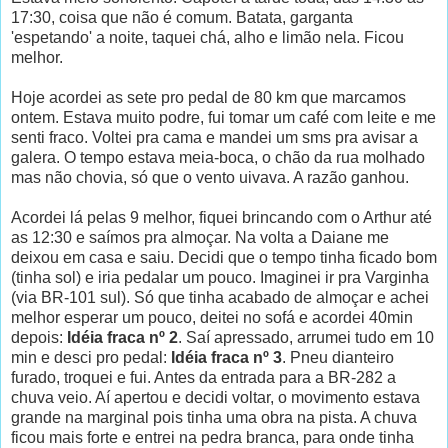
17:30, coisa que não é comum. Batata, garganta
'espetando' a noite, taquei chá, alho e limão nela. Ficou
melhor.
Hoje acordei as sete pro pedal de 80 km que marcamos
ontem. Estava muito podre, fui tomar um café com leite e me
senti fraco. Voltei pra cama e mandei um sms pra avisar a
galera. O tempo estava meia-boca, o chão da rua molhado
mas não chovia, só que o vento uivava. A razão ganhou.
Acordei lá pelas 9 melhor, fiquei brincando com o Arthur até
as 12:30 e saímos pra almoçar. Na volta a Daiane me
deixou em casa e saiu. Decidi que o tempo tinha ficado bom
(tinha sol) e iria pedalar um pouco. Imaginei ir pra Varginha
(via BR-101 sul). Só que tinha acabado de almoçar e achei
melhor esperar um pouco, deitei no sofá e acordei 40min
depois:
Idéia fraca nº 2
. Saí apressado, arrumei tudo em 10
min e desci pro pedal:
Idéia fraca nº 3
. Pneu dianteiro
furado, troquei e fui. Antes da entrada para a BR-282 a
chuva veio. Aí apertou e decidi voltar, o movimento estava
grande na marginal pois tinha uma obra na pista. A chuva
ficou mais forte e entrei na pedra branca, para onde tinha