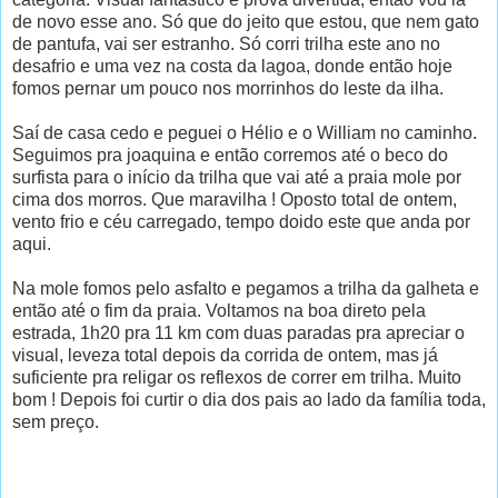
de novo esse ano. Só que do jeito que estou, que nem gato
de pantufa, vai ser estranho. Só corri trilha este ano no
desafrio e uma vez na costa da lagoa, donde então hoje
fomos pernar um pouco nos morrinhos do leste da ilha.
Saí de casa cedo e peguei o Hélio e o William no caminho.
Seguimos pra joaquina e então corremos até o beco do
surfista para o início da trilha que vai até a praia mole por
cima dos morros. Que maravilha ! Oposto total de ontem,
vento frio e céu carregado, tempo doido este que anda por
aqui.
Na mole fomos pelo asfalto e pegamos a trilha da galheta e
então até o fim da praia. Voltamos na boa direto pela
estrada, 1h20 pra 11 km com duas paradas pra apreciar o
visual, leveza total depois da corrida de ontem, mas já
suficiente pra religar os reflexos de correr em trilha. Muito
bom ! Depois foi curtir o dia dos pais ao lado da família toda,
sem preço.