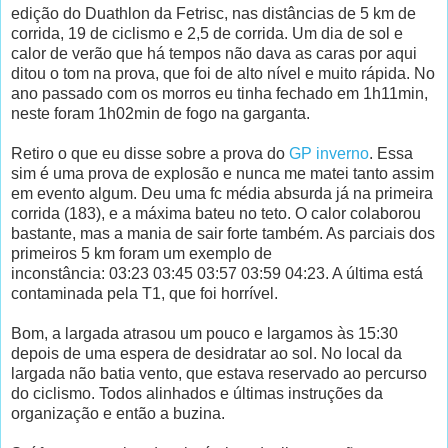
edição do Duathlon da Fetrisc, nas distâncias de 5 km de
corrida, 19 de ciclismo e 2,5 de corrida. Um dia de sol e
calor de verão que há tempos não dava as caras por aqui
ditou o tom na prova, que foi de alto nível e muito rápida. No
ano passado com os morros eu tinha fechado em 1h11min,
neste foram 1h02min de fogo na garganta.
Retiro o que eu disse sobre a prova do
GP inverno
. Essa
sim é uma prova de explosão e nunca me matei tanto assim
em evento algum. Deu uma fc média absurda já na primeira
corrida (183), e a máxima bateu no teto. O calor colaborou
bastante, mas a mania de sair forte também. As parciais dos
primeiros 5 km foram um exemplo de
inconstância: 03:23 03:45 03:57 03:59 04:23. A última está
contaminada pela T1, que foi horrível.
Bom, a largada atrasou um pouco e largamos às 15:30
depois de uma espera de desidratar ao sol. No local da
largada não batia vento, que estava reservado ao percurso
do ciclismo. Todos alinhados e últimas instruções da
organização e então a buzina.