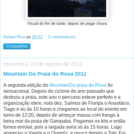
Visual do fim de tarde, depois de pegar chuva
Rafael Pina
às
20:22
2 comentários:
Compartilhar
terça-feira, 23 de agosto de 2011
Mountain Do Praia do Rosa 2011
A segunda edição do
MountainDo praia do Rosa
foi
sensacional. Depois do ciclone do ano passado que
destruiu a praia, este ano o percurso esteve perfeito e a
organização idem, nota dez. Saímos de Floripa o Anastácio,
Tiago e eu às 10 horas e chegamos ao local do evento em
torno de 12:20, depois de almoçar massa com frango à
beira mar da praia de Garopaba. Pegamos os kits e então
fomos enrolar, pois a largada seria só às 15 horas. Logo
apareceu o Varela e o Queiróz, e pouco depois a Taty. Fui