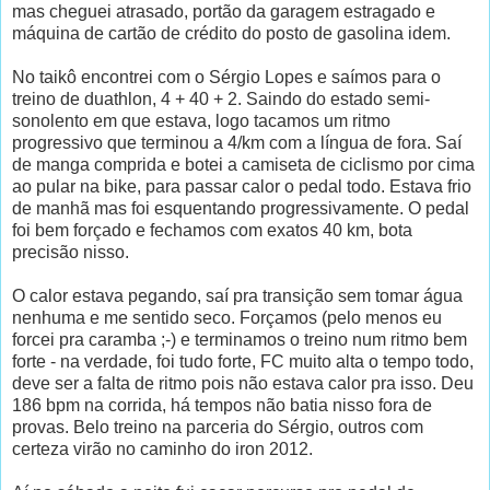
mas cheguei atrasado, portão da garagem estragado e
máquina de cartão de crédito do posto de gasolina idem.
No taikô encontrei com o Sérgio Lopes e saímos para o
treino de duathlon, 4 + 40 + 2. Saindo do estado semi-
sonolento em que estava, logo tacamos um ritmo
progressivo que terminou a 4/km com a língua de fora. Saí
de manga comprida e botei a camiseta de ciclismo por cima
ao pular na bike, para passar calor o pedal todo. Estava frio
de manhã mas foi esquentando progressivamente. O pedal
foi bem forçado e fechamos com exatos 40 km, bota
precisão nisso.
O calor estava pegando, saí pra transição sem tomar água
nenhuma e me sentido seco. Forçamos (pelo menos eu
forcei pra caramba ;-) e terminamos o treino num ritmo bem
forte - na verdade, foi tudo forte, FC muito alta o tempo todo,
deve ser a falta de ritmo pois não estava calor pra isso. Deu
186 bpm na corrida, há tempos não batia nisso fora de
provas. Belo treino na parceria do Sérgio, outros com
certeza virão no caminho do iron 2012.