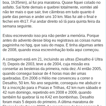
boa, 1h35min), aí fui pra maratona. Quase fiquei colado no
asfalto. Saí forte demais e quebrei totalmente, vomitei até
não ter mais o que sair, tive cãimbras em tudo quanto é
parte das pernas e andei uns 10 km. Mas fui até o final e
fechei em 4h17. Fui andar direito só lá para quinta feira da
semana seguinte.
Estou escrevendo isso pra não perder a memória. Porque
antes do advento desse blog eu registrava as coisas numa
pagininha no hpg, que saiu do mapa. E tinha algumas antes
de 2008, quando essa escrevinhação toda aqui começou.
A contagem está em 21, incluindo as ultras (Desafrio é Ultra
!!). Depois de 2003, teve a de 2004, cuja missão era
consertar as besteiras da primeira, nota dez. Aí então 2005,
quando consegui baixar de 4 horas mas dei umas
quebradas. Em 2006 o Hélio me convenceu a correr o
Desafrio, 50 km. No ano seguinte, conseguiu me abduzir e
fiz a inscrição para o Praias e Trilhas, 42 km num sábado e
42 num domingo, repetindo em 2008 e 2009, quando
também fui quebrar lá no K42 em bombinhas. Desafrio
foram mais 5 depois do primeiro. A última maratona de