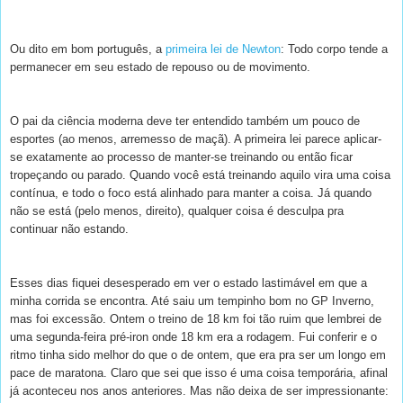
Ou dito em bom português, a
primeira lei de Newton
: Todo corpo tende a
permanecer em seu estado de repouso ou de movimento.
O pai da ciência moderna deve ter entendido também um pouco de
esportes (ao menos, arremesso de maçã). A primeira lei parece aplicar-
se exatamente ao processo de manter-se treinando ou então ficar
tropeçando ou parado. Quando você está treinando aquilo vira uma coisa
contínua, e todo o foco está alinhado para manter a coisa. Já quando
não se está (pelo menos, direito), qualquer coisa é desculpa pra
continuar não estando.
Esses dias fiquei desesperado em ver o estado lastimável em que a
minha corrida se encontra. Até saiu um tempinho bom no GP Inverno,
mas foi excessão. Ontem o treino de 18 km foi tão ruim que lembrei de
uma segunda-feira pré-iron onde 18 km era a rodagem. Fui conferir e o
ritmo tinha sido melhor do que o de ontem, que era pra ser um longo em
pace de maratona. Claro que sei que isso é uma coisa temporária, afinal
já aconteceu nos anos anteriores. Mas não deixa de ser impressionante: