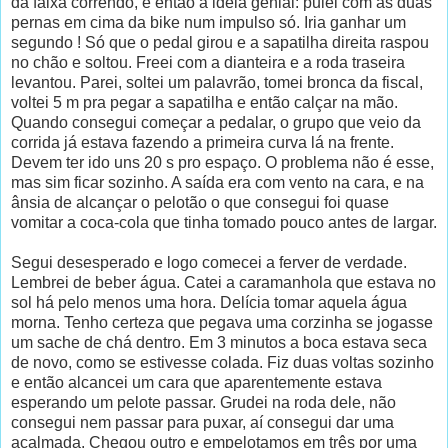
da faixa correndo, e então a idéia genial: pulei com as duas
pernas em cima da bike num impulso só. Iria ganhar um
segundo ! Só que o pedal girou e a sapatilha direita raspou
no chão e soltou. Freei com a dianteira e a roda traseira
levantou. Parei, soltei um palavrão, tomei bronca da fiscal,
voltei 5 m pra pegar a sapatilha e então calçar na mão.
Quando consegui começar a pedalar, o grupo que veio da
corrida já estava fazendo a primeira curva lá na frente.
Devem ter ido uns 20 s pro espaço. O problema não é esse,
mas sim ficar sozinho. A saída era com vento na cara, e na
ânsia de alcançar o pelotão o que consegui foi quase
vomitar a coca-cola que tinha tomado pouco antes de largar.
Segui desesperado e logo comecei a ferver de verdade.
Lembrei de beber água. Catei a caramanhola que estava no
sol há pelo menos uma hora. Delícia tomar aquela água
morna. Tenho certeza que pegava uma corzinha se jogasse
um sache de chá dentro. Em 3 minutos a boca estava seca
de novo, como se estivesse colada. Fiz duas voltas sozinho
e então alcancei um cara que aparentemente estava
esperando um pelote passar. Grudei na roda dele, não
consegui nem passar para puxar, aí consegui dar uma
acalmada. Chegou outro e empelotamos em três por uma