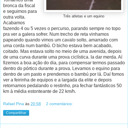
bronca da fiscal
e seguimos para
Três atletas e um equino
outra volta.
Acabamos
fazendo 4 ou 5 vezes o percurso, parando sempre no topo
pra ver a galera sofrer. Num trecho de reta vinhamos
papeando quando vimos um cavalo solto, amarrado com
uma corda num bambú. O bicho estava bem acabado,
coitado. Mas estava solto no meio de uma avenida, depois
de uma curva durante uma prova ciclística. Ia dar merda. Aí
fizemos a boa ação do dia, para compensar termos passado
dentro do pórtico durante a prova. Levamos o equino para
dentro de um pasto e prendemos o bambú por lá. Daí fomos
ver a feirinha de equipos e a largada da elite e depois
retornamos pedalando o restinho, pra fechar fantásticos 50
km à média estonteante de 22 km/h.
Rafael Pina
às
20:58
2 comentários:
Compartilhar