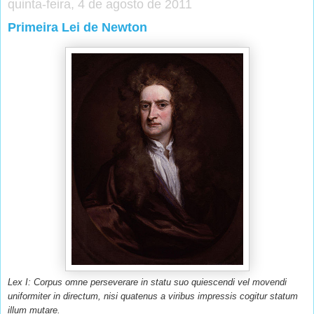
quinta-feira, 4 de agosto de 2011
Primeira Lei de Newton
Lex I: Corpus omne perseverare in statu suo quiescendi vel movendi
uniformiter in directum, nisi quatenus a viribus impressis cogitur statum
illum mutare.