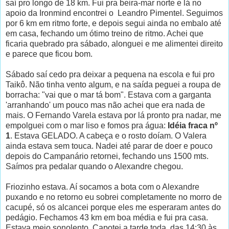
saí pro longo de 18 km. Fui pra beira-mar norte e lá no
apoio da Ironmind encontrei o Leandro Pimentel. Seguimos
por 6 km em ritmo forte, e depois segui ainda no embalo até
em casa, fechando um ótimo treino de ritmo. Achei que
ficaria quebrado pra sábado, alonguei e me alimentei direito
e parece que ficou bom.
Sábado saí cedo pra deixar a pequena na escola e fui pro
Taikô. Não tinha vento algum, e na saída peguei a roupa de
borracha: "vai que o mar tá bom". Estava com a garganta
'arranhando' um pouco mas não achei que era nada de
mais. O Fernando Varela estava por lá pronto pra nadar, me
empolguei com o mar liso e fomos pra água:
Idéia fraca nº
1
. Estava GELADO. A cabeça e o rosto doíam. O Valera
ainda estava sem touca. Nadei até parar de doer e pouco
depois do Campanário retornei, fechando uns 1500 mts.
Saímos pra pedalar quando o Alexandre chegou.
Friozinho estava. Aí socamos a bota com o Alexandre
puxando e no retorno eu sobrei completamente no morro de
cacupé, só os alcancei porque eles me esperaram antes do
pedágio. Fechamos 43 km em boa média e fui pra casa.
Estava meio sonolento. Capotei a tarde toda, das 14:30 às