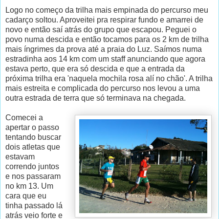
Logo no começo da trilha mais empinada do percurso meu
cadarço soltou. Aproveitei pra respirar fundo e amarrei de
novo e então saí atrás do grupo que escapou. Peguei o
povo numa descida e então tocamos para os 2 km de trilha
mais íngrimes da prova até a praia do Luz. Saímos numa
estradinha aos 14 km com um staff anunciando que agora
estava perto, que era só descida e que a entrada da
próxima trilha era 'naquela mochila rosa alí no chão'. A trilha
mais estreita e complicada do percurso nos levou a uma
outra estrada de terra que só terminava na chegada.
Comecei a
apertar o passo
tentando buscar
dois atletas que
estavam
correndo juntos
e nos passaram
no km 13. Um
cara que eu
tinha passado lá
atrás veio forte e