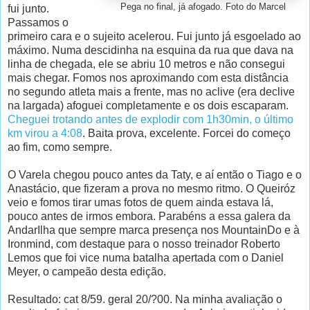
Pega no final, já afogado. Foto do Marcel
fui junto.
Passamos o
primeiro cara e o sujeito acelerou. Fui junto já esgoelado ao
máximo. Numa descidinha na esquina da rua que dava na
linha de chegada, ele se abriu 10 metros e não consegui
mais chegar. Fomos nos aproximando com esta distância
no segundo atleta mais a frente, mas no aclive (era declive
na largada) afoguei completamente e os dois escaparam.
Cheguei trotando antes de explodir com 1h30min, o último
km virou a 4:08
. Baita prova, excelente. Forcei do começo
ao fim, como sempre.
O Varela chegou pouco antes da Taty, e aí então o Tiago e o
Anastácio, que fizeram a prova no mesmo ritmo. O Queiróz
veio e fomos tirar umas fotos de quem ainda estava lá,
pouco antes de irmos embora. Parabéns a essa galera da
AndarIlha que sempre marca presença nos MountainDo e à
Ironmind, com destaque para o nosso treinador Roberto
Lemos que foi vice numa batalha apertada com o Daniel
Meyer, o campeão desta edição.
Resultado: cat 8/59. geral 20/?00. Na minha avaliação o