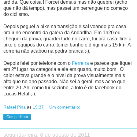
ardida. Que coisa ! Forcei demais mas não quebrei (acho
que não dá tempo), mas passei um perrengue no começo
do ciclismo.
Depois peguei a bike na transição e saí voando pra casa
pra ir no encontro da galera da AndarIlha. Em 1h20 eu
cheguei da prova, guardei tudo no carro, fui pra casa, tirei a
bike e equipos do carro, tomei banho e dirigi mais 15 km. A
correria não acabou na pedra branca ;-).
Depois falei por telefone com o
Ferreira
e parece que fiquei
em 2º lugar na categoria e ele em quarto, muito bom ! O
calor estava grande e o nível da prova visualmente mais
alto que no ano passado. Não sei a geral, mas acho que
entre 20. Ah, como fui sozinho, a foto é do facebook do
Lucas Helal ;-).
Rafael Pina
às
19:37
Um comentário:
Compartilhar
segunda-feira, 8 de agosto de 2011