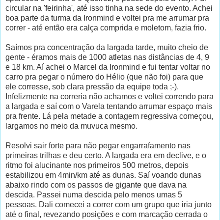
circular na 'feirinha', até isso tinha na sede do evento. Achei
boa parte da turma da Ironmind e voltei pra me arrumar pra
correr - até então era calça comprida e moletom, fazia frio.
Saímos pra concentração da largada tarde, muito cheio de
gente - éramos mais de 1000 atletas nas distâncias de 4, 9
e 18 km. Aí achei o Marcel da Ironmind e fui tentar voltar no
carro pra pegar o número do Hélio (que não foi) para que
ele corresse, sob clara pressão da equipe toda ;-).
Infelizmente na correria não achamos e voltei correndo para
a largada e saí com o Varela tentando arrumar espaço mais
pra frente. Lá pela metade a contagem regressiva começou,
largamos no meio da muvuca mesmo.
Resolvi sair forte para não pegar engarrafamento nas
primeiras trilhas e deu certo. A largada era em declive, e o
ritmo foi alucinante nos primeiros 500 metros, depois
estabilizou em 4min/km até as dunas. Saí voando dunas
abaixo rindo com os passos de gigante que dava na
descida. Passei numa descida pelo menos umas 5
pessoas. Dali comecei a correr com um grupo que iria junto
até o final, revezando posições e com marcação cerrada o