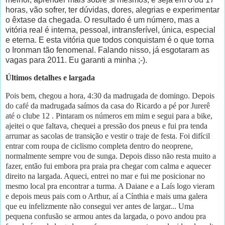
horas, vão sofrer, ter dúvidas, dores, alegrias e experimentar
o êxtase da chegada. O resultado é um número, mas a
vitória real é interna, pessoal, intransferível, única, especial
e eterna. E esta vitória que todos conquistam é o que
torna
o Ironman tão fenomenal. Falando nisso, já esgotaram as
vagas para 2011. Eu garanti a minha ;-).
Últimos detalhes e largada
Pois bem, chegou a hora, 4:30 da madrugada de domingo. Depois
do café da madrugada saímos da casa do Ricardo a pé por Jurerê
até o clube 12 . Pintaram os números em mim e segui para a bike,
ajeitei o que faltava, chequei a pressão dos pneus e fui pra tenda
arrumar as sacolas de transição e vestir o traje de festa. Foi difícil
entrar com roupa de ciclismo completa dentro do neoprene,
normalmente sempre vou de sunga. Depois disso não resta muito a
fazer, então fui embora pra praia pra chegar com calma e aquecer
direito na largada. Aqueci, entrei no mar e fui me posicionar no
mesmo local pra encontrar a turma. A Daiane e a Laís logo vieram
e depois meus pais com o Arthur, aí a Cínthia e mais uma galera
que eu infelizmente não consegui ver antes de largar... Uma
pequena confusão se armou antes da largada, o povo andou pra