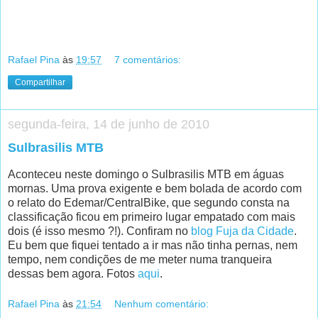
Rafael Pina
às
19:57
7 comentários:
Compartilhar
segunda-feira, 14 de junho de 2010
Sulbrasilis MTB
Aconteceu neste domingo o Sulbrasilis MTB em águas
mornas. Uma prova exigente e bem bolada de acordo com
o relato do Edemar/CentralBike, que segundo consta na
classificação ficou em primeiro lugar empatado com mais
dois (é isso mesmo ?!). Confiram no
blog Fuja da Cidade
.
Eu bem que fiquei tentado a ir mas não tinha pernas, nem
tempo, nem condições de me meter numa tranqueira
dessas bem agora. Fotos
aqui
.
Rafael Pina
às
21:54
Nenhum comentário: