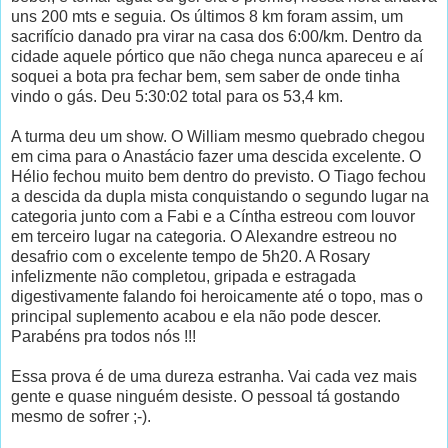
uns 200 mts e seguia. Os últimos 8 km foram assim, um
sacrifício danado pra virar na casa dos 6:00/km. Dentro da
cidade aquele pórtico que não chega nunca apareceu e aí
soquei a bota pra fechar bem, sem saber de onde tinha
vindo o gás. Deu 5:30:02 total para os 53,4 km.
A turma deu um show. O William mesmo quebrado chegou
em cima para o Anastácio fazer uma descida excelente. O
Hélio fechou muito bem dentro do previsto. O Tiago fechou
a descida da dupla mista conquistando o segundo lugar na
categoria junto com a Fabi e a Cíntha estreou com louvor
em terceiro lugar na categoria. O Alexandre estreou no
desafrio com o excelente tempo de 5h20. A Rosary
infelizmente não completou, gripada e estragada
digestivamente falando foi heroicamente até o topo, mas o
principal suplemento acabou e ela não pode descer.
Parabéns pra todos nós !!!
Essa prova é de uma dureza estranha. Vai cada vez mais
gente e quase ninguém desiste. O pessoal tá gostando
mesmo de sofrer ;-).