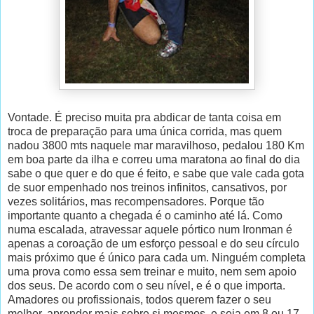
Vontade. É preciso muita pra abdicar de tanta coisa em
troca de preparação para uma única corrida, mas quem
nadou 3800 mts naquele mar maravilhoso, pedalou 180 Km
em boa parte da ilha e correu uma maratona ao final do dia
sabe o que quer e do que é feito, e sabe que vale cada gota
de suor empenhado nos treinos infinitos, cansativos, por
vezes solitários, mas recompensadores. Porque tão
importante quanto a chegada é o caminho até lá. Como
numa escalada, atravessar aquele pórtico num Ironman é
apenas a coroação de um esforço pessoal e do seu círculo
mais próximo que é único para cada um. Ninguém completa
uma prova como essa sem treinar e muito, nem sem apoio
dos seus. De acordo com o seu nível, e é o que importa.
Amadores ou profissionais, todos querem fazer o seu
melhor, aprender mais sobre si mesmos, e seja em 8 ou 17