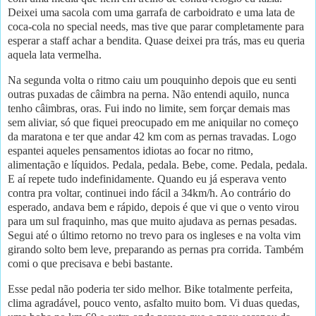
Deixei uma sacola com uma garrafa de carboidrato e uma lata de
coca-cola no special needs, mas tive que parar completamente para
esperar a staff achar a bendita. Quase deixei pra trás, mas eu queria
aquela lata vermelha.
Na
segunda
vo
lta o ritmo cai
u um pouquinho depois que eu senti
outras puxadas de câimbra na perna. Não entendi aquilo, nunca
tenho câimbras, oras. Fui indo no limite, sem forçar demais mas
sem aliviar, só que fiquei preocupado em me aniquilar no começo
da maratona e ter que andar 42 km com as pernas travadas. Logo
espantei aqueles pensamentos idiotas ao focar no ritmo,
alimentação e líquidos. Pedala, pedala. Bebe, come. Pedala, pedala.
E aí repete tudo indefinidamente. Quando eu já esperava vento
contra pra voltar, continuei indo fácil a 34km/h. Ao contrário do
esperado, andava bem e rápido, depois é que vi que o vento virou
para um sul fraquinho, mas que muito ajudava as pernas pesadas.
Segui até o último retorno no trevo para os ingleses e na volta vim
girando solto bem leve, preparando as pernas pra corrida. Também
comi o que precisava e bebi bastante.
Esse pedal não poderia ter sido melhor. Bike totalmente perfeita,
clima agradável, pouco vento, asfalto muito bom. Vi duas quedas,