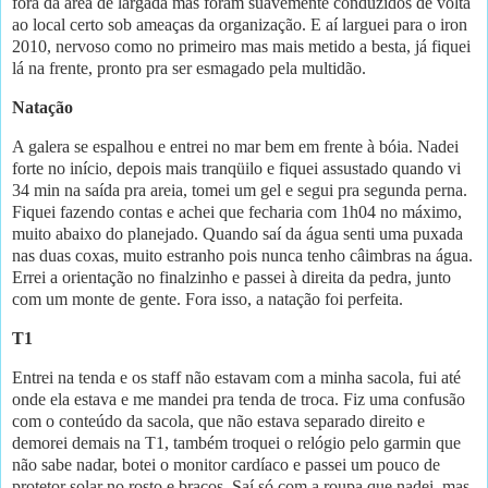
fora da área de largada mas foram suavemente conduzidos de volta
ao local certo sob ameaças da organização. E aí larguei para o iron
2010, nervoso como no primeiro mas mais metido a besta, já fiquei
lá na frente, pronto pra ser esmagado pela multidão.
Natação
A galera se espalhou e entrei no mar bem em frente à bóia. Nadei
forte no início, depois mais tranqüilo e fiquei assustado quando vi
34 min na saída pra areia, tomei um gel e segui pra segunda perna.
Fiquei fazendo contas e achei que fecharia com 1h04 no máximo,
muito abaixo do planejado. Quando saí da água senti uma puxada
nas duas coxas, muito estranho pois nunca tenho câimbras na água.
Errei a orientação no finalzinho e passei à direita da pedra, junto
com um monte de gente. Fora isso, a natação foi perfeita.
T1
Entrei na tenda e os staff não estavam com a minha sacola, fui até
onde ela estava e me mandei pra tenda de troca. Fiz uma confusão
com o conteúdo da sacola, que não estava separado direito e
demorei demais na T1, também troquei o relógio pelo garmin que
não sabe nadar, botei o monitor cardíaco e passei um pouco de
protetor solar no rosto e braços. Saí só com a roupa que nadei, mas