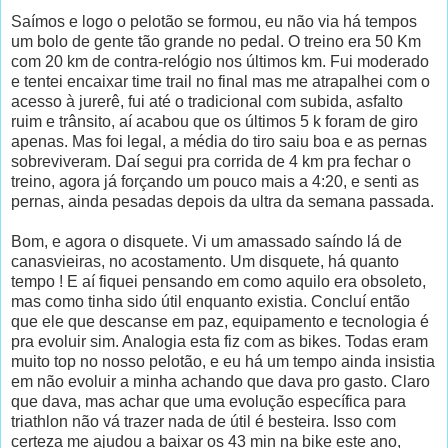
Saímos e logo o pelotão se formou, eu não via há tempos
um bolo de gente tão grande no pedal. O treino era 50 Km
com 20 km de contra-relógio nos últimos km. Fui moderado
e tentei encaixar time trail no final mas me atrapalhei com o
acesso à jurerê, fui até o tradicional com subida, asfalto
ruim e trânsito, aí acabou que os últimos 5 k foram de giro
apenas. Mas foi legal, a média do tiro saiu boa e as pernas
sobreviveram. Daí segui pra corrida de 4 km pra fechar o
treino, agora já forçando um pouco mais a 4:20, e senti as
pernas, ainda pesadas depois da ultra da semana passada.
Bom, e agora o disquete. Vi um amassado saíndo lá de
canasvieiras, no acostamento. Um disquete, há quanto
tempo ! E aí fiquei pensando em como aquilo era obsoleto,
mas como tinha sido útil enquanto existia. Concluí então
que ele que descanse em paz, equipamento e tecnologia é
pra evoluir sim. Analogia esta fiz com as bikes. Todas eram
muito top no nosso pelotão, e eu há um tempo ainda insistia
em não evoluir a minha achando que dava pro gasto. Claro
que dava, mas achar que uma evolução específica para
triathlon não vá trazer nada de útil é besteira. Isso com
certeza me ajudou a baixar os 43 min na bike este ano,