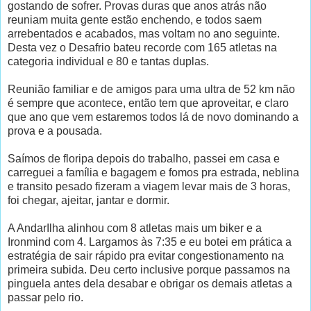
gostando de sofrer. Provas duras que anos atrás não
reuniam muita gente estão enchendo, e todos saem
arrebentados e acabados, mas voltam no ano seguinte.
Desta vez o Desafrio bateu recorde com 165 atletas na
categoria individual e 80 e tantas duplas.
Reunião familiar e de amigos para uma ultra de 52 km não
é sempre que acontece, então tem que aproveitar, e claro
que ano que vem estaremos todos lá de novo dominando a
prova e a pousada.
Saímos de floripa depois do trabalho, passei em casa e
carreguei a família e bagagem e fomos pra estrada, neblina
e transito pesado fizeram a viagem levar mais de 3 horas,
foi chegar, ajeitar, jantar e dormir.
A AndarIlha alinhou com 8 atletas mais um biker e a
Ironmind com 4. Largamos às 7:35 e eu botei em prática a
estratégia de sair rápido pra evitar congestionamento na
primeira subida. Deu certo inclusive porque passamos na
pinguela antes dela desabar e obrigar os demais atletas a
passar pelo rio.