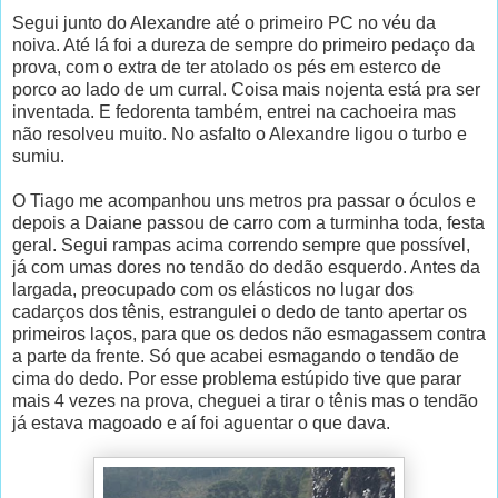
Segui junto do Alexandre até o primeiro PC no véu da
noiva. Até lá foi a dureza de sempre do primeiro pedaço da
prova, com o extra de ter atolado os pés em esterco de
porco ao lado de um curral. Coisa mais nojenta está pra ser
inventada. E fedorenta também, entrei na cachoeira mas
não resolveu muito. No asfalto o Alexandre ligou o turbo e
sumiu.
O Tiago me acompanhou uns metros pra passar o óculos e
depois a Daiane passou de carro com a turminha toda, festa
geral. Segui rampas acima correndo sempre que possível,
já com umas dores no tendão do dedão esquerdo. Antes da
largada, preocupado com os elásticos no lugar dos
cadarços dos tênis, estrangulei o dedo de tanto apertar os
primeiros laços, para que os dedos não esmagassem contra
a parte da frente. Só que acabei esmagando o tendão de
cima do dedo. Por esse problema estúpido tive que parar
mais 4 vezes na prova, cheguei a tirar o tênis mas o tendão
já estava magoado e aí foi aguentar o que dava.