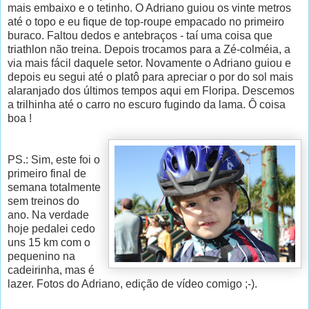
mais embaixo e o tetinho. O Adriano guiou os vinte metros
até o topo e eu fique de top-roupe empacado no primeiro
buraco. Faltou dedos e antebraços - taí uma coisa que
triathlon não treina. Depois trocamos para a Zé-colméia, a
via mais fácil daquele setor. Novamente o Adriano guiou e
depois eu segui até o platô para apreciar o por do sol mais
alaranjado dos últimos tempos aqui em Floripa. Descemos
a trilhinha até o carro no escuro fugindo da lama. Ô coisa
boa !
PS.: Sim, este foi o
primeiro final de
semana totalmente
sem treinos do
ano. Na verdade
hoje pedalei cedo
uns 15 km com o
pequenino na
cadeirinha, mas é
lazer. Fotos do Adriano, edição de vídeo comigo ;-).