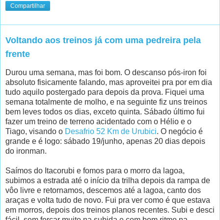
Compartilhar
Voltando aos treinos já com uma pedreira pela
frente
Durou uma semana, mas foi bom. O descanso pós-iron foi
absoluto fisicamente falando, mas aproveitei pra por em dia
tudo aquilo postergado para depois da prova. Fiquei uma
semana totalmente de molho, e na seguinte fiz uns treinos
bem leves todos os dias, exceto quinta. Sábado último fui
fazer um treino de terreno acidentado com o Hélio e o
Tiago, visando o
Desafrio 52 Km de Urubici
. O negócio é
grande e é logo: sábado 19/junho, apenas 20 dias depois
do ironman.
Saímos do Itacorubi e fomos para o morro da lagoa,
subimos a estrada até o início da trilha depois da rampa de
vôo livre e retornamos, descemos até a lagoa, canto dos
araças e volta tudo de novo. Fui pra ver como é que estava
em morros, depois dos treinos planos recentes. Subi e desci
fácil, sem forçar muito na subida e com bom ritmo na