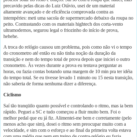
precavido pelas dicas do Luiz Otávio, usei de um material
altamente avançado e de eficiência comprovada contra as
intempéries: meti uma sacola de supermercado debaixo da roupa no
peito. Contrastando com os materiais hightech dos corta-vento
ultramodernos, segurou legal o friozinho do início de prova,
hehehe.
A troca do relógio causou um problema, pois como não vi o tempo
do cronometro até então eu não tinha noção da duração da
transição e nem do tempo total de prova depois que iniciei o outro
cronometro. Às vezes durante a prova eu tentava perguntar as
horas, ou fazia contas botando uma margem de 10 min pra ter idéia
do tempo total. Se eu tivesse levado 1 minuto ou 15 nesta transição,
não saberia de forma nenhuma dizer a diferença.
Ciclismo
Saí tão tranqüilo quanto possível e controlando o ritmo, mas ia bem
rápido. Peguei a SC e tudo começou a fluir muito bem. Foi o
melhor pedal que eu já fiz. Alimentei-me bem e corretamente (pelo
menos acho que sim), dosei o ritmo sem preocupar muito com a
velocidade, e sim com o esforço e ao final da primeira volta estava
com uma média que nem em treino de contra-relógio eu fazia.