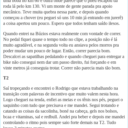
uma boba no km 60 e outra onde parece que o pneu escapou da
roda lá pelo km 130. Vi um monte de gente parada pra apoio
mecânico. Teve muita quebra nessa parte, e depois quando
começou a chover (eu peguei só uns 10 min já entrando em jurerê)
a coisa apertou um pouco. Espero que todos tenham saído ilesos.
Quando entrei na Búzios estava realmente com vontade de correr.
No pedal fiquei quase o tempo todo no clipe, a posição não é lá
muito agradável, e na segunda volta eu ansiava pelos morros pra
poder mudar um pouco de lugar. Então, correr parecia bom.
Descalcei as sapatilhas pedalando e quando cheguei para entregar a
bike não consegui nem dar um passo direito, fui forçando e em
vinte metros já conseguia trotar. Correr não parecia mais tão bom.
T2
Saí tropeçando e encontrei o Rodrigo que estava trabalhando na
transição com palavras de incentivo que muito valem nesta hora.
Logo cheguei na tenda, enfiei as meias e os tênis nos pés, peguei o
saquinho com tudo que precisava e me mandei. Segui trotando e
catando as coisas da sacolinha, boné na cabeça, gels nos bolsos,
bcaa e vitaminas, sal e redbull. Andei pra beber e depois me mandei
controlando o ritmo pois sempre saio forte demais na T2. Tudo