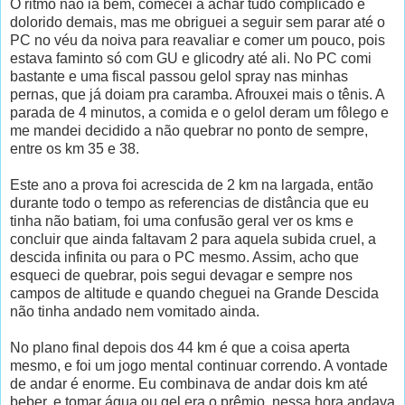
O ritmo não ia bem, comecei a achar tudo complicado e
dolorido demais, mas me obriguei a seguir sem parar até o
PC no véu da noiva para reavaliar e comer um pouco, pois
estava faminto só com GU e glicodry até ali. No PC comi
bastante e uma fiscal passou gelol spray nas minhas
pernas, que já doiam pra caramba. Afrouxei mais o tênis. A
parada de 4 minutos, a comida e o gelol deram um fôlego e
me mandei decidido a não quebrar no ponto de sempre,
entre os km 35 e 38.
Este ano a prova foi acrescida de 2 km na largada, então
durante todo o tempo as referencias de distância que eu
tinha não batiam, foi uma confusão geral ver os kms e
concluir que ainda faltavam 2 para aquela subida cruel, a
descida infinita ou para o PC mesmo. Assim, acho que
esqueci de quebrar, pois segui devagar e sempre nos
campos de altitude e quando cheguei na Grande Descida
não tinha andado nem vomitado ainda.
No plano final depois dos 44 km é que a coisa aperta
mesmo, e foi um jogo mental continuar correndo. A vontade
de andar é enorme. Eu combinava de andar dois km até
beber, e tomar água ou gel era o prêmio, nessa hora andava