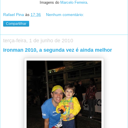
Imagens do
Marcelo Ferreira
.
Rafael Pina
às
17:36
Nenhum comentário:
Compartilhar
terça-feira, 1 de junho de 2010
Ironman 2010, a segunda vez é ainda melhor