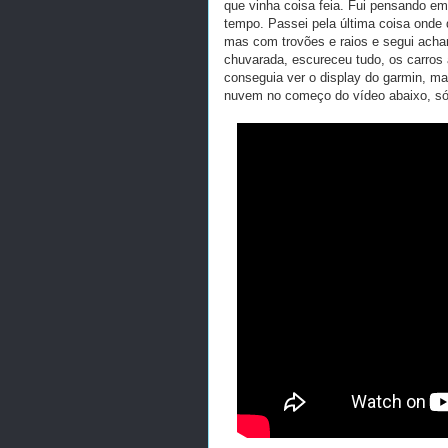
que vinha coisa feia. Fui pensando e
tempo. Passei pela última coisa onde
mas com trovões e raios e segui acha
chuvarada, escureceu tudo, os carros 
conseguia ver o display do garmin, m
nuvem no começo do vídeo abaixo, só 