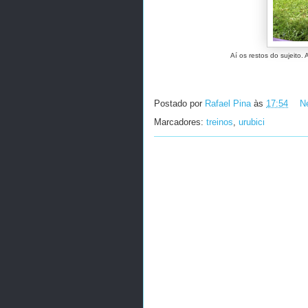
Aí os restos do sujeito.
Postado por
Rafael Pina
às
17:54
N
Marcadores:
treinos
,
urubici