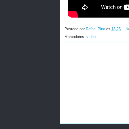
Postado por
Rafael Pina
às
18:25
N
Marcadores:
vídeo