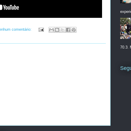
experi
enhum comentário:
70.3. 
Segu