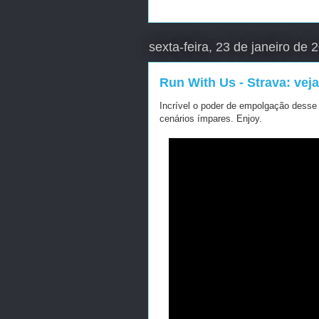
sexta-feira, 23 de janeiro de 
Run With Us - Strava: vej
Incrível o poder de empolgação desse v
cenários ímpares. Enjoy.