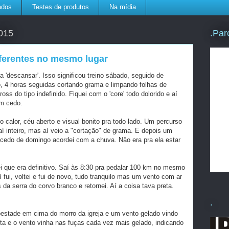
ados
Testes de produtos
Na mídia
.Par
2015
iferentes no mesmo lugar
 'descansar'. Isso significou treino sábado, seguido de
o, 4 horas seguidas cortando grama e limpando folhas de
ross do tipo indefinido. Fiquei com o 'core' todo dolorido e aí
em cedo.
 calor, céu aberto e visual bonito pra todo lado. Um percurso
 inteiro, mas aí veio a "cortação" de grama. E depois um
 cedo de domingo acordei com a chuva. Não era pra ela estar
 que era definitivo. Saí às 8:30 pra pedalar 100 km no mesmo
 fui, voltei e fui de novo, tudo tranquilo mas um vento com ar
 da serra do corvo branco e retornei. Aí a coisa tava preta.
.
estade em cima do morro da igreja e um vento gelado vindo
eta e o vento vinha nas fuças cada vez mais gelado, indicando