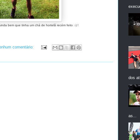
execuç
 Ainda bem que tinha um chá de hortelã recém feito :-) !
enhum comentário:
dos at
as...