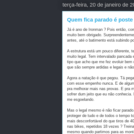
terça-feira, 20 de janeiro de 
Quem fica parado é poste
Já é ano de Ironman ? Pois então, co
muito bem obrigado. Surpreendentemen
antes, até o batimento está subindo p
A estrutura está um pouco diferente, 
muito legal. Tem intervalado pancada 
tipo que acho que me fez evoluir bem
que são sempre ardidas e legais e não 
Agora a natação é que pegou. Tá pega
com esse empenho nunca. E de alguma 
pra melhorar mais nas provas. E pra m
sofrer dum jeito que eu não conhecia.
me esgoelando.
Mas o legal mesmo é não ficar parado. 
proteger de tudo e de todos o tempo t
mais desconfortável do que tiros de 4
nas bikes, repetidos 18 vezes ? Treina
mesmo quando partimos para as montan