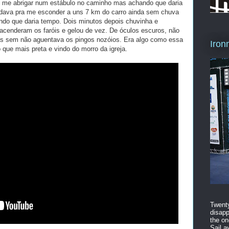
m me abrigar num estábulo no caminho mas achando que daria
 dava pra me esconder a uns 7 km do carro ainda sem chuva
ndo que daria tempo. Dois minutos depois chuvinha e
acenderam os faróis e gelou de vez. De óculos escuros, não
as sem não aguentava os pingos nozóios. Era algo como essa
Iron
que mais preta e vindo do morro da igreja.
Twenty
disapp
the on
Sail a