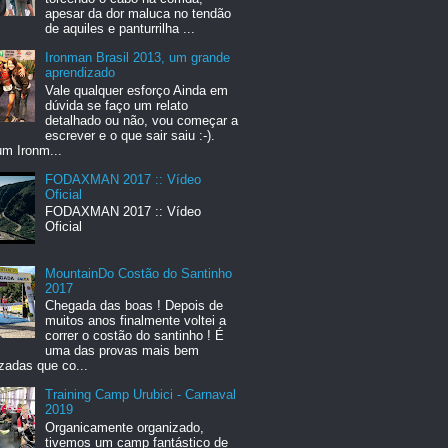
apesar da dor maluca no tendão
de aquiles e panturrilha ...
Ironman Brasil 2013, um grande
aprendizado
Vale qualquer esforço Ainda em
dúvida se faço um relato
detalhado ou não, vou começar a
escrever e o que sair saiu :-).
um Ironm...
FODAXMAN 2017 :: Vídeo
Oficial
FODAXMAN 2017 :: Vídeo
Oficial
MountainDo Costão do Santinho
2017
Chegada das boas ! Depois de
muitos anos finalmente voltei a
correr o costão do santinho ! É
uma das provas mais bem
zadas que co...
Training Camp Urubici - Carnaval
2019
Organicamente organizado,
tivemos um camp fantástico de