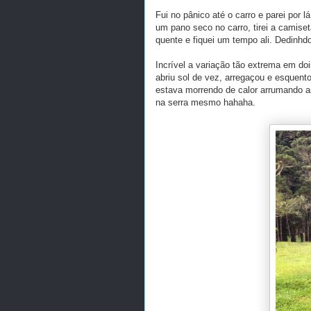
Fui no pânico até o carro e parei por
um pano seco no carro, tirei a camise
quente e fiquei um tempo ali. Dedinhd
Incrível a variação tão extrema em do
abriu sol de vez, arregaçou e esquento
estava morrendo de calor arrumando as
na serra mesmo hahaha.