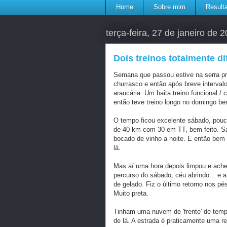
Home
Sobre mim
Result
terça-feira, 27 de janeiro de 
Dois treinos totalmente d
Semana que passou estive na serra pra
churrasco e então após breve interval
araucária. Um baita treino funcional / c
então teve treino longo no domingo b
O tempo ficou excelente sábado, pouco
de 40 km com 30 em TT, bem feito. Saí
bocado de vinho a noite. E então bem
lá.
Mas aí uma hora depois limpou e achei
percurso do sábado, céu abrindo... e aí
de gelado. Fiz o último retorno nos pés
Muito preta.
Tinham uma nuvem de 'frente' de temp
de lá. A estrada é praticamente uma r