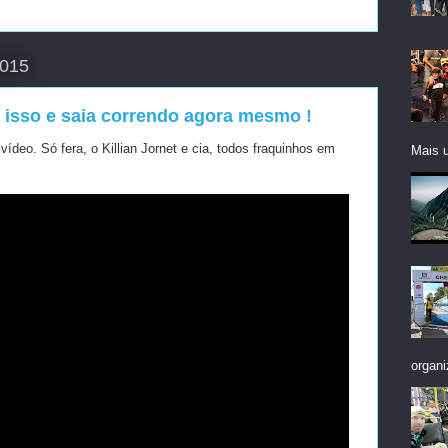
2015
a isso e saia correndo agora mesmo !
ídeo. Só fera, o Killian Jornet e cia, todos fraquinhos em
Mais 
organi