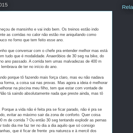
2015
Rela
meçou de mansinho e vai indo bem. Os treinos estão indo
te as corridas no calor não estão me aniquilando como
ouco no forno que tem feito esse ano.
tenho que conversar com o chefe pra entender melhor mas está
em tudo que é modalidade. Anaeróbios de 30 seg na bike, do
 no ano passado. A corrida tem umas malvadezas de 400 m
lembrava de ter no início do ano.
ndo porque tô fazendo mais força claro, mas eu não nadava
forma, a coisa sai nas provas. Mas agora a ideia é melhorar
elhorar na piscina meu filho, tem que estar com vontade de
 Não tá saindo absolutamente nada que preste ainda, mas tô
Porque a vida não é feita pra se ficar parado, não é pra se
odo, evitar ao máximo sair da zona de conforto. Quer coisa
00 m de corrida ? Ou então 30 seg tentando explodir as pernas
r todo dia me faz ter no dia a dia aquilo que só consigo
has, que é ficar de frente pra natureza e à mercê dos