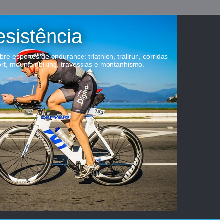
esistência
obre esportes de endurance: triathlon, trailrun, corridas
ort, mountainbiking, travessias e montanhismo.