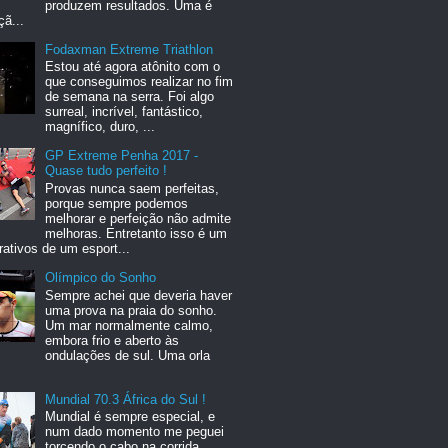
produzem resultados. Uma é
ã...
Fodaxman Extreme Triathlon
Estou até agora atônito com o
que conseguimos realizar no fim
de semana na serra. Foi algo
surreal, incrível, fantástico,
magnífico, duro, ...
GP Extreme Penha 2017 -
Quase tudo perfeito !
Provas nunca saem perfeitas,
porque sempre podemos
melhorar e perfeição não admite
melhoras. Entretanto isso é um
rativos de um esport...
Olímpico do Sonho
Sempre achei que deveria haver
uma prova na praia do sonho.
Um mar normalmente calmo,
embora frio e aberto às
ondulações de sul. Uma orla
Mundial 70.3 África do Sul !
Mundial é sempre especial, e
num dado momento me peguei
torcendo o cabo na corrida,