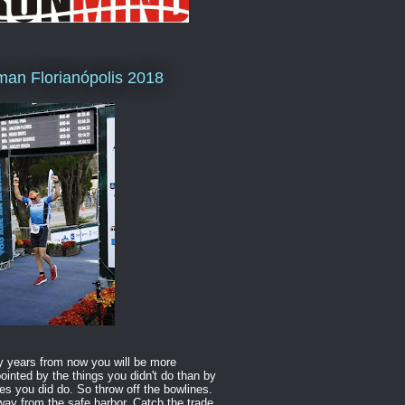
man Florianópolis 2018
 years from now you will be more
ointed by the things you didn't do than by
es you did do. So throw off the bowlines.
way from the safe harbor. Catch the trade