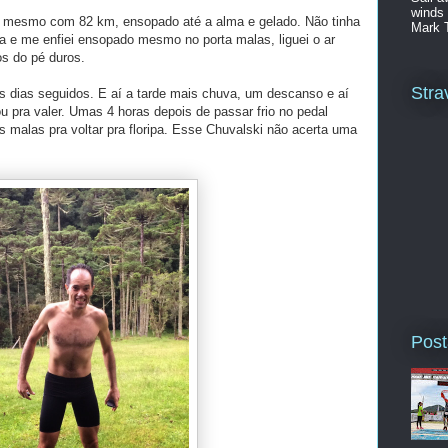
winds 
 lá mesmo com 82 km, ensopado até a alma e gelado. Não tinha
Mark 
ta e me enfiei ensopado mesmo no porta malas, liguei o ar
os do pé duros.
Stra
is dias seguidos. E aí a tarde mais chuva, um descanso e aí
u pra valer. Umas 4 horas depois de passar frio no pedal
 malas pra voltar pra floripa. Esse Chuvalski não acerta uma
Post