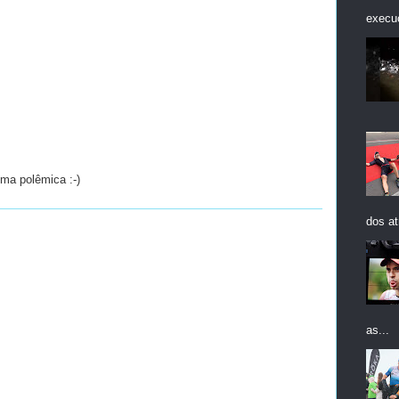
execuç
uma polêmica :-)
dos at
as...