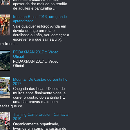
apesar da dor maluca no tendão
de aquiles e panturrilha ...
Ironman Brasil 2013, um grande
aprendizado
Vale qualquer esforço Ainda em
dúvida se faço um relato
detalhado ou não, vou começar a
escrever e o que sair saiu :-).
um Ironm...
FODAXMAN 2017 :: Vídeo
Oficial
FODAXMAN 2017 :: Vídeo
Oficial
MountainDo Costão do Santinho
2017
Chegada das boas ! Depois de
muitos anos finalmente voltei a
correr o costão do santinho ! É
uma das provas mais bem
zadas que co...
Training Camp Urubici - Carnaval
2019
Organicamente organizado,
tivemos um camp fantástico de