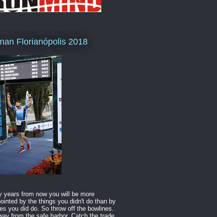
man Florianópolis 2018
 years from now you will be more
ointed by the things you didn't do than by
es you did do. So throw off the bowlines.
way from the safe harbor. Catch the trade