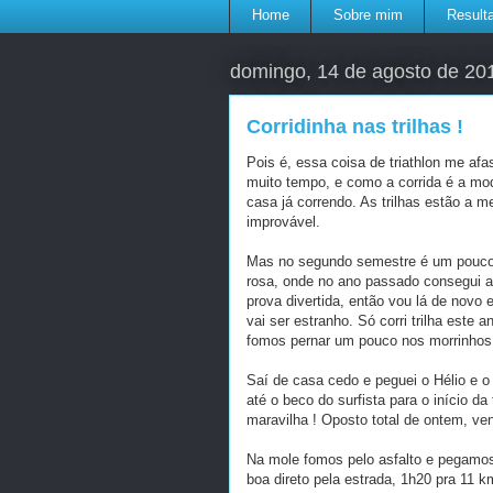
Home
Sobre mim
Result
domingo, 14 de agosto de 20
Corridinha nas trilhas !
Pois é, essa coisa de triathlon me afa
muito tempo, e como a corrida é a mo
casa já correndo. As trilhas estão a m
improvável.
Mas no segundo semestre é um pouco 
rosa, onde no ano passado consegui a 7
prova divertida, então vou lá de novo 
vai ser estranho. Só corri trilha este
fomos pernar um pouco nos morrinhos d
Saí de casa cedo e peguei o Hélio e 
até o beco do surfista para o início da
maravilha ! Oposto total de ontem, ven
Na mole fomos pelo asfalto e pegamos 
boa direto pela estrada, 1h20 pra 11 k