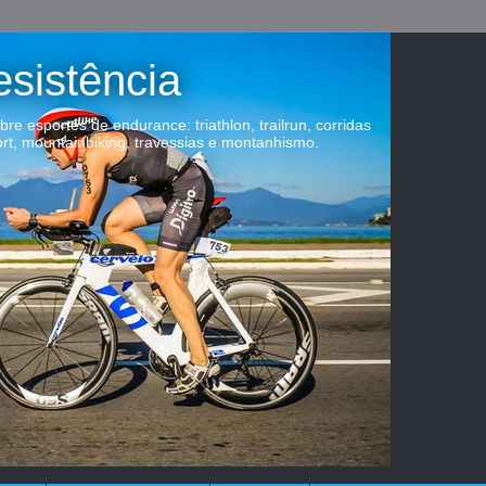
esistência
obre esportes de endurance: triathlon, trailrun, corridas
ort, mountainbiking, travessias e montanhismo.