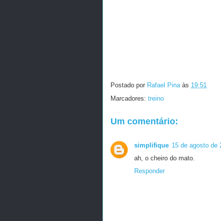
Postado por
Rafael Pina
às
19:51
Marcadores:
treino
Um comentário:
simplifique
15 de agosto de 
ah, o cheiro do mato.
Responder