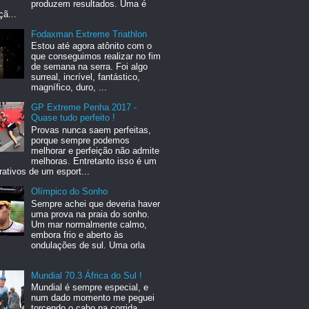
produzem resultados. Uma é
ã...
Fodaxman Extreme Triathlon
Estou até agora atônito com o
que conseguimos realizar no fim
de semana na serra. Foi algo
surreal, incrível, fantástico,
magnífico, duro, ...
GP Extreme Penha 2017 -
Quase tudo perfeito !
Provas nunca saem perfeitas,
porque sempre podemos
melhorar e perfeição não admite
melhoras. Entretanto isso é um
rativos de um esport...
Olímpico do Sonho
Sempre achei que deveria haver
uma prova na praia do sonho.
Um mar normalmente calmo,
embora frio e aberto às
ondulações de sul. Uma orla
Mundial 70.3 África do Sul !
Mundial é sempre especial, e
num dado momento me peguei
torcendo o cabo na corrida,