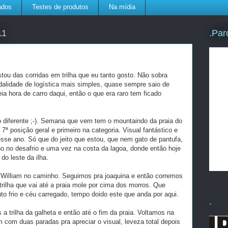
ados
Testes de produtos
Na mídia
.Par
11
stou das corridas em trilha que eu tanto gosto. Não sobra
dalidade de logística mais simples, quase sempre saio de
eia hora de carro daqui, então o que era raro tem ficado
diferente ;-). Semana que vem tem o mountaindo da praia do
ª posição geral e primeiro na categoria. Visual fantástico e
esse ano. Só que do jeito que estou, que nem gato de pantufa,
 ano no desafrio e uma vez na costa da lagoa, donde então hoje
o leste da ilha.
o William no caminho. Seguimos pra joaquina e então corremos
 trilha que vai até a praia mole por cima dos morros. Que
to frio e céu carregado, tempo doido este que anda por aqui.
.
a trilha da galheta e então até o fim da praia. Voltamos na
m com duas paradas pra apreciar o visual, leveza total depois