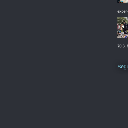
experi
70.3. 
Segu