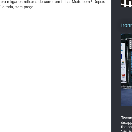
pra religar os reflexos de correr em trilha. Muito bom ! Depois
ília toda, sem preço.
Iron
Twenty
disapp
the on
Sail a