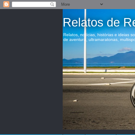
Relatos de R
Relatos, notícias, histórias e ideias s
de aventura, ultramaratonas, multisp