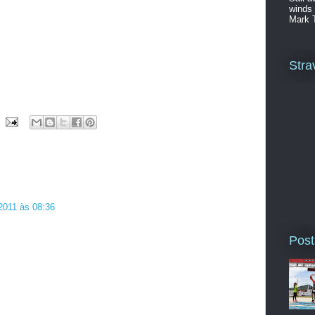
winds 
Mark 
Stra
2011 às 08:36
Post