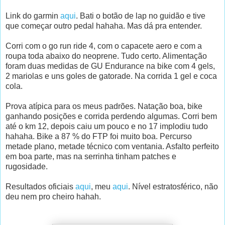
Link do garmin
aqui
. Bati o botão de lap no guidão e tive
que começar outro pedal hahaha. Mas dá pra entender.
Corri com o go run ride 4, com o capacete aero e com a
roupa toda abaixo do neoprene. Tudo certo. Alimentação
foram duas medidas de GU Endurance na bike com 4 gels,
2 mariolas e uns goles de gatorade. Na corrida 1 gel e coca
cola.
Prova atípica para os meus padrões. Natação boa, bike
ganhando posições e corrida perdendo algumas. Corri bem
até o km 12, depois caiu um pouco e no 17 implodiu tudo
hahaha. Bike a 87 % do FTP foi muito boa. Percurso
metade plano, metade técnico com ventania. Asfalto perfeito
em boa parte, mas na serrinha tinham patches e
rugosidade.
Resultados oficiais
aqui
, meu
aqui
. Nível estratosférico, não
deu nem pro cheiro hahah.