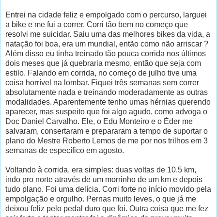
Entrei na cidade feliz e empolgado com o percurso, larguei
a bike e me fui a correr. Corri tão bem no começo que
resolvi me suicidar. Saiu uma das melhores bikes da vida, a
natação foi boa, era um mundial, então como não arriscar ?
Além disso eu tinha treinado tão pouca corrida nos últimos
dois meses que já quebraria mesmo, então que seja com
estilo. Falando em corrida, no começo de julho tive uma
coisa horrível na lombar. Fiquei três semanas sem correr
absolutamente nada e treinando moderadamente as outras
modalidades. Aparentemente tenho umas hérnias querendo
aparecer, mas suspeito que foi algo agudo, como advoga o
Doc Daniel Carvalho. Ele, o Edu Monteiro e o Éder me
salvaram, consertaram e prepararam a tempo de suportar o
plano do Mestre Roberto Lemos de me por nos trilhos em 3
semanas de específico em agosto.
Voltando à corrida, era simples: duas voltas de 10.5 km,
indo pro norte através de um morrinho de um km e depois
tudo plano. Foi uma delícia. Corri forte no início movido pela
empolgação e orgulho. Pernas muito leves, o que já me
deixou feliz pelo pedal duro que foi. Outra coisa que me fez