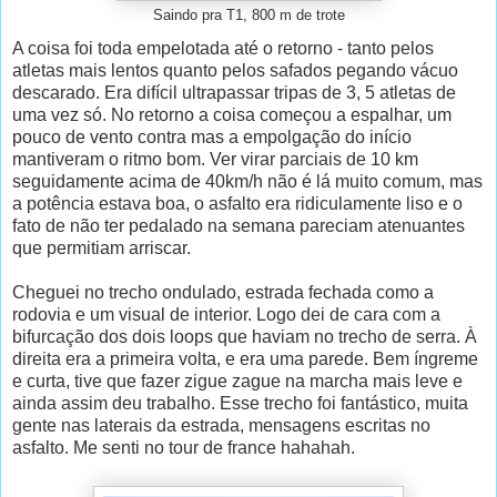
Saindo pra T1, 800 m de trote
A coisa foi toda empelotada até o retorno - tanto pelos
atletas mais lentos quanto pelos safados pegando vácuo
descarado. Era difícil ultrapassar tripas de 3, 5 atletas de
uma vez só. No retorno a coisa começou a espalhar, um
pouco de vento contra mas a empolgação do início
mantiveram o ritmo bom. Ver virar parciais de 10 km
seguidamente acima de 40km/h não é lá muito comum, mas
a potência estava boa, o asfalto era ridiculamente liso e o
fato de não ter pedalado na semana pareciam atenuantes
que permitiam arriscar.
Cheguei no trecho ondulado, estrada fechada como a
rodovia e um visual de interior. Logo dei de cara com a
bifurcação dos dois loops que haviam no trecho de serra. À
direita era a primeira volta, e era uma parede. Bem íngreme
e curta, tive que fazer zigue zague na marcha mais leve e
ainda assim deu trabalho. Esse trecho foi fantástico, muita
gente nas laterais da estrada, mensagens escritas no
asfalto. Me senti no tour de france hahahah.