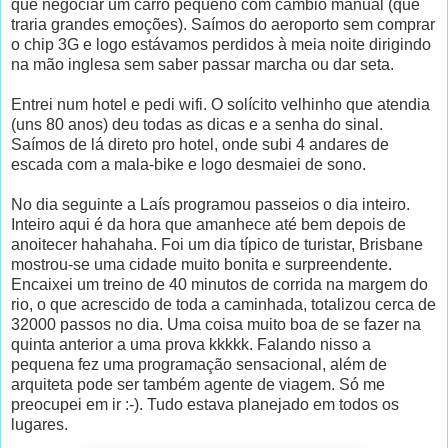
que negociar um carro pequeno com câmbio manual (que
traria grandes emoções). Saímos do aeroporto sem comprar
o chip 3G e logo estávamos perdidos à meia noite dirigindo
na mão inglesa sem saber passar marcha ou dar seta.
Entrei num hotel e pedi wifi. O solícito velhinho que atendia
(uns 80 anos) deu todas as dicas e a senha do sinal.
Saímos de lá direto pro hotel, onde subi 4 andares de
escada com a mala-bike e logo desmaiei de sono.
No dia seguinte a Laís programou passeios o dia inteiro.
Inteiro aqui é da hora que amanhece até bem depois de
anoitecer hahahaha. Foi um dia típico de turistar, Brisbane
mostrou-se uma cidade muito bonita e surpreendente.
Encaixei um treino de 40 minutos de corrida na margem do
rio, o que acrescido de toda a caminhada, totalizou cerca de
32000 passos no dia. Uma coisa muito boa de se fazer na
quinta anterior a uma prova kkkkk. Falando nisso a
pequena fez uma programação sensacional, além de
arquiteta pode ser também agente de viagem. Só me
preocupei em ir :-). Tudo estava planejado em todos os
lugares.