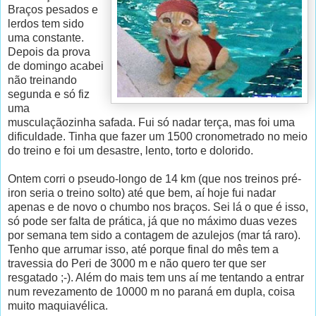
Braços pesados e
lerdos tem sido
uma constante.
Depois da prova
de domingo acabei
não treinando
segunda e só fiz
uma
musculaçãozinha safada. Fui só nadar terça, mas foi uma
dificuldade. Tinha que fazer um 1500 cronometrado no meio
do treino e foi um desastre, lento, torto e dolorido.
Ontem corri o pseudo-longo de 14 km (que nos treinos pré-
iron seria o treino solto) até que bem, aí hoje fui nadar
apenas e de novo o chumbo nos braços. Sei lá o que é isso,
só pode ser falta de prática, já que no máximo duas vezes
por semana tem sido a contagem de azulejos (mar tá raro).
Tenho que arrumar isso, até porque final do mês tem a
travessia do Peri de 3000 m e não quero ter que ser
resgatado ;-). Além do mais tem uns aí me tentando a entrar
num revezamento de 10000 m no paraná em dupla, coisa
muito maquiavélica.