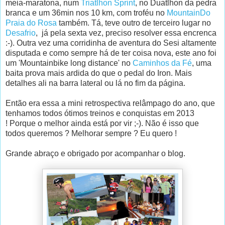
meia-maratona, num
Triatlhon Sprint
, no Duatlhon da pedra
branca e um 36min nos 10 km, com troféu no
MountainDo
Praia do Rosa
também. Tá, teve outro de terceiro lugar no
Desafrio
, já pela sexta vez, preciso resolver essa encrenca
:-). Outra vez uma corridinha de aventura do Sesi altamente
disputada e como sempre há de ter coisa nova, este ano foi
um 'Mountainbike long distance' no
Caminhos da Fé
, uma
baita prova mais ardida do que o pedal do Iron. Mais
detalhes ali na barra lateral ou lá no fim da página.
Então era essa a mini retrospectiva relâmpago do ano, que
tenhamos todos ótimos treinos e conquistas em 2013
! Porque o melhor ainda está por vir ;-). Não é isso que
todos queremos ? Melhorar sempre ? Eu quero !
Grande abraço e obrigado por acompanhar o blog.