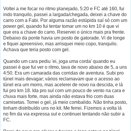
Voltei a me focar no ritmo planejado, 5:20 e FC até 160, fui
indo tranquilo, passei a largada/chegada, deixei a chave do
carro com a Fabi. Por alguma razão estúpida saí só com um
power gel, quando fui tentar tomar um no km 10 é que vi
que era a chave do carro. Reservei o único mais pra frente.
Debaixo da ponte havia um posto de gatorade. Vi de longe
e fiquei apreensivo, mas arrisquei meio copo, tranquilo.
Achava que teria posto com gel.
Quando um cara pediu 'ei, joga uma corda' quando eu
passei é que fui ver o ritmo, tava de novo abaixo de 5, a uns
4:50. Era um camarada das corridas de aventura. Subi pro
túnel mais devagar; vários reclamavam que o acesso ao
túnel era um morro, mas acelerei de novo na descida, e lá
fui pro km 18. Ida pro sul com um pouco de vento na cara e
chuva mais forte, mas ainda não estava frio com duas
camisetas. Tomei o gel, já meio combalido. Não tinha posto,
tinham distribuído uns no kit. Me ferrei. Fizemos a volta lá
no fim da via expressa sul e continuei tentando não subir a
FC.