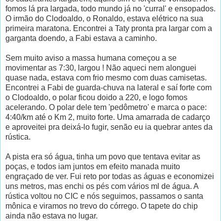
fomos lá pra largada, todo mundo já no 'curral' e ensopados.
O irmão do Clodoaldo, o Ronaldo, estava elétrico na sua
primeira maratona. Encontrei a Taty pronta pra largar com a
garganta doendo, a Fabi estava a caminho.
Sem muito aviso a massa humana começou a se
movimentar as 7:30, largou ! Não aqueci nem alonguei
quase nada, estava com frio mesmo com duas camisetas.
Encontrei a Fabi de guarda-chuva na lateral e saí forte com
o Clodoaldo, o polar ficou doido a 220, e logo fomos
acelerando. O polar dele tem 'pedômetro' e marca o pace:
4:40/km até o Km 2, muito forte. Uma amarrada de cadarço
e aproveitei pra deixá-lo fugir, senão eu ia quebrar antes da
rústica.
A pista era só água, tinha um povo que tentava evitar as
poças, e todos iam juntos em efeito manada muito
engraçado de ver. Fui reto por todas as águas e economizei
uns metros, mas enchi os pés com vários ml de água. A
rústica voltou no CIC e nós seguimos, passamos o santa
mônica e viramos no trevo do córrego. O tapete do chip
ainda não estava no lugar.