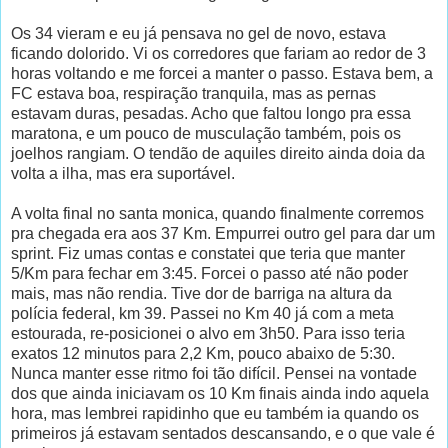
Os 34 vieram e eu já pensava no gel de novo, estava
ficando dolorido. Vi os corredores que fariam ao redor de 3
horas voltando e me forcei a manter o passo. Estava bem, a
FC estava boa, respiração tranquila, mas as pernas
estavam duras, pesadas. Acho que faltou longo pra essa
maratona, e um pouco de musculação também, pois os
joelhos rangiam. O tendão de aquiles direito ainda doia da
volta a ilha, mas era suportável.
A volta final no santa monica, quando finalmente corremos
pra chegada era aos 37 Km. Empurrei outro gel para dar um
sprint. Fiz umas contas e constatei que teria que manter
5/Km para fechar em 3:45. Forcei o passo até não poder
mais, mas não rendia. Tive dor de barriga na altura da
polícia federal, km 39. Passei no Km 40 já com a meta
estourada, re-posicionei o alvo em 3h50. Para isso teria
exatos 12 minutos para 2,2 Km, pouco abaixo de 5:30.
Nunca manter esse ritmo foi tão difícil. Pensei na vontade
dos que ainda iniciavam os 10 Km finais ainda indo aquela
hora, mas lembrei rapidinho que eu também ia quando os
primeiros já estavam sentados descansando, e o que vale é