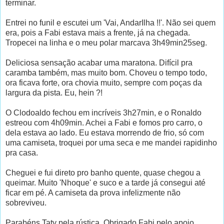
terminar.
Entrei no funil e escutei um 'Vai, AndarIlha !!'. Não sei quem
era, pois a Fabi estava mais a frente, já na chegada.
Tropecei na linha e o meu polar marcava 3h49min25seg.
Deliciosa sensação acabar uma maratona. Difícil pra
caramba também, mas muito bom. Choveu o tempo todo,
ora ficava forte, ora chovia muito, sempre com poças da
largura da pista. Eu, hein ?!
O Clodoaldo fechou em incríveis 3h27min, e o Ronaldo
estreou com 4h09min. Achei a Fabi e fomos pro carro, o
dela estava ao lado. Eu estava morrendo de frio, só com
uma camiseta, troquei por uma seca e me mandei rapidinho
pra casa.
Cheguei e fui direto pro banho quente, quase chegou a
queimar. Muito 'Nhoque' e suco e a tarde já consegui até
ficar em pé. A camiseta da prova infelizmente não
sobreviveu.
Parabéns Taty pela rústica. Obrigado Fabi pelo apoio.