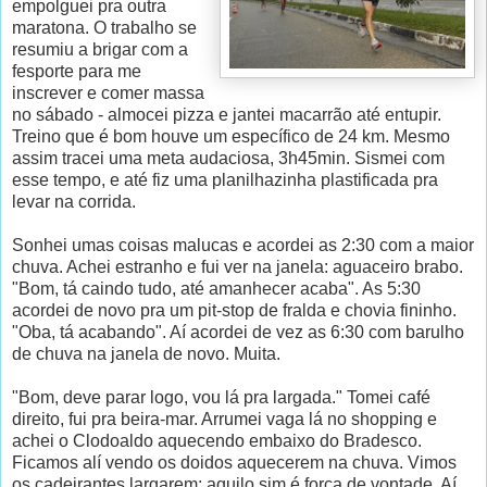
empolguei pra outra
maratona. O trabalho se
resumiu a brigar com a
fesporte para me
inscrever e comer massa
no sábado - almocei pizza e jantei macarrão até entupir.
Treino que é bom houve um específico de 24 km. Mesmo
assim tracei uma meta audaciosa, 3h45min. Sismei com
esse tempo, e até fiz uma planilhazinha plastificada pra
levar na corrida.
Sonhei umas coisas malucas e acordei as 2:30 com a maior
chuva. Achei estranho e fui ver na janela: aguaceiro brabo.
"Bom, tá caindo tudo, até amanhecer acaba". As 5:30
acordei de novo pra um pit-stop de fralda e chovia fininho.
"Oba, tá acabando". Aí acordei de vez as 6:30 com barulho
de chuva na janela de novo. Muita.
"Bom, deve parar logo, vou lá pra largada." Tomei café
direito, fui pra beira-mar. Arrumei vaga lá no shopping e
achei o Clodoaldo aquecendo embaixo do Bradesco.
Ficamos alí vendo os doidos aquecerem na chuva. Vimos
os cadeirantes largarem; aquilo sim é força de vontade. Aí