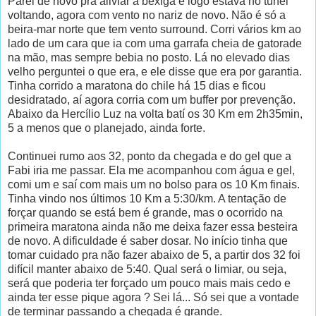
Parei de novo pra aliviar a bexiga e logo estava no túnel
voltando, agora com vento no nariz de novo. Não é só a
beira-mar norte que tem vento surround. Corri vários km ao
lado de um cara que ia com uma garrafa cheia de gatorade
na mão, mas sempre bebia no posto. Lá no elevado dias
velho perguntei o que era, e ele disse que era por garantia.
Tinha corrido a maratona do chile há 15 dias e ficou
desidratado, aí agora corria com um buffer por prevenção.
Abaixo da Hercílio Luz na volta batí os 30 Km em 2h35min,
5 a menos que o planejado, ainda forte.
Continuei rumo aos 32, ponto da chegada e do gel que a
Fabi iria me passar. Ela me acompanhou com água e gel,
comi um e saí com mais um no bolso para os 10 Km finais.
Tinha vindo nos últimos 10 Km a 5:30/km. A tentação de
forçar quando se está bem é grande, mas o ocorrido na
primeira maratona ainda não me deixa fazer essa besteira
de novo. A dificuldade é saber dosar. No início tinha que
tomar cuidado pra não fazer abaixo de 5, a partir dos 32 foi
difícil manter abaixo de 5:40. Qual será o limiar, ou seja,
será que poderia ter forçado um pouco mais mais cedo e
ainda ter esse pique agora ? Sei lá... Só sei que a vontade
de terminar passando a chegada é grande.