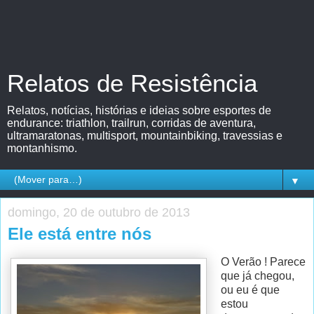
Relatos de Resistência
Relatos, notícias, histórias e ideias sobre esportes de
endurance: triathlon, trailrun, corridas de aventura,
ultramaratonas, multisport, mountainbiking, travessias e
montanhismo.
▼
domingo, 20 de outubro de 2013
Ele está entre nós
O Verão ! Parece
que já chegou,
ou eu é que
estou