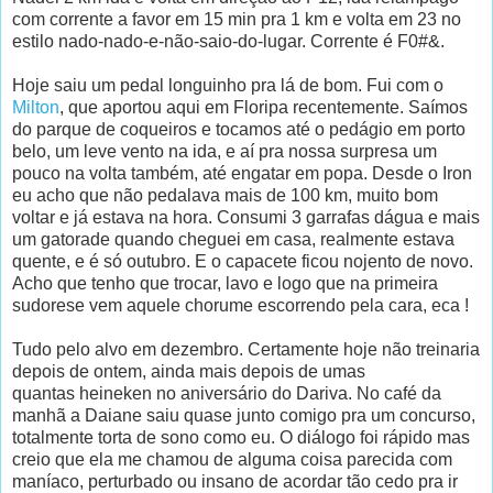
com corrente a favor em 15 min pra 1 km e volta em 23 no
estilo nado-nado-e-não-saio-do-lugar. Corrente é F0#&.
Hoje saiu um pedal longuinho pra lá de bom. Fui com o
Milton
, que aportou aqui em Floripa recentemente. Saímos
do parque de coqueiros e tocamos até o pedágio em porto
belo, um leve vento na ida, e aí pra nossa surpresa um
pouco na volta também, até engatar em popa. Desde o Iron
eu acho que não pedalava mais de 100 km, muito bom
voltar e já estava na hora. Consumi 3 garrafas dágua e mais
um gatorade quando cheguei em casa, realmente estava
quente, e é só outubro. E o capacete ficou nojento de novo.
Acho que tenho que trocar, lavo e logo que na primeira
sudorese vem aquele chorume escorrendo pela cara, eca !
Tudo pelo alvo em dezembro. Certamente hoje não treinaria
depois de ontem, ainda mais depois de umas
quantas heineken no aniversário do Dariva. No café da
manhã a Daiane saiu quase junto comigo pra um concurso,
totalmente torta de sono como eu. O diálogo foi rápido mas
creio que ela me chamou de alguma coisa parecida com
maníaco, perturbado ou insano de acordar tão cedo pra ir