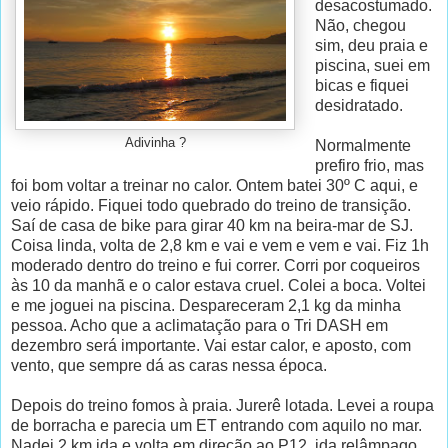
desacostumado.
Não, chegou
sim, deu praia e
piscina, suei em
bicas e fiquei
desidratado.
Adivinha ?
Normalmente
prefiro frio, mas
foi bom voltar a treinar no calor. Ontem batei 30º C aqui, e
veio rápido. Fiquei todo quebrado do treino de transição.
Saí de casa de bike para girar 40 km na beira-mar de SJ.
Coisa linda, volta de 2,8 km e vai e vem e vem e vai. Fiz 1h
moderado dentro do treino e fui correr. Corri por coqueiros
às 10 da manhã e o calor estava cruel. Colei a boca. Voltei
e me joguei na piscina. Despareceram 2,1 kg da minha
pessoa. Acho que a aclimatação para o Tri DASH em
dezembro será importante. Vai estar calor, e aposto, com
vento, que sempre dá as caras nessa época.
Depois do treino fomos à praia. Jurerê lotada. Levei a roupa
de borracha e parecia um ET entrando com aquilo no mar.
Nadei 2 km ida e volta em direção ao P12, ida relâmpago