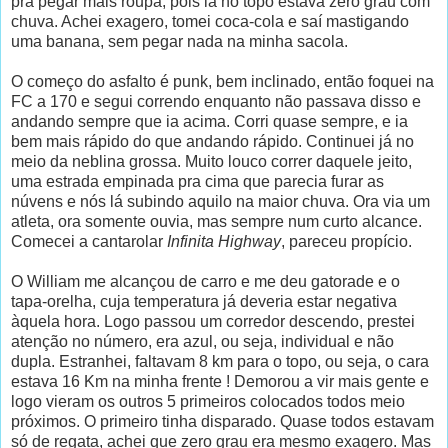
pra pegar mais roupa, pois lá no topo estava zero grau com
chuva. Achei exagero, tomei coca-cola e saí mastigando
uma banana, sem pegar nada na minha sacola.
O começo do asfalto é punk, bem inclinado, então foquei na
FC a 170 e segui correndo enquanto não passava disso e
andando sempre que ia acima. Corri quase sempre, e ia
bem mais rápido do que andando rápido. Continuei já no
meio da neblina grossa. Muito louco correr daquele jeito,
uma estrada empinada pra cima que parecia furar as
núvens e nós lá subindo aquilo na maior chuva. Ora via um
atleta, ora somente ouvia, mas sempre num curto alcance.
Comecei a cantarolar
Infinita Highway
, pareceu propício.
O William me alcançou de carro e me deu gatorade e o
tapa-orelha, cuja temperatura já deveria estar negativa
àquela hora. Logo passou um corredor descendo, prestei
atenção no número, era azul, ou seja, individual e não
dupla. Estranhei, faltavam 8 km para o topo, ou seja, o cara
estava 16 Km na minha frente ! Demorou a vir mais gente e
logo vieram os outros 5 primeiros colocados todos meio
próximos. O primeiro tinha disparado. Quase todos estavam
só de regata, achei que zero grau era mesmo exagero. Mas