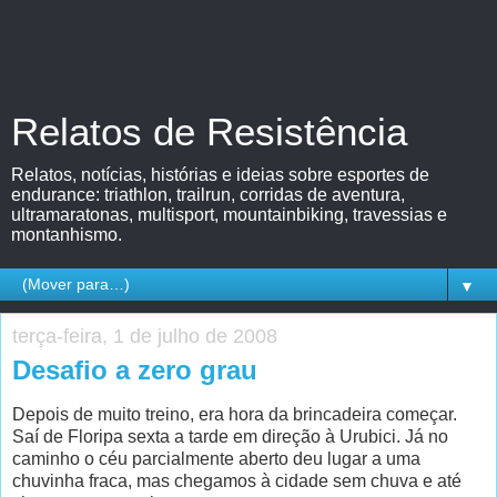
Relatos de Resistência
Relatos, notícias, histórias e ideias sobre esportes de
endurance: triathlon, trailrun, corridas de aventura,
ultramaratonas, multisport, mountainbiking, travessias e
montanhismo.
▼
terça-feira, 1 de julho de 2008
Desafio a zero grau
Depois de muito treino, era hora da brincadeira começar.
Saí de Floripa sexta a tarde em direção à Urubici. Já no
caminho o céu parcialmente aberto deu lugar a uma
chuvinha fraca, mas chegamos à cidade sem chuva e até