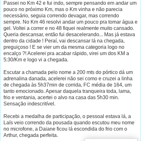
Passei no Km 42 e fui indo, sempre pensando em andar um
pouco no próximo Km, mas o Km vinha e não parecia
necessário, seguia correndo devagar, mas correndo
sempre. No Km 46 resolvi andar um pouco pra tomar água e
gel. Voltei a correr e no 48 fiquei realmente muito cansado.
Queria descansar, então fui desacelerando... Mas já estava
dentro da cidade ! Peraí, vai descansar lá na chegada,
preguiçoso ! E se vier um da mesma categoria logo no
encalço ?! Acelerei pra acabar rápido, virei um dos KM a
5:30/Km e logo vi a chegada.
Escutar a chamada pelo nome a 200 mts do pórtico dá um
adrenalina danada, acelerei não sei como e cruzei a linha
de chegada às 5h37min de corrida, FC média de 164, um
tanto emocionado. Apesar daquela tranqueira toda, lama,
frio e ventania, acertei o alvo na casa das 5h30 min.
Sensação indescritível.
Recebi a medalha de participação, o pessoal estava lá, a
Laís veio correndo da pousada quando escutou meu nome
no microfone, a Daiane ficou lá escondida do frio com o
Arthur, chegada perfeita.