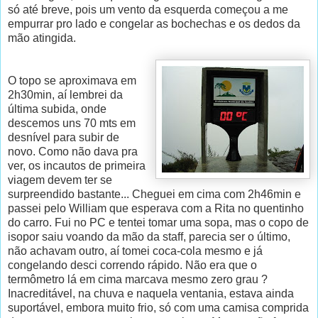
só até breve, pois um vento da esquerda começou a me
empurrar pro lado e congelar as bochechas e os dedos da
mão atingida.
O topo se aproximava em
2h30min, aí lembrei da
última subida, onde
descemos uns 70 mts em
desnível para subir de
novo. Como não dava pra
ver, os incautos de primeira
viagem devem ter se
surpreendido bastante... Cheguei em cima com 2h46min e
passei pelo William que esperava com a Rita no quentinho
do carro. Fui no PC e tentei tomar uma sopa, mas o copo de
isopor saiu voando da mão da staff, parecia ser o último,
não achavam outro, aí tomei coca-cola mesmo e já
congelando desci correndo rápido. Não era que o
termômetro lá em cima marcava mesmo zero grau ?
Inacreditável, na chuva e naquela ventania, estava ainda
suportável, embora muito frio, só com uma camisa comprida