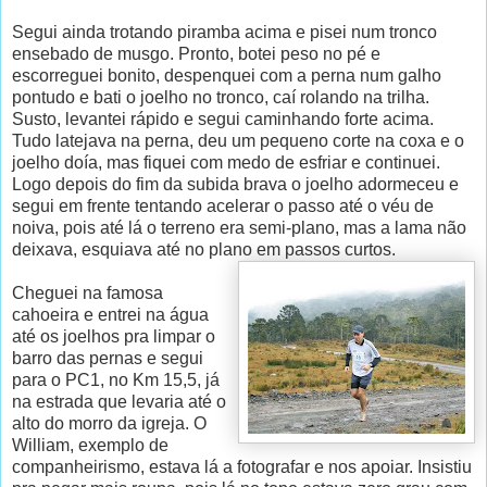
Segui ainda trotando piramba acima e pisei num tronco
ensebado de musgo. Pronto, botei peso no pé e
escorreguei bonito, despenquei com a perna num galho
pontudo e bati o joelho no tronco, caí rolando na trilha.
Susto, levantei rápido e segui caminhando forte acima.
Tudo latejava na perna, deu um pequeno corte na coxa e o
joelho doía, mas fiquei com medo de esfriar e continuei.
Logo depois do fim da subida brava o joelho adormeceu e
segui em frente tentando acelerar o passo até o véu de
noiva, pois até lá o terreno era semi-plano, mas a lama não
deixava, esquiava até no plano em passos curtos.
Cheguei na famosa
cahoeira e entrei na água
até os joelhos pra limpar o
barro das pernas e segui
para o PC1, no Km 15,5, já
na estrada que levaria até o
alto do morro da igreja. O
William, exemplo de
companheirismo, estava lá a fotografar e nos apoiar. Insistiu