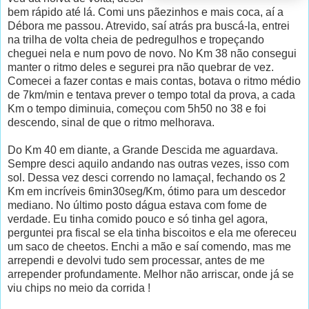
bem rápido até lá. Comi uns pãezinhos e mais coca, aí a
Débora me passou. Atrevido, saí atrás pra buscá-la, entrei
na trilha de volta cheia de pedregulhos e tropeçando
cheguei nela e num povo de novo. No Km 38 não consegui
manter o ritmo deles e segurei pra não quebrar de vez.
Comecei a fazer contas e mais contas, botava o ritmo médio
de 7km/min e tentava prever o tempo total da prova, a cada
Km o tempo diminuia, começou com 5h50 no 38 e foi
descendo, sinal de que o ritmo melhorava.
Do Km 40 em diante, a Grande Descida me aguardava.
Sempre desci aquilo andando nas outras vezes, isso com
sol. Dessa vez desci correndo no lamaçal, fechando os 2
Km em incríveis 6min30seg/Km, ótimo para um descedor
mediano. No último posto dágua estava com fome de
verdade. Eu tinha comido pouco e só tinha gel agora,
perguntei pra fiscal se ela tinha biscoitos e ela me ofereceu
um saco de cheetos. Enchi a mão e saí comendo, mas me
arrependi e devolvi tudo sem processar, antes de me
arrepender profundamente. Melhor não arriscar, onde já se
viu chips no meio da corrida !