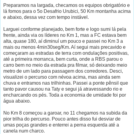
Preparamos na largada, checamos os equipos obrigatório e
lá fomos para o 5o Desafrio Urubici, 50 Km montanha acima
e abaixo, dessa vez com tempo instável.
Larguei conforme planejado, bem forte e logo sumi lá pela
frente, ainda via os líderes no Km 1, mas a FC estava bem
alta, quase 180, aí diminuí um pouco e passei no Km 3 a
mais ou menos 4min30seg/Km. Aí segui mais precavido e
começaram as estradas de terra com ondulações positivas,
até a primeira morranca, bem curta, onde a RBS parou o
carro bem no meio da estrada pra filmar, só deixando meio
metro de um lado para passagem dos corredores. Desci,
visualizei o percurso com névoa acima, mas ainda sem
chuva e entramos nas trilhinhas. Passei a ponte pênsil que
tanto pavor causou na Taty e segui já atravessando rio e
encharcando os pés. Toda a economia de umidade foi por
água abaixo.
No Km 8 começou a garoar, no 11 chegamos na subida da
pior trilha do percurso. Pouco antes disso fui desviar de
umas poças grandes e enterrei a perna esquerda até a
canela num charco.