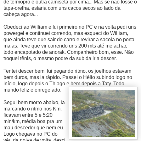
de termopro e outra camiseta por cima... Mas se não fosse o
tapa-orelha, estaria com uns cacos secos ao lado da
cabeça agora...
Obedeci ao William e fui primeiro no PC e na volta pedi uns
powergel e continuei correndo, mas esqueci do William,
que ainda teve que sair do carro e revirar a sacola no porta-
malas. Teve que vir correndo uns 200 mts até me achar,
todo encapotado de anorak. Companheiro bom, esse. Não
troquei tênis, o mesmo podre da subida iria descer.
Tentei descer bem, fui pegando ritmo, os joelhos estavam
bem duros, mas ia rápido. Passei o Hélio subindo logo no
início, logo depois o Thiago e bem depois a Taty. Todo
mundo feliz e enregelado.
Segui bem morro abaixo, ia
marcando o ritmo nos Km,
ficavam entre 5 e 5:20
min/km, média boa pra um
mau descedor que nem eu.
Logo chegava no PC do
véu da noiva de volta, desci