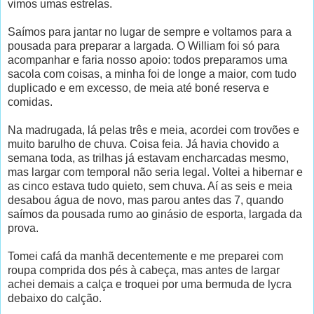
vimos umas estrelas.
Saímos para jantar no lugar de sempre e voltamos para a
pousada para preparar a largada. O William foi só para
acompanhar e faria nosso apoio: todos preparamos uma
sacola com coisas, a minha foi de longe a maior, com tudo
duplicado e em excesso, de meia até boné reserva e
comidas.
Na madrugada, lá pelas três e meia, acordei com trovões e
muito barulho de chuva. Coisa feia. Já havia chovido a
semana toda, as trilhas já estavam encharcadas mesmo,
mas largar com temporal não seria legal. Voltei a hibernar e
as cinco estava tudo quieto, sem chuva. Aí as seis e meia
desabou água de novo, mas parou antes das 7, quando
saímos da pousada rumo ao ginásio de esporta, largada da
prova.
Tomei cafá da manhã decentemente e me preparei com
roupa comprida dos pés à cabeça, mas antes de largar
achei demais a calça e troquei por uma bermuda de lycra
debaixo do calção.