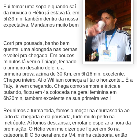
Fui tomar uma sopa e quando saí
da muvuca o Hélio já estava lá, em
5h39min, também dentro da nossa
expectativa. Mandamos muito bem
!
Corri pra pousada, banho bem
quente, uma alongada nas pernas
e voltei pra chegada. Em poucos
minutos lá vem o Thiago, fechado
o primeiro desafrio dele, e a
primeira prova acima de 30 Km, em 6h16min, excelente.
Chegou inteiro. Aí o William começa a fitar o horizonte... É a
Taty, lá vem chegando. Chega como sempre elétrica e
pulando, ficou em 4a colocada na geral feminina em
6h20min, também excelente na sua primeira vez !
Reunimos a turma toda, fomos almoçar na churrascaria ao
lado da chegada e da pousada, tudo muito perto na
metrópole. Aí fomos descansar, enrolar e esperar a hora da
premiação. O Hélio vem me dizer que fiquei em 3o na
categoria !!! O 5o geral era da M4, minha categoria, então