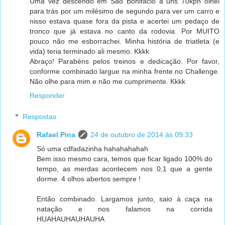
Uma vez descendo em São Bonifácio a uns 70kph olhei
para trás por um milésimo de segundo para ver um carro e
nisso estava quase fora da pista e acertei um pedaço de
tronco que já estava no canto da rodovia. Por MUITO
pouco não me esborrachei. Minha história de triatleta (e
vida) teria terminado ali mesmo. Kkkk
Abraço! Parabéns pelos treinos e dedicação. Por favor,
conforme combinado largue na minha frente no Challenge.
Não olhe para mim e não me cumprimente. Kkkk
Responder
Respostas
Rafael Pina
24 de outubro de 2014 às 09:33
Só uma cdfadazinha hahahahahah
Bem isso mesmo cara, temos que ficar ligado 100% do
tempo, as merdas acontecem nos 0,1 que a gente
dorme. 4 olhos abertos sempre !
Então combinado. Largamos junto, saio à caça na
natação e nos falamos na corrida
HUAHAUHAUHAUHA