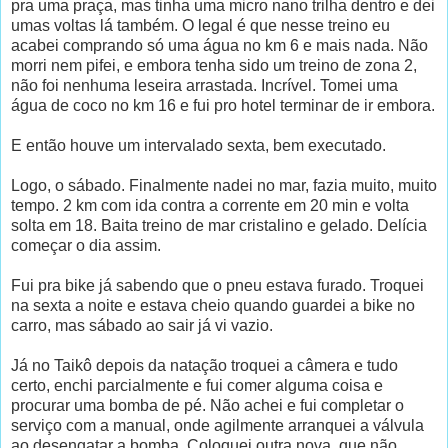
pra uma praça, mas tinha uma micro nano trilha dentro e dei
umas voltas lá também. O legal é que nesse treino eu
acabei comprando só uma água no km 6 e mais nada. Não
morri nem pifei, e embora tenha sido um treino de zona 2,
não foi nenhuma leseira arrastada. Incrível. Tomei uma
água de coco no km 16 e fui pro hotel terminar de ir embora.
E então houve um intervalado sexta, bem executado.
Logo, o sábado. Finalmente nadei no mar, fazia muito, muito
tempo. 2 km com ida contra a corrente em 20 min e volta
solta em 18. Baita treino de mar cristalino e gelado. Delícia
começar o dia assim.
Fui pra bike já sabendo que o pneu estava furado. Troquei
na sexta a noite e estava cheio quando guardei a bike no
carro, mas sábado ao sair já vi vazio.
Já no Taikô depois da natação troquei a câmera e tudo
certo, enchi parcialmente e fui comer alguma coisa e
procurar uma bomba de pé. Não achei e fui completar o
serviço com a manual, onde agilmente arranquei a válvula
ao desengatar a bomba. Coloquei outra nova, que não