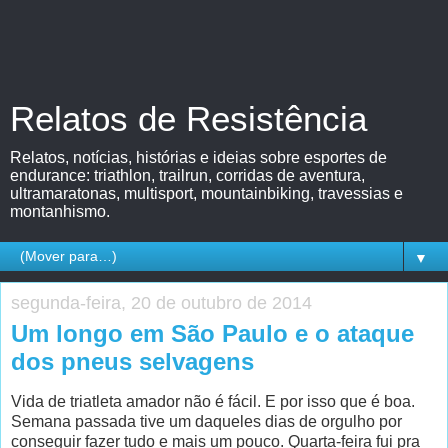
Relatos de Resistência
Relatos, notícias, histórias e ideias sobre esportes de
endurance: triathlon, trailrun, corridas de aventura,
ultramaratonas, multisport, mountainbiking, travessias e
montanhismo.
▼
segunda-feira, 20 de outubro de 2014
Um longo em São Paulo e o ataque
dos pneus selvagens
Vida de triatleta amador não é fácil. E por isso que é boa.
Semana passada tive um daqueles dias de orgulho por
conseguir fazer tudo e mais um pouco. Quarta-feira fui pra