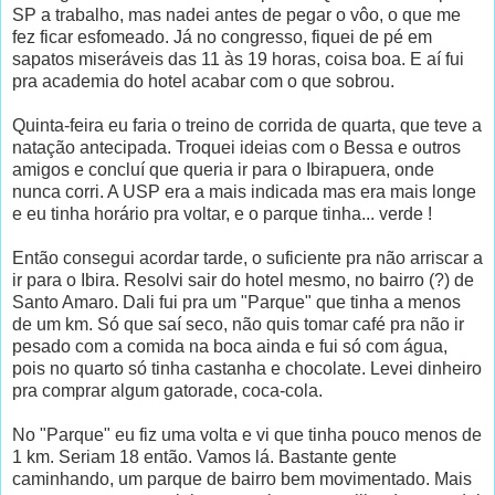
SP a trabalho, mas nadei antes de pegar o vôo, o que me
fez ficar esfomeado. Já no congresso, fiquei de pé em
sapatos miseráveis das 11 às 19 horas, coisa boa. E aí fui
pra academia do hotel acabar com o que sobrou.
Quinta-feira eu faria o treino de corrida de quarta, que teve a
natação antecipada. Troquei ideias com o Bessa e outros
amigos e concluí que queria ir para o Ibirapuera, onde
nunca corri. A USP era a mais indicada mas era mais longe
e eu tinha horário pra voltar, e o parque tinha... verde !
Então consegui acordar tarde, o suficiente pra não arriscar a
ir para o Ibira. Resolvi sair do hotel mesmo, no bairro (?) de
Santo Amaro. Dali fui pra um "Parque" que tinha a menos
de um km. Só que saí seco, não quis tomar café pra não ir
pesado com a comida na boca ainda e fui só com água,
pois no quarto só tinha castanha e chocolate. Levei dinheiro
pra comprar algum gatorade, coca-cola.
No "Parque" eu fiz uma volta e vi que tinha pouco menos de
1 km. Seriam 18 então. Vamos lá. Bastante gente
caminhando, um parque de bairro bem movimentado. Mais