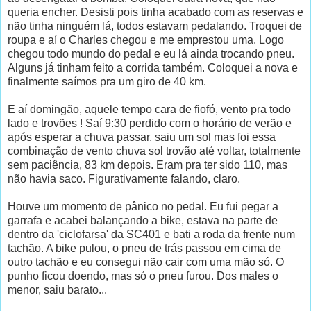
queria encher. Desisti pois tinha acabado com as reservas e
não tinha ninguém lá, todos estavam pedalando. Troquei de
roupa e aí o Charles chegou e me emprestou uma. Logo
chegou todo mundo do pedal e eu lá ainda trocando pneu.
Alguns já tinham feito a corrida também. Coloquei a nova e
finalmente saímos pra um giro de 40 km.
E aí domingão, aquele tempo cara de fiofó, vento pra todo
lado e trovões ! Saí 9:30 perdido com o horário de verão e
após esperar a chuva passar, saiu um sol mas foi essa
combinação de vento chuva sol trovão até voltar, totalmente
sem paciência, 83 km depois. Eram pra ter sido 110, mas
não havia saco. Figurativamente falando, claro.
Houve um momento de pânico no pedal. Eu fui pegar a
garrafa e acabei balançando a bike, estava na parte de
dentro da 'ciclofarsa' da SC401 e bati a roda da frente num
tachão. A bike pulou, o pneu de trás passou em cima de
outro tachão e eu consegui não cair com uma mão só. O
punho ficou doendo, mas só o pneu furou. Dos males o
menor, saiu barato...