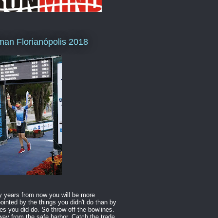
man Florianópolis 2018
 years from now you will be more
ointed by the things you didn't do than by
es you did do. So throw off the bowlines.
way from the safe harbor. Catch the trade