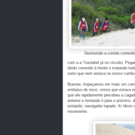
Destruindo a corrida correndo
com a a Tractebel já no circuito. Pega
doido correndo à frente e matando tod
outro que nem estava no nosso cartão
Buenas, tropeçamos em mais um corre
embaixo de novo, vimos que estava err
que ele rapidamente percebeu a cagad
anterior e tentando ir para o próximo,
estúpido, navegador tapado. Aí óbvio 
novamente.