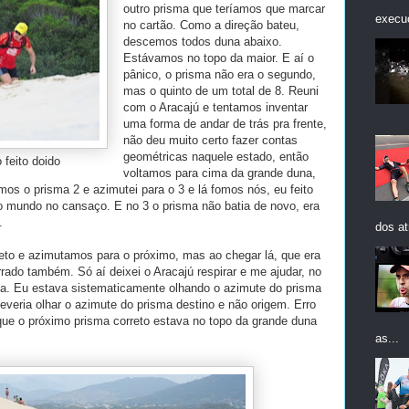
outro prisma que teríamos que marcar
execuç
no cartão. Como a direção bateu,
descemos todos duna abaixo.
Estávamos no topo da maior. E aí o
pânico, o prisma não era o segundo,
mas o quinto de um total de 8. Reuni
com o Aracajú e tentamos inventar
uma forma de andar de trás pra frente,
não deu muito certo fazer contas
geométricas naquele estado, então
 feito doido
voltamos para cima da grande duna,
mos o prisma 2 e azimutei para o 3 e lá fomos nós, eu feito
o mundo no cansaço. E no 3 o prisma não batia de novo, era
.
dos at
to e azimutamos para o próximo, mas ao chegar lá, que era
ado também. Só aí deixei o Aracajú respirar e me ajudar, no
a. Eu estava sistematicamente olhando o azimute do prisma
 deveria olhar o azimute do prisma destino e não origem. Erro
que o próximo prisma correto estava no topo da grande duna
as...