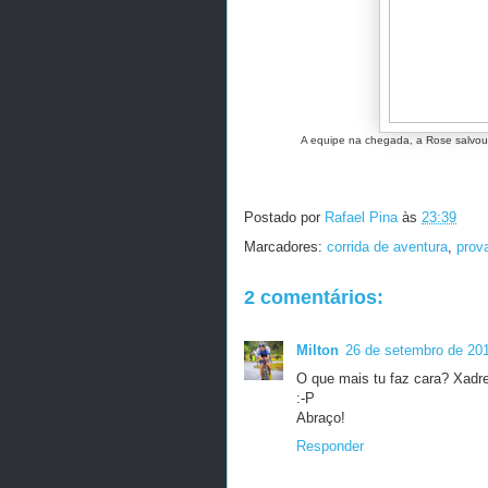
A equipe na chegada, a Rose salvou 
Postado por
Rafael Pina
às
23:39
Marcadores:
corrida de aventura
,
prov
2 comentários:
Milton
26 de setembro de 20
O que mais tu faz cara? Xadre
:-P
Abraço!
Responder