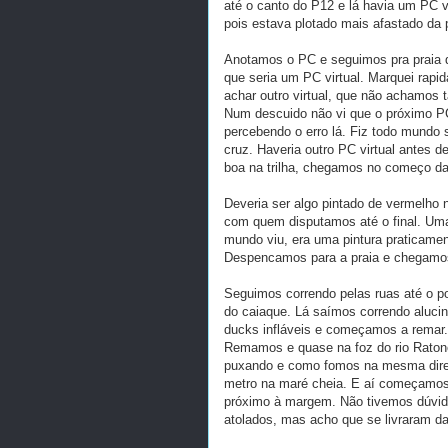
até o canto do P12 e lá havia um PC v
pois estava plotado mais afastado da p
Anotamos o PC e seguimos pra praia do
que seria um PC virtual. Marquei rapi
achar outro virtual, que não achamos t
Num descuido não vi que o próximo PC
percebendo o erro lá. Fiz todo mundo s
cruz. Haveria outro PC virtual antes d
boa na trilha, chegamos no começo da
Deveria ser algo pintado de vermelho
com quem disputamos até o final. Uma
mundo viu, era uma pintura praticamen
Despencamos para a praia e chegamos
Seguimos correndo pelas ruas até o p
do caiaque. Lá saímos correndo alucin
ducks infláveis e começamos a remar. À
Remamos e quase na foz do rio Ratone
puxando e como fomos na mesma direç
metro na maré cheia. E aí começamos a
próximo à margem. Não tivemos dúvid
atolados, mas acho que se livraram d