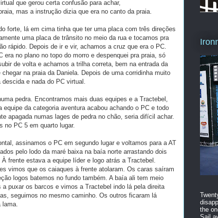
irtual que gerou certa confusão para achar,
raia, mas a instrução dizia que era no canto da praia.
 forte, lá em cima tinha que ter uma placa com três direções
damente uma placa de trânsito no meio da rua e tocamos pra
Iron
ão rápido. Depois de ir e vir, achamos a cruz que era o PC.
 era no plano no topo do morro e despenquei pra praia, só
ubir de volta e achamos a trilha correta, bem na entrada da
e chegar na praia da Daniela. Depois de uma corridinha muito
 descida e nada do PC virtual.
 numa pedra. Encontramos mais duas equipes e a Tractebel,
 equipe da categoria aventura acabou achando o PC e todo
te apagada numas lages de pedra no chão, seria difícil achar.
 no PC 5 em quarto lugar.
ontal, assinamos o PC em segundo lugar e voltamos para a AT
ados pelo lodo da maré baixa na baía norte arrastando dois
 frente estava a equipe líder e logo atrás a Tractebel.
s vimos que os caiaques à frente atolaram. Os caras saíram
ão logos batemos no fundo também. A baía ali tem meio
 puxar os barcos e vimos a Tractebel indo lá pela direita
Twenty
as, seguimos no mesmo caminho. Os outros ficaram lá
disapp
a lama.
the on
Sail a