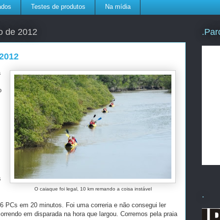
ados
Testes de produtos
Na mídia
.Par
o de 2012
 2012
a
o
s
O caiaque foi legal, 10 km remando a coisa instável
.
 16 PCs em 20 minutos. Foi uma correria e não consegui ler
orrendo em disparada na hora que largou. Corremos pela praia