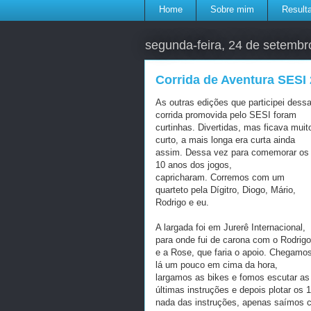
Home
Sobre mim
Result
segunda-feira, 24 de setembr
Corrida de Aventura SESI
As outras edições que participei dess
corrida promovida pelo SESI foram
curtinhas. Divertidas, mas ficava muit
curto, a mais longa era curta ainda
assim. Dessa vez para comemorar os
10 anos dos jogos,
capricharam. Corremos com um
quarteto pela Dígitro, Diogo, Mário,
Rodrigo e eu.
A largada foi em Jurerê Internacional,
para onde fui de carona com o Rodrigo
e a Rose, que faria o apoio. Chegamo
lá um pouco em cima da hora,
largamos as bikes e fomos escutar as
últimas instruções e depois plotar os
nada das instruções, apenas saímos c