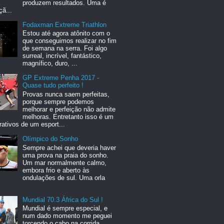
produzem resultados. Uma é
ã...
Fodaxman Extreme Triathlon
Estou até agora atônito com o
que conseguimos realizar no fim
de semana na serra. Foi algo
surreal, incrível, fantástico,
magnífico, duro, ...
GP Extreme Penha 2017 -
Quase tudo perfeito !
Provas nunca saem perfeitas,
porque sempre podemos
melhorar e perfeição não admite
melhoras. Entretanto isso é um
rativos de um esport...
Olímpico do Sonho
Sempre achei que deveria haver
uma prova na praia do sonho.
Um mar normalmente calmo,
embora frio e aberto às
ondulações de sul. Uma orla
Mundial 70.3 África do Sul !
Mundial é sempre especial, e
num dado momento me peguei
torcendo o cabo na corrida,