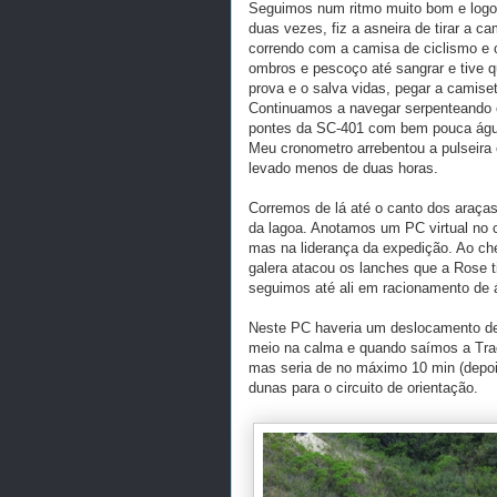
Seguimos num ritmo muito bom e logo 
duas vezes, fiz a asneira de tirar a c
correndo com a camisa de ciclismo e 
ombros e pescoço até sangrar e tive qu
prova e o salva vidas, pegar a camiset
Continuamos a navegar serpenteando o
pontes da SC-401 com bem pouca água
Meu cronometro arrebentou a pulseira
levado menos de duas horas.
Corremos de lá até o canto dos araças
da lagoa. Anotamos um PC virtual no 
mas na liderança da expedição. Ao che
galera atacou os lanches que a Rose t
seguimos até ali em racionamento de á
Neste PC haveria um deslocamento de 
meio na calma e quando saímos a Tra
mas seria de no máximo 10 min (depoi
dunas para o circuito de orientação.