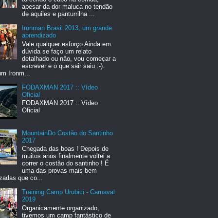
apesar da dor maluca no tendão
de aquiles e panturrilha ...
Ironman Brasil 2013, um grande
aprendizado
Vale qualquer esforço Ainda em
dúvida se faço um relato
detalhado ou não, vou começar a
escrever e o que sair saiu :-).
um Ironm...
FODAXMAN 2017 :: Vídeo
Oficial
FODAXMAN 2017 :: Vídeo
Oficial
MountainDo Costão do Santinho
2017
Chegada das boas ! Depois de
muitos anos finalmente voltei a
correr o costão do santinho ! É
uma das provas mais bem
zadas que co...
Training Camp Urubici - Carnaval
2019
Organicamente organizado,
tivemos um camp fantástico de