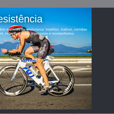
esistência
obre esportes de endurance: triathlon, trailrun, corridas
ort, mountainbiking, travessias e montanhismo.