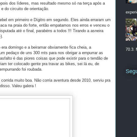
pois dos líderes, mas resultado mesmo só na terça após a
e do circuito de orientação.
experi
ebel em primeiro e Dígitro em segundo. Eles ainda erraram um
placa na praia do forte, então empatamos nos erros e venceu o
sputada até o final, parabéns a todos !!! Tirando a asneira
).
era domingo e a beiramar obviamente fica cheia, a
70.3. 
num pedaço de uns 300 mts para nos obrigar a empurrar as
asfalto é das piores coisas que pode existir para o tendão de
iam ter colocado gente pra travar as bikes, sei lá eu, de
 empurrando foi roubada.
Segu
 corrida muito boa. Não corria aventura desde 2010, serviu pra
isso. Valeu galera !