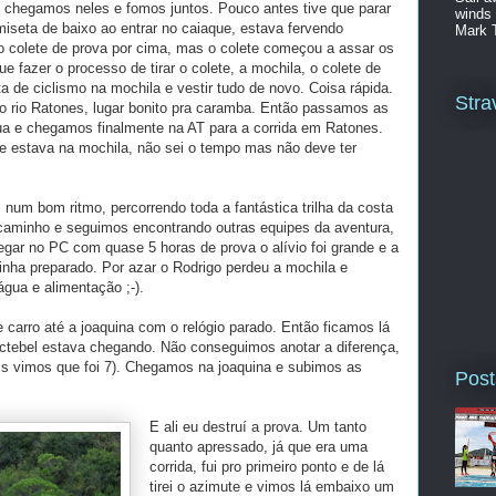
chegamos neles e fomos juntos. Pouco antes tive que parar
winds 
amiseta de baixo ao entrar no caiaque, estava fervendo
Mark 
o colete de prova por cima, mas o colete começou a assar os
e fazer o processo de tirar o colete, a mochila, o colete de
a de ciclismo na mochila e vestir tudo de novo. Coisa rápida.
Stra
 rio Ratones, lugar bonito pra caramba. Então passamos as
 e chegamos finalmente na AT para a corrida em Ratones.
 e estava na mochila, não sei o tempo mas não deve ter
 num bom ritmo, percorrendo toda a fantástica trilha da costa
caminho e seguimos encontrando outras equipes da aventura,
gar no PC com quase 5 horas de prova o alívio foi grande e a
inha preparado. Por azar o Rodrigo perdeu a mochila e
gua e alimentação ;-).
carro até a joaquina com o relógio parado. Então ficamos lá
ctebel estava chegando. Não conseguimos anotar a diferença,
s vimos que foi 7). Chegamos na joaquina e subimos as
Post
E ali eu destruí a prova. Um tanto
quanto apressado, já que era uma
corrida, fui pro primeiro ponto e de lá
tirei o azimute e vimos lá embaixo um