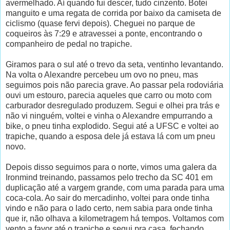
avermelhado. Aí quando fui descer, tudo cinzento. Botei
manguito e uma regata de corrida por baixo da camiseta de
ciclismo (quase fervi depois). Cheguei no parque de
coqueiros às 7:29 e atravessei a ponte, encontrando o
companheiro de pedal no trapiche.
Giramos para o sul até o trevo da seta, ventinho levantando.
Na volta o Alexandre percebeu um ovo no pneu, mas
seguimos pois não parecia grave. Ao passar pela rodoviária
ouvi um estouro, parecia aqueles que carro ou moto com
carburador desregulado produzem. Segui e olhei pra trás e
não vi ninguém, voltei e vinha o Alexandre empurrando a
bike, o pneu tinha explodido. Segui até a UFSC e voltei ao
trapiche, quando a esposa dele já estava lá com um pneu
novo.
Depois disso seguimos para o norte, vimos uma galera da
Ironmind treinando, passamos pelo trecho da SC 401 em
duplicação até a vargem grande, com uma parada para uma
coca-cola. Ao sair do mercadinho, voltei para onde tinha
vindo e não para o lado certo, nem sabia para onde tinha
que ir, não olhava a kilometragem há tempos. Voltamos com
vento a favor até o trapiche e segui pra casa, fechando