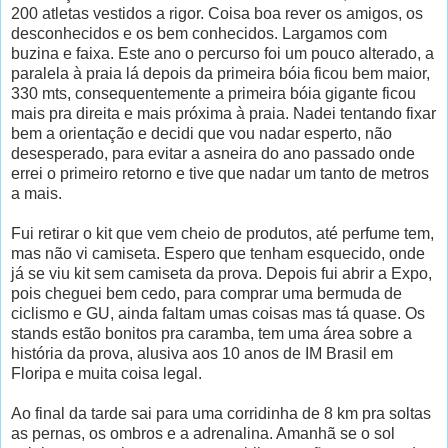
200 atletas vestidos a rigor. Coisa boa rever os amigos, os
desconhecidos e os bem conhecidos. Largamos com
buzina e faixa. Este ano o percurso foi um pouco alterado, a
paralela à praia lá depois da primeira bóia ficou bem maior,
330 mts, consequentemente a primeira bóia gigante ficou
mais pra direita e mais próxima à praia. Nadei tentando fixar
bem a orientação e decidi que vou nadar esperto, não
desesperado, para evitar a asneira do ano passado onde
errei o primeiro retorno e tive que nadar um tanto de metros
a mais.
Fui retirar o kit que vem cheio de produtos, até perfume tem,
mas não vi camiseta. Espero que tenham esquecido, onde
já se viu kit sem camiseta da prova. Depois fui abrir a Expo,
pois cheguei bem cedo, para comprar uma bermuda de
ciclismo e GU, ainda faltam umas coisas mas tá quase. Os
stands estão bonitos pra caramba, tem uma área sobre a
história da prova, alusiva aos 10 anos de IM Brasil em
Floripa e muita coisa legal.
Ao final da tarde sai para uma corridinha de 8 km pra soltas
as pernas, os ombros e a adrenalina. Amanhã se o sol