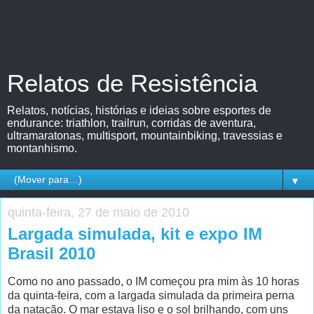
Relatos de Resistência
Relatos, notícias, histórias e ideias sobre esportes de
endurance: triathlon, trailrun, corridas de aventura,
ultramaratonas, multisport, mountainbiking, travessias e
montanhismo.
▼
quinta-feira, 27 de maio de 2010
Largada simulada, kit e expo IM
Brasil 2010
Como no ano passado, o IM começou pra mim às 10 horas
da quinta-feira, com a largada simulada da primeira perna
da natação. O mar estava liso e o sol brilhando, com uns