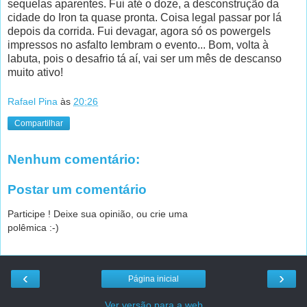
sequelas aparentes. Fui até o doze, a desconstrução da
cidade do Iron ta quase pronta. Coisa legal passar por lá
depois da corrida. Fui devagar, agora só os powergels
impressos no asfalto lembram o evento... Bom, volta à
labuta, pois o desafrio tá aí, vai ser um mês de descanso
muito ativo!
Rafael Pina
às
20:26
Compartilhar
Nenhum comentário:
Postar um comentário
Participe ! Deixe sua opinião, ou crie uma
polêmica :-)
‹
›
Página inicial
Ver versão para a web