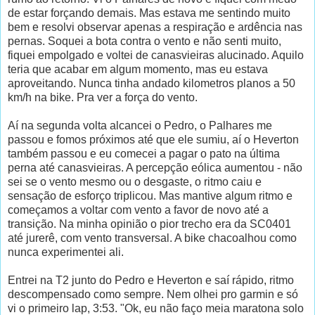
de estar forçando demais. Mas estava me sentindo muito
bem e resolvi observar apenas a respiração e ardência nas
pernas. Soquei a bota contra o vento e não senti muito,
fiquei empolgado e voltei de canasvieiras alucinado. Aquilo
teria que acabar em algum momento, mas eu estava
aproveitando. Nunca tinha andado kilometros planos a 50
km/h na bike. Pra ver a força do vento.
Aí na segunda volta alcancei o Pedro, o Palhares me
passou e fomos próximos até que ele sumiu, aí o Heverton
também passou e eu comecei a pagar o pato na última
perna até canasvieiras. A percepção eólica aumentou - não
sei se o vento mesmo ou o desgaste, o ritmo caiu e
sensação de esforço triplicou. Mas mantive algum ritmo e
começamos a voltar com vento a favor de novo até a
transição. Na minha opinião o pior trecho era da SC0401
até jurerê, com vento transversal. A bike chacoalhou como
nunca experimentei ali.
Entrei na T2 junto do Pedro e Heverton e saí rápido, ritmo
descompensado como sempre. Nem olhei pro garmin e só
vi o primeiro lap, 3:53. "Ok, eu não faço meia maratona solo