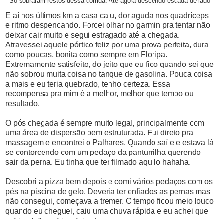
Só sobraram restos dessa corrida. Até agora descendo escada de lado
E aí nos últimos km a casa caiu, dor aguda nos quadríceps
e ritmo despencando. Forcei olhar no garmin pra tentar não
deixar cair muito e segui estragado até a chegada.
Atravessei aquele pórtico feliz por uma prova perfeita, dura
como poucas, bonita como sempre em Floripa.
Extremamente satisfeito, do jeito que eu fico quando sei que
não sobrou muita coisa no tanque de gasolina. Pouca coisa
a mais e eu teria quebrado, tenho certeza. Essa
recompensa pra mim é a melhor, melhor que tempo ou
resultado.
O pós chegada é sempre muito legal, principalmente com
uma área de dispersão bem estruturada. Fui direto pra
massagem e encontrei o Palhares. Quando saí ele estava lá
se contorcendo com um pedaço da panturrilha querendo
sair da perna. Eu tinha que ter filmado aquilo hahaha.
Descobri a pizza bem depois e comi vários pedaços com os
pés na piscina de gelo. Deveria ter enfiados as pernas mas
não consegui, começava a tremer. O tempo ficou meio louco
quando eu cheguei, caiu uma chuva rápida e eu achei que