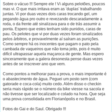
Sobre o vácuo !!! Sempre ele ! Vi alguns pelotões, poucos
mas vi. O que mais irritava eram as 'duplas' trabalhando
juntas. Vi por duas vezes dois caras trocando gel, um
pegando água pro outro e revezando descaradamente a
roda, o da frente até sinalizava para o de trás assumir a
ponta. Espero que estes tenham sido punidos, caras de
pau. Os pelotes que vi por duas vezes foram sinalizados
pelos árbitros, e provavelmente aí saíram as punições.
Como sempre há os inocentes que pagam o pato pela
cambada de vaqueiros que não toma jeito, pois é muito
difícil ultrapassar aquela maçaroca de gente. Mas espero
sinceramente que a galera desonesta pense duas vezes
antes de se inscrever ano que vem.
Como pontos a melhorar para a prova, o mais importante é
o abastecimento de água. Peguei um posto sem (com
gatorade e coca-cola) muito cedo. Além disso o checkin
seria mais rápido se o número da bike viesse na sacola e
não tivesse que ser localizado e colado na hora. Que seja
uma prova consolidada em Florianópolis e no Brasil.
Fotos do Gai e do Saul. Obrigado !!!