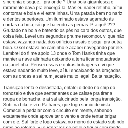
sincronia e segue... pra onde ? Uma boia gigantesca e
raramente dava pra enxergá-la. Mas eu nadei retinho, aí fui
contornar e boia e vi estrelinhas. Uma patada bem no nariz
e dentes superiores. Um iluminado estava agarrado às
cordas da boia, só que batendo as pernas. Pra quê ???
Grudado na boia e batendo os pés na cara dos outros, que
coisa feia. Levei uns segundos pra me recompor, vi que não
estava vazando nada dos orifícios nasais e segui pra outra
boia. O sol estava no caminho e acabei navegando por ele.
Lembrei do filme apolo 13 onde o Tom Hanks tinha que
manter a nave alinhada deixando a terra ficar enquadrada
na janelinha. Pensei essas e outras bobagens e vi que
estava nadando muito leve, aí fui encaixando as braçadas
com as ondas e saí num jacaré muito legal. Baita natação.
Transição lenta e desastrada, entalei o dedo no chip do
tornozelo e tive que sentar antes que caísse pra tirar a
roupa de borracha, e aí saí alucinado pela longa transição.
Subi na bike e vi o Palhares, que logo sumiu de vista.
Comecei a pedalar com o circuito em mente, sabendo
exatamente onde aproveitar o vento e onde tentar brigar
com ele. Saí forte e logo estava no morro do estado subindo
rumo ao retorno. Vi o Palhares de novo e fiquei com medo