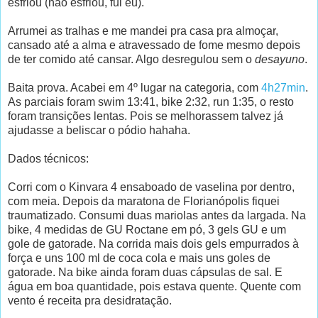
esfriou (não esfriou, fui eu).
Arrumei as tralhas e me mandei pra casa pra almoçar,
cansado até a alma e atravessado de fome mesmo depois
de ter comido até cansar. Algo desregulou sem o
desayuno
.
Baita prova. Acabei em 4º lugar na categoria, com
4h27min
.
As parciais foram swim 13:41, bike 2:32, run 1:35, o resto
foram transições lentas. Pois se melhorassem talvez já
ajudasse a beliscar o pódio hahaha.
Dados técnicos:
Corri com o Kinvara 4 ensaboado de vaselina por dentro,
com meia. Depois da maratona de Florianópolis fiquei
traumatizado. Consumi duas mariolas antes da largada. Na
bike, 4 medidas de GU Roctane em pó, 3 gels GU e um
gole de gatorade. Na corrida mais dois gels empurrados à
força e uns 100 ml de coca cola e mais uns goles de
gatorade. Na bike ainda foram duas cápsulas de sal. E
água em boa quantidade, pois estava quente. Quente com
vento é receita pra desidratação.