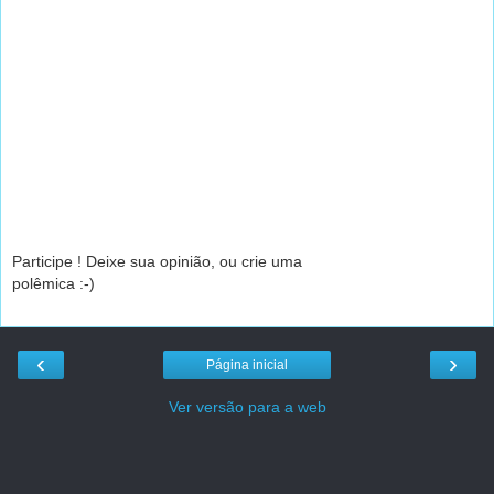
Participe ! Deixe sua opinião, ou crie uma
polêmica :-)
‹
›
Página inicial
Ver versão para a web