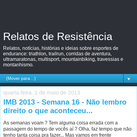
Relatos de Resistência
Relatos, notícias, histórias e ideias sobre esportes de
endurance: triathlon, trailrun, corridas de aventura,
ultramaratonas, multisport, mountainbiking, travessias e
montanhismo.
▼
quarta-feira, 1 de maio de 2013
IMB 2013 - Semana 16 - Não lembro
direito o que aconteceu...
As semanas voam ? Tem alguma coisa errada com a
passagem do tempo de vocês aí ? Olha, faz tempo que não
tenho tanta coisa pra fazer... Mas vamos em frente