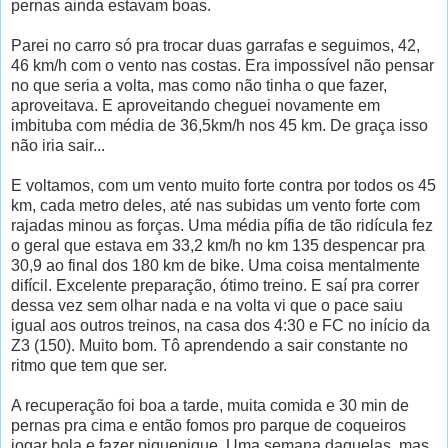
pernas ainda estavam boas.
Parei no carro só pra trocar duas garrafas e seguimos, 42,
46 km/h com o vento nas costas. Era impossível não pensar
no que seria a volta, mas como não tinha o que fazer,
aproveitava. E aproveitando cheguei novamente em
imbituba com média de 36,5km/h nos 45 km. De graça isso
não iria sair...
E voltamos, com um vento muito forte contra por todos os 45
km, cada metro deles, até nas subidas um vento forte com
rajadas minou as forças. Uma média pífia de tão ridícula fez
o geral que estava em 33,2 km/h no km 135 despencar pra
30,9 ao final dos 180 km de bike. Uma coisa mentalmente
difícil. Excelente preparação, ótimo treino. E saí pra correr
dessa vez sem olhar nada e na volta vi que o pace saiu
igual aos outros treinos, na casa dos 4:30 e FC no início da
Z3 (150). Muito bom. Tô aprendendo a sair constante no
ritmo que tem que ser.
A recuperação foi boa a tarde, muita comida e 30 min de
pernas pra cima e então fomos pro parque de coqueiros
jogar bola e fazer piquenique. Uma semana daquelas, mas