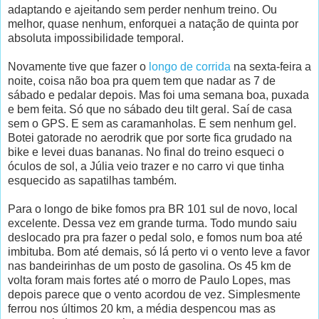
adaptando e ajeitando sem perder nenhum treino. Ou
melhor, quase nenhum, enforquei a natação de quinta por
absoluta impossibilidade temporal.
Novamente tive que fazer o
longo de corrida
na sexta-feira a
noite, coisa não boa pra quem tem que nadar as 7 de
sábado e pedalar depois. Mas foi uma semana boa, puxada
e bem feita. Só que no sábado deu tilt geral. Saí de casa
sem o GPS. E sem as caramanholas. E sem nenhum gel.
Botei gatorade no aerodrik que por sorte fica grudado na
bike e levei duas bananas. No final do treino esqueci o
óculos de sol, a Júlia veio trazer e no carro vi que tinha
esquecido as sapatilhas também.
Para o longo de bike fomos pra BR 101 sul de novo, local
excelente. Dessa vez em grande turma. Todo mundo saiu
deslocado pra pra fazer o pedal solo, e fomos num boa até
imbituba. Bom até demais, só lá perto vi o vento leve a favor
nas bandeirinhas de um posto de gasolina. Os 45 km de
volta foram mais fortes até o morro de Paulo Lopes, mas
depois parece que o vento acordou de vez. Simplesmente
ferrou nos últimos 20 km, a média despencou mas as