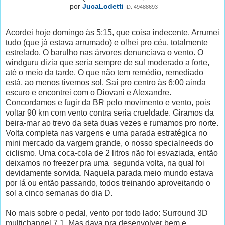
por
JucaLodetti
ID: 49488693
Acordei hoje domingo às 5:15, que coisa indecente. Arrumei
tudo (que já estava arrumado) e olhei pro céu, totalmente
estrelado. O barulho nas árvores denunciava o vento. O
windguru dizia que seria sempre de sul moderado a forte,
até o meio da tarde. O que não tem remédio, remediado
está, ao menos tivemos sol. Saí pro centro às 6:00 ainda
escuro e encontrei com o Diovani e Alexandre.
Concordamos e fugir da BR pelo movimento e vento, pois
voltar 90 km com vento contra seria crueldade. Giramos da
beira-mar ao trevo da seta duas vezes e rumamos pro norte.
Volta completa nas vargens e uma parada estratégica no
mini mercado da vargem grande, o nosso specialneeds do
ciclismo. Uma coca-cola de 2 litros não foi esvaziada, então
deixamos no freezer pra uma segunda volta, na qual foi
devidamente sorvida. Naquela parada meio mundo estava
por lá ou então passando, todos treinando aproveitando o
sol a cinco semanas do dia D.
No mais sobre o pedal, vento por todo lado: Surround 3D
multichannel 7.1. Mas dava pra desenvolver bem e