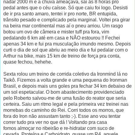
nadar 2000 m e a chuva ameaçava, saí às 8 horas pro
pedal antes que o céu caísse. Só que caiu foi logo. Desisti
de ir pra santo amaro, tentei ir pro norte, BR entupida,
trânsito pesado e complicado pela marginal. Voltei pra girar
na beira mar continental mas aí o pneu arriou. Um rasgo
botou um ovo de câmera e mister tuff pra fora, vim
pedalando 6 km até em casa e NÃO estourou !! Fechei
apenas 34 km e fui pra musculação imundo mesmo. Depois
curti o dia de sol que abriu ao meio dia e fui pedalar com o
Arthur na bike, mais 15 km de treino de força pra conta,
quase fechou, hehehe.
Sexta rolou um treino de corrida coletivo da Ironmind lá no
Taikô. Fizemos a volta grande e uma pequena do Ironman
Brasil, e depois mais uns goles pra fechar 34 km debaixo de
um sol espetacular. O bom abastecimento providenciado
pelo Roberto salvou-me de uma fusão do reator que seria
certeira. Saiu um ritmo legal e pela primeira vez treinei nas
morrebas do caminho do Rei. Corri todos os morros, que
fora do Iron não assustam tanto ;-). Esse ano vou tentar
correr tudo pra ver no que dá ! Voltando pra casa
fomos almoçar no ribeirão e re-hidratar com suco de
cevada. Proteína e Carboidrato, quase um R4, aquele