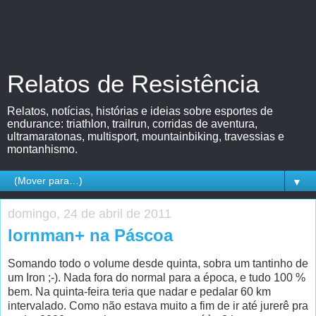
Relatos de Resistência
Relatos, notícias, histórias e ideias sobre esportes de
endurance: triathlon, trailrun, corridas de aventura,
ultramaratonas, multisport, mountainbiking, travessias e
montanhismo.
▼
domingo, 24 de abril de 2011
Iornman+ na Páscoa
Somando todo o volume desde quinta, sobra um tantinho de
um Iron ;-). Nada fora do normal para a época, e tudo 100 %
bem. Na quinta-feira teria que nadar e pedalar 60 km
intervalado. Como não estava muito a fim de ir até jurerê pra