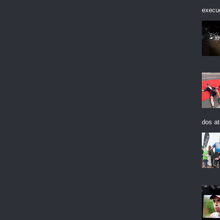
execuç
dos at