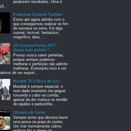
produzem resultados. Uma é
ã...
Fodaxman Extreme Triathlon
Estou até agora atônito com o
que conseguimos realizar no fim
de semana na serra. Foi algo
surreal, incrível, fantástico,
magnífico, duro, ...
GP Extreme Penha 2017 -
Quase tudo perfeito !
Provas nunca saem perfeitas,
porque sempre podemos
melhorar e perfeição não admite
melhoras. Entretanto isso é um
rativos de um esport...
Mundial 70.3 África do Sul !
Mundial é sempre especial, e
num dado momento me peguei
torcendo o cabo na corrida,
apesar da dor maluca no tendão
de aquiles e panturrilha ...
Olímpico do Sonho
Sempre achei que deveria haver
uma prova na praia do sonho.
Um mar normalmente calmo,
embora frio e aberto às