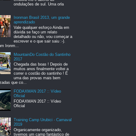
ondulações de sul. Uma orla
Ironman Brasil 2013, um grande
aprendizado
Vale qualquer esforço Ainda em
dúvida se faço um relato
detalhado ou não, vou começar a
escrever e o que sair saiu :-).
um Ironm...
MountainDo Costão do Santinho
2017
Chegada das boas ! Depois de
muitos anos finalmente voltei a
correr o costão do santinho ! É
uma das provas mais bem
zadas que co...
FODAXMAN 2017 :: Vídeo
Oficial
FODAXMAN 2017 :: Vídeo
Oficial
Training Camp Urubici - Carnaval
2019
Organicamente organizado,
tivemos um camp fantástico de