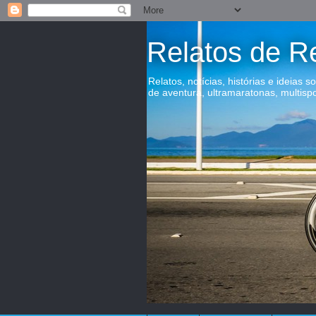
Relatos de R
Relatos, notícias, histórias e ideias s
de aventura, ultramaratonas, multisp