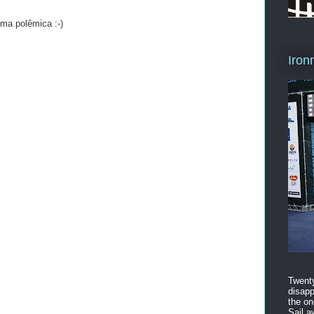
uma polêmica :-)
Iron
Twenty
disapp
the on
Sail a