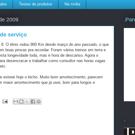
ados
Testes de produtos
Na mídia
.Par
 de 2009
de serviço
n 8. O tênis rodou 900 Km desde março do ano passado, o que
com boas provas pra recordar. Foram vários treinos em terra e
a esta longevidade toda, mas é hora de descanso. Agora o
ara desencracar e trabalhar como consultor nas horas vagas
etc.
 e estreei hoje o bicho. Muito bom amortecimento, parecem
m maior amortecimento que já usei, bom para longos e
.