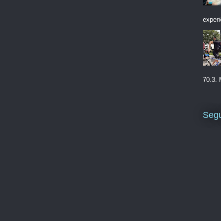
experi
70.3. 
Segu