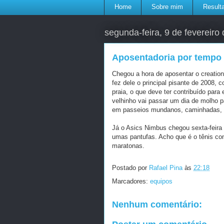
Home
Sobre mim
Result
segunda-feira, 9 de fevereiro
Aposentadoria por tempo 
Chegou a hora de aposentar o creatio
fez dele o principal pisante de 2008, 
praia, o que deve ter contribuído par
velhinho vai passar um dia de molho p
em passeios mundanos, caminhadas, 
Já o Asics Nimbus chegou sexta-feira
umas pantufas. Acho que é o tênis co
maratonas.
Postado por
Rafael Pina
às
22:18
Marcadores:
equipos
Nenhum comentário: