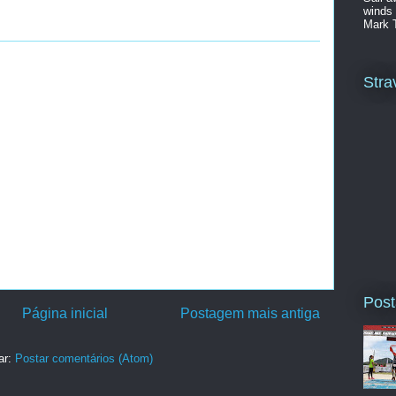
winds 
Mark 
Stra
Post
Página inicial
Postagem mais antiga
ar:
Postar comentários (Atom)