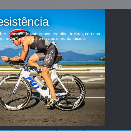
esistência
obre esportes de endurance: triathlon, trailrun, corridas
ort, mountainbiking, travessias e montanhismo.