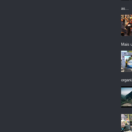
as...
Mais 
organi