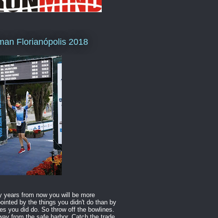
man Florianópolis 2018
 years from now you will be more
ointed by the things you didn't do than by
es you did do. So throw off the bowlines.
way from the safe harbor. Catch the trade