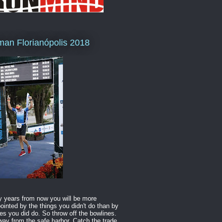
man Florianópolis 2018
 years from now you will be more
ointed by the things you didn't do than by
es you did do. So throw off the bowlines.
way from the safe harbor. Catch the trade