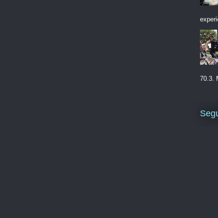
experi
70.3. 
Segu