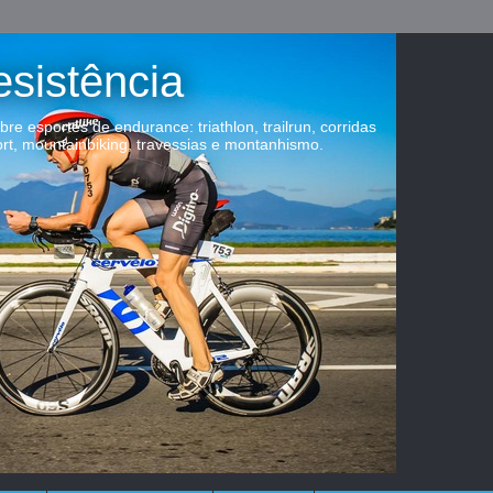
esistência
obre esportes de endurance: triathlon, trailrun, corridas
ort, mountainbiking, travessias e montanhismo.