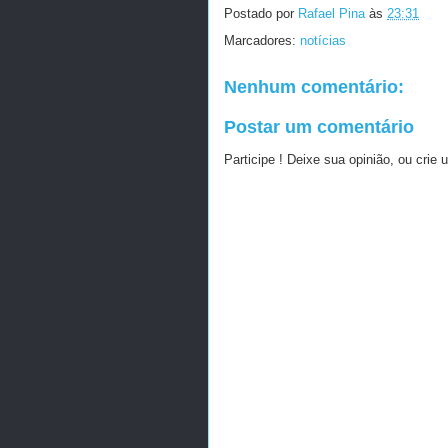
Postado por
Rafael Pina
às
23:31
Marcadores:
notícias
Nenhum comentário:
Postar um comentário
Participe ! Deixe sua opinião, ou crie 