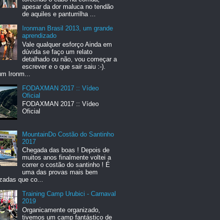
apesar da dor maluca no tendão
de aquiles e panturrilha ...
Ironman Brasil 2013, um grande
aprendizado
Vale qualquer esforço Ainda em
dúvida se faço um relato
detalhado ou não, vou começar a
escrever e o que sair saiu :-).
um Ironm...
FODAXMAN 2017 :: Vídeo
Oficial
FODAXMAN 2017 :: Vídeo
Oficial
MountainDo Costão do Santinho
2017
Chegada das boas ! Depois de
muitos anos finalmente voltei a
correr o costão do santinho ! É
uma das provas mais bem
zadas que co...
Training Camp Urubici - Carnaval
2019
Organicamente organizado,
tivemos um camp fantástico de