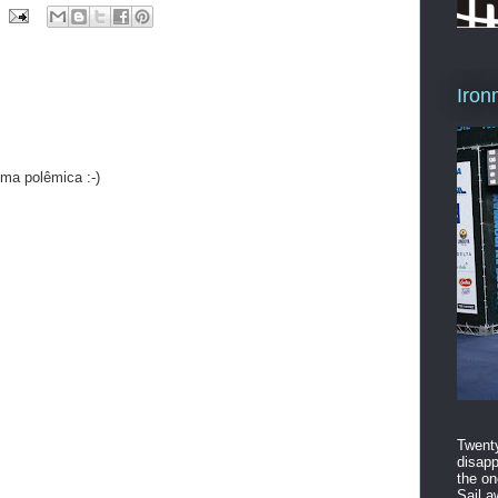
Iron
uma polêmica :-)
Twenty
disapp
the on
Sail a