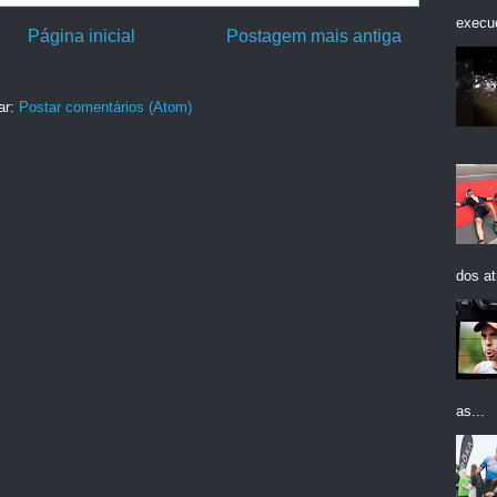
execuç
Página inicial
Postagem mais antiga
ar:
Postar comentários (Atom)
dos at
as...