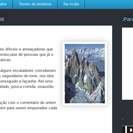
ados
Testes de produtos
Na mídia
.Par
08
is díficeis e ameaçadoras que
minúsculas de pessoas que já o
ativas.
o, alguns escaladores conceberam
segundários do torre, nos idos
conseguido a façanha. Até uma
gelado, pouca comida, exaustão,
lação com o comentário de ontem
istem para serem empurrados cada
.