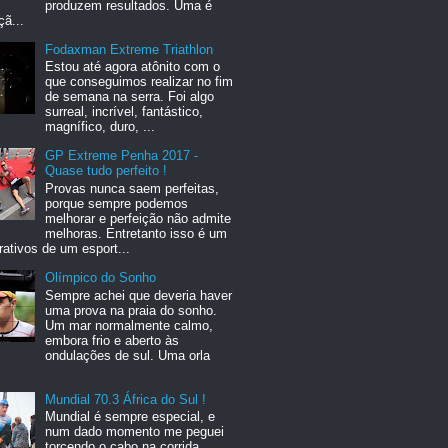
produzem resultados. Uma é
ã...
Fodaxman Extreme Triathlon
Estou até agora atônito com o
que conseguimos realizar no fim
de semana na serra. Foi algo
surreal, incrível, fantástico,
magnífico, duro, ...
GP Extreme Penha 2017 -
Quase tudo perfeito !
Provas nunca saem perfeitas,
porque sempre podemos
melhorar e perfeição não admite
melhoras. Entretanto isso é um
rativos de um esport...
Olímpico do Sonho
Sempre achei que deveria haver
uma prova na praia do sonho.
Um mar normalmente calmo,
embora frio e aberto às
ondulações de sul. Uma orla
Mundial 70.3 África do Sul !
Mundial é sempre especial, e
num dado momento me peguei
torcendo o cabo na corrida,