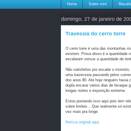
Home
Sobre mim
Result
domingo, 27 de janeiro de 20
Travessia do cerro torre
O cerro torre é uma das montanhas ma
existem. Prova disso é a quantidade 
escalaram versus a quantidade de tent
Não satisfeitos por escalar o monstr
uma travevssia passando pelos cumes 
dos anos 80. Até hoje ninguém havia 
dupla encarar vários dias de bivaque 
longas noites e exposição extrema.
Estou postando isso aqui pois tem re
sobre limites... Que realmente só ex
vez mais pra longe.
Notícia original aqui
.