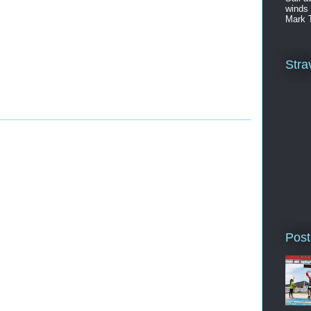
winds 
Mark 
Stra
Post